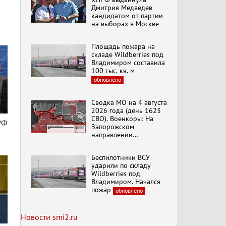
Дмитрия Медведев
кандидатом от партии
на выборах в Москве
Специальный репортаж
«Безразмерное
Площадь пожара на
Кольцо»
складе Wildberries под
Владимиром составила
100 тыс. кв. м
обновлено
К ГРАЖДАНАМ
РОССИИ! Обращение
Г.А. Зюганова,
Сводка МО на 4 августа
Председателя ЦК
2026 года (день 1623
КПРФ Руководителя
СВО). Военкоры: На
РФ
фракции КПРФ в
Запорожском
Государственной Думе
Документальный
направлении
РФ (28.07.2026)
фильм "Империализм и
продолжаются
террор"
столкновения в районе
Беспилотники ВСУ
Степногорска
ударили по складу
Wildberries под
Менять курс! В.Боглаев,
Владимиром. Начался
И.Буданов, А.Лежава,
пожар
обновлено
Н.Останина
(05.08.2026)
Новости smi2.ru