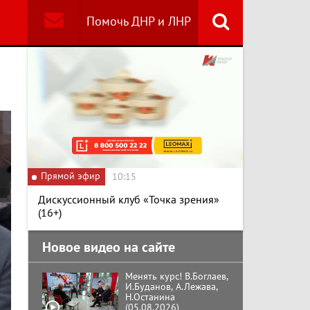
Помочь ДНР и ЛНР
Найти
Специальный репортаж
«Безразмерное
Кольцо»
К ГРАЖДАНАМ
РОССИИ! Обращение
Г.А. Зюганова,
Прямой эфир
Председателя ЦК
10:15
КПРФ Руководителя
фракции КПРФ в
Дискуссионный клуб «Точка зрения»
Государственной Думе
Документальный
(16+)
РФ (28.07.2026)
фильм "Империализм и
террор"
Новое видео на сайте
Менять курс! В.Боглаев,
И.Буданов, А.Лежава,
Н.Останина
(05.08.2026)