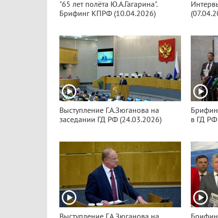
"65 лет полёта Ю.А.Гагарина".
Интервь
Брифинг КПРФ (10.04.2026)
(07.04.2
Выступление Г.А.Зюганова на
Брифин
заседании ГД РФ (24.03.2026)
в ГД РФ
Выступление Г.А.Зюганова на
Брифин