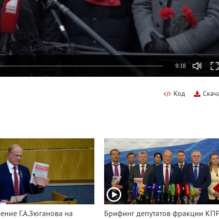
9:18
Код
Скач
ение Г.А.Зюганова на
Брифинг депутатов фракции КП