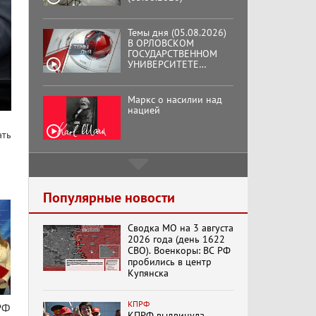
Темы дня (05.08.2026)
В ОРЛОВСКОМ
ГОСУДАРСТВЕННОМ
УНИВЕРСИТЕТЕ
ОТКРЫЛАСЬ
АУДИТОРИЯ ИМЕНИ
ЗНАМЕНИТОГО
Маркс о насилии над
ВЫПУСКНИКА,
нацией
ГЕННАДИЯ ЗЮГАНОВА.
ать
Подмосковный
кооператор
Популярные новости
Сводка МО на 3 августа
Хук слева:
2026 года (день 1622
«Додоговаривались...»
СВО). Военкоры: ВС РФ
(11.06.2026)
пробились в центр
Купянска
Бренды Советской
КПРФ
РФ
эпохи "Гжель"
КПРФ выдвинула