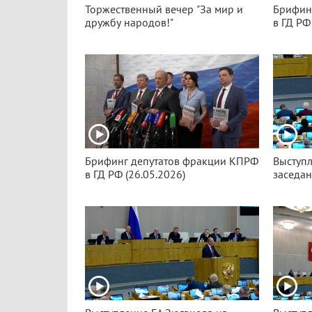
Торжественный вечер "За мир и
Брифин
дружбу народов!"
в ГД РФ
Брифинг депутатов фракции КПРФ
Выступл
в ГД РФ (26.05.2026)
заседан