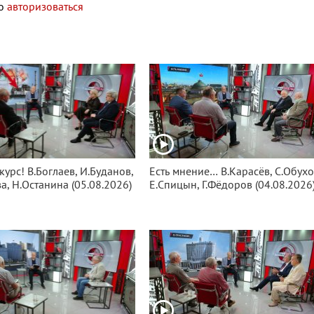
мо
авторизоваться
курс! В.Боглаев, И.Буданов,
Есть мнение… В.Карасёв, С.Обухо
а, Н.Останина (05.08.2026)
Е.Спицын, Г.Фёдоров (04.08.2026