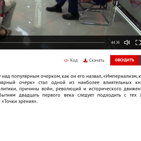
44:36
Код
Скачать
ОБСУДИТЬ
у над популярным очерком, как он его назвал, «Империализм, 
улярный очерк» стал одной из наиболее влиятельных кни
литики, причины войн, революций и исторического движен
обытиям двадцать первого века следует подходить с тех 
 «Точки зрения».