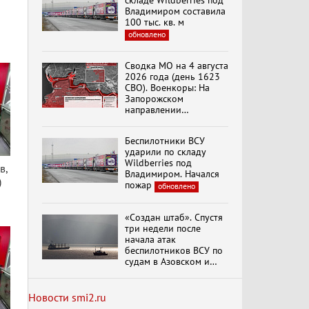
складе Wildberries под
Владимиром составила
100 тыс. кв. м
обновлено
Специальный репортаж
«Изменимся или
Сводка МО на 4 августа
вымрем»
2026 года (день 1623
СВО). Военкоры: На
Запорожском
направлении
К ГРАЖДАНАМ
продолжаются
РОССИИ! Обращение
столкновения в районе
Г.А. Зюганова,
Беспилотники ВСУ
Степногорска
Председателя ЦК
ударили по складу
КПРФ Руководителя
Wildberries под
фракции КПРФ в
в,
Владимиром. Начался
Государственной Думе
)
Документальный
пожар
обновлено
РФ (28.07.2026)
фильм "Империализм и
террор"
«Создан штаб». Спустя
три недели после
начала атак
Бить смелее!
беспилотников ВСУ по
В.Баранец, В.Дандыкин,
судам в Азовском и
А.Матвийчук, К.Сивков
Черном морях
(06.08.2026)
Минтранс рассказал о
мерах по защите
Новости smi2.ru
судоходства
обновлено