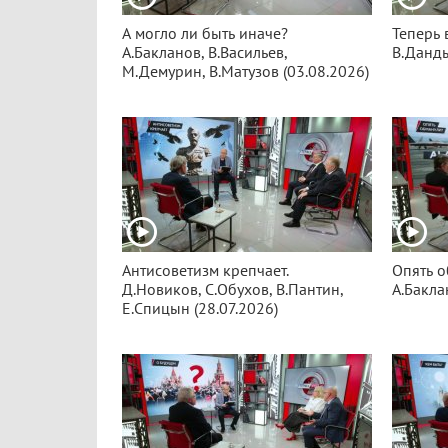
А могло ли быть иначе?
Теперь 
А.Бакланов, В.Васильев,
В.Данды
М.Демурин, В.Матузов (03.08.2026)
Антисоветизм крепчает.
Опять о
Д.Новиков, С.Обухов, В.Пантин,
А.Бакла
Е.Спицын (28.07.2026)