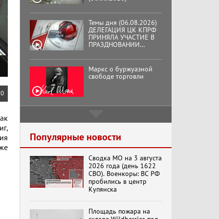
Темы дня (06.08.2026)
ДЕЛЕГАЦИЯ ЦК КПРФ
ПРИНЯЛА УЧАСТИЕ В
ПРАЗДНОВАНИИ
ВОСЕМЬДЕСЯТ
ТРЕТЬЕЙ ГОДОВЩИНЫ
ОСВОБОЖДЕНИЯ ОРЛА
Маркс о буржуазной
ОТ НЕМЕЦКО-
свободе торговли
ФАШИСТСКИХ
ЗАХВАТЧИКОВ.
0
Подмосковный
как
кооператор
г,
Популярные новости
ия
же
Сводка МО на 3 августа
Хук слева:
2026 года (день 1622
«Додоговаривались...»
СВО). Военкоры: ВС РФ
(11.06.2026)
пробились в центр
Купянска
Бренды Советской
Площадь пожара на
эпохи "Гжель"