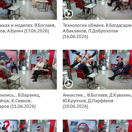
иках и моделях. В.Боглаев,
Технологии обмана. В.Багдасарян
ов, А.Бунич (17.06.2026)
А.Бакланов, Л.Доброхотов
(16.06.2026)
ились… В.Баранец,
Амнистия… В.Боглаев, Д.Кувалин,
йчук, К.Сивков,
Ю.Крупнов, Д.Парфёнов
аров (11.06.2026)
(10.06.2026)