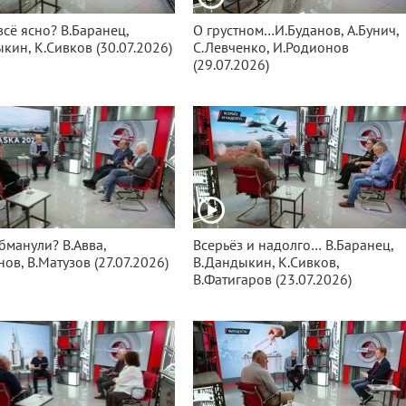
всё ясно? В.Баранец,
О грустном…И.Буданов, А.Бунич,
кин, К.Сивков (30.07.2026)
С.Левченко, И.Родионов
(29.07.2026)
бманули? В.Авва,
Всерьёз и надолго… В.Баранец,
нов, В.Матузов (27.07.2026)
В.Дандыкин, К.Сивков,
В.Фатигаров (23.07.2026)