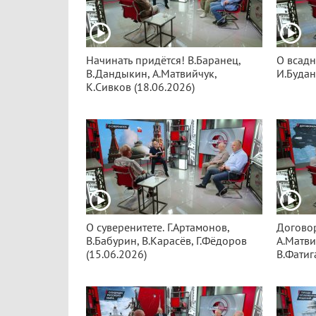
Начинать придётся! В.Баранец,
О всадн
В.Дандыкин, А.Матвийчук,
И.Будан
К.Сивков (18.06.2026)
О суверенитете. Г.Артамонов,
Договор
В.Бабурин, В.Карасёв, Г.Фёдоров
А.Матви
(15.06.2026)
В.Фатиг