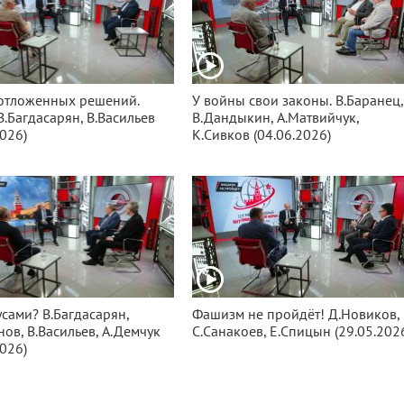
отложенных решений.
У войны свои законы. В.Баранец,
 В.Багдасарян, В.Васильев
В.Дандыкин, А.Матвийчук,
2026)
К.Сивков (04.06.2026)
усами? В.Багдасарян,
Фашизм не пройдёт! Д.Новиков,
нов, В.Васильев, А.Демчук
С.Санакоев, Е.Спицын (29.05.202
2026)