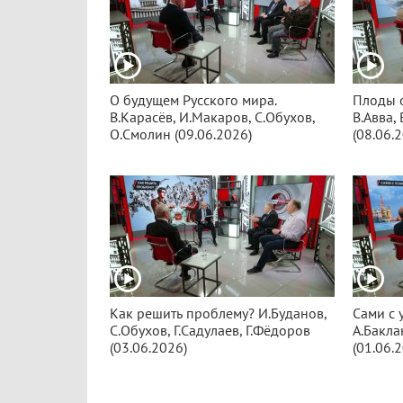
О будущем Русского мира.
Плоды 
В.Карасёв, И.Макаров, С.Обухов,
В.Авва,
О.Смолин (09.06.2026)
(08.06.
Как решить проблему? И.Буданов,
Сами с 
С.Обухов, Г.Садулаев, Г.Фёдоров
А.Бакла
(03.06.2026)
(01.06.