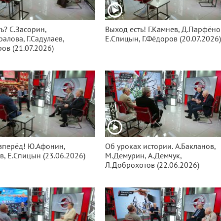
ь? С.Засорин,
Выход есть! Г.Камнев, Д.Парфёно
алова, Г.Садулаев,
Е.Спицын, Г.Фёдоров (20.07.2026
ров (21.07.2026)
вперёд! Ю.Афонин,
Об уроках истории. А.Бакланов,
в, Е.Спицын (23.06.2026)
М.Демурин, А.Демчук,
Л.Доброхотов (22.06.2026)