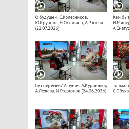
О будущем. С.Колесников,
Кем быт
Ю.Крупнов, Н.Останина, А.Рагозин
И.Минер
(22.07.2026)
А.Снегу
Без перемен? А.Бунич, А.Куринный,
Только 
А.Лежава, И.Родионов (24.06.2026)
С.Обухо