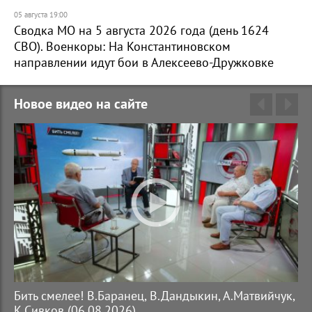
05 августа 19:00
Сводка МО на 5 августа 2026 года (день 1624
СВО). Военкоры: На Константиновском
направлении идут бои в Алексеево-Дружковке
Новое видео на сайте
"
Бить смелее! В.Баранец, В.Дандыкин, А.Матвийчук,
Те
К.Сивков (06.08.2026)
П