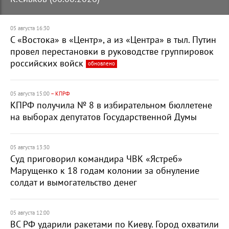
В
О
05 августа 16:30
Ф
С «Востока» в «Центр», а из «Центра» в тыл. Путин
провел перестановки в руководстве группировок
российских войск
обновлено
05 августа 15:00
– КПРФ
КПРФ получила № 8 в избирательном бюллетене
на выборах депутатов Государственной Думы
05 августа 13:30
Суд приговорил командира ЧВК «Ястреб»
Марущенко к 18 годам колонии за обнуление
солдат и вымогательство денег
05 августа 12:00
ВС РФ ударили ракетами по Киеву. Город охватили