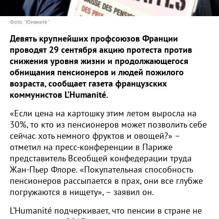
Фото: "Юманите"
Девять крупнейших профсоюзов Франции
проводят 29 сентября акцию протеста против
c
нижения уровня жизни и продолжающегося
обнищания пенсионеров и людей пожилого
возраста, сообщает газета французских
коммунистов
L
’
Humanit
é
.
«Если цена на картошку этим летом выросла на
30%, то кто из пенсионеров может позволить себе
сейчас хоть немного фруктов и овощей?» –
отметил на пресс-конференции в Париже
представитель Всеобщей конфедерации труда
Жан-Пьер Флоре. «Покупательная способность
пенсионеров рассыпается в прах, они все глубже
погружаются в нищету», – заявил он.
L’Humanité подчеркивает, что пенсии в стране не