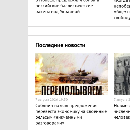
В Польше предложили сбивать
«Когда
российские баллистические
непобе
ракеты над Украиной
обществ
свобод
Последние новости
7 августа 2026 19:30
7 августа 
Собянин назвал предложения
Новые с
перевести экономику на «военные
численн
рельсы» «никчемными
челове
разговорами»