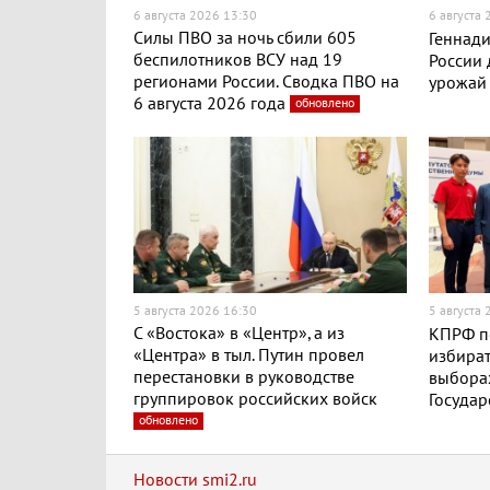
6 августа 2026 13:30
6 августа
Силы ПВО за ночь сбили 605
Геннади
беспилотников ВСУ над 19
России
регионами России. Сводка ПВО на
урожай
6 августа 2026 года
обновлено
5 августа 2026 16:30
5 августа
С «Востока» в «Центр», а из
КПРФ п
«Центра» в тыл. Путин провел
избират
перестановки в руководстве
выборах
группировок российских войск
Госуда
обновлено
Новости smi2.ru