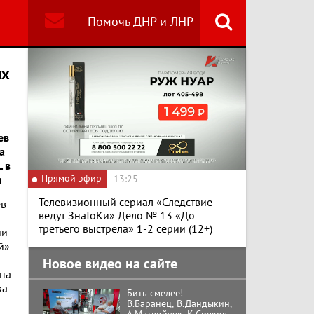
Помочь ДНР и ЛНР
Найти
ых
Специальный репортаж
«Изменимся или
вымрем»
ев
а
К ГРАЖДАНАМ
РОССИИ! Обращение
 в
Г.А. Зюганова,
Прямой эфир
13:25
и
Председателя ЦК
КПРФ Руководителя
Телевизионный сериал «Следствие
ев
фракции КПРФ в
ведут ЗнаТоКи» Дело № 13 «До
Государственной Думе
Документальный
РФ (28.07.2026)
третьего выстрела» 1-2 серии (12+)
фильм "Империализм и
ии
террор"
й»
Новое видео на сайте
ина
Бить смелее!
жа
В.Баранец, В.Дандыкин,
А.Матвийчук, К.Сивков