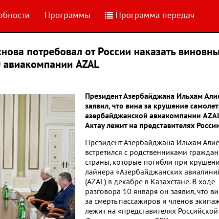
обности
Программы
Программа передач
нова потребовал от России наказать виновн
0 авиакомпании AZAL
Президент Азербайджана Ильхам Али
заявил, что вина за крушение самолет
азербайджанской авиакомпании AZAL
Актау лежит на представителях Росси
Президент Азербайджана Ильхам Али
встретился с родственниками граждан
страны, которые погибли при крушен
лайнера «Азербайджанских авиалини
(AZAL) в декабре в Казахстане. В ходе
разговора 10 января он заявил, что в
за смерть пассажиров и членов экипа
лежит на «представителях Российской