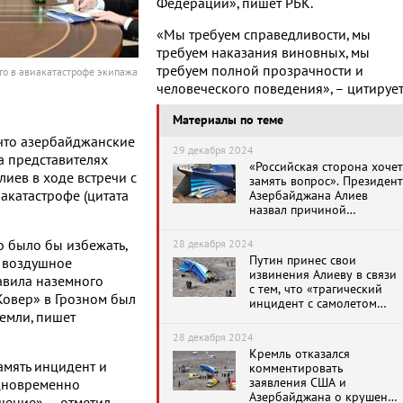
Федерации», пишет РБК.
«Мы требуем справедливости, мы
требуем наказания виновных, мы
требуем полной прозрачности и
его в авиакатастрофе экипажа
человеческого поведения», – цитируе
Материалы по теме
, что азербайджанские
29 декабря 2024
а представителях
«Российская сторона хочет
лиев в ходе встречи с
замять вопрос». Президент
катастрофе (цитата
Азербайджана Алиев
назвал причиной
крушения самолета
Embraer 190 в Казахстане
о было бы избежать,
28 декабря 2024
обстрел в Грозном
Путин принес свои
и воздушное
извинения Алиеву в связи
авила наземного
с тем, что «трагический
Ковер» в Грозном был
инцидент с самолетом
земли, пишет
AZAL произошел в
воздушном пространстве
28 декабря 2024
России»
Кремль отказался
амять инцидент и
комментировать
заявления США и
одновременно
Азербайджана о крушения