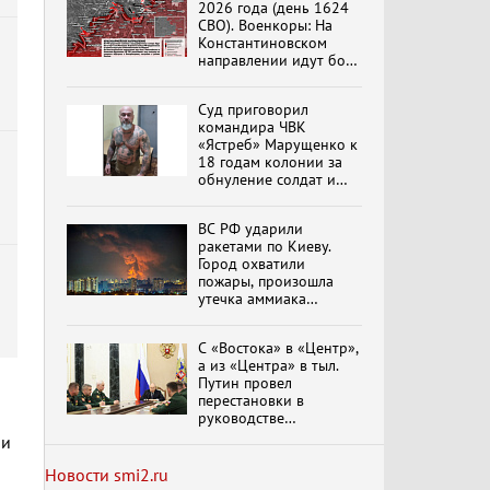
эпохи "Гжель"
2026 года (день 1624
СВО). Военкоры: На
Константиновском
направлении идут бои
в Алексеево-Дружковке
Специальный репортаж
«Изменимся или
Суд приговорил
вымрем»
командира ЧВК
«Ястреб» Марущенко к
18 годам колонии за
обнуление солдат и
К ГРАЖДАНАМ
вымогательство денег
РОССИИ! Обращение
Г.А. Зюганова,
ВС РФ ударили
Председателя ЦК
ракетами по Киеву.
КПРФ Руководителя
Город охватили
фракции КПРФ в
пожары, произошла
Государственной Думе
Документальный
утечка аммиака
РФ (28.07.2026)
фильм "Империализм и
обновлено
террор"
С «Востока» в «Центр»,
а из «Центра» в тыл.
Путин провел
перестановки в
Бить смелее!
руководстве
В.Баранец, В.Дандыкин,
А.Матвийчук, К.Сивков
группировок
 и
(06.08.2026)
российских войск
обновлено
Новости smi2.ru