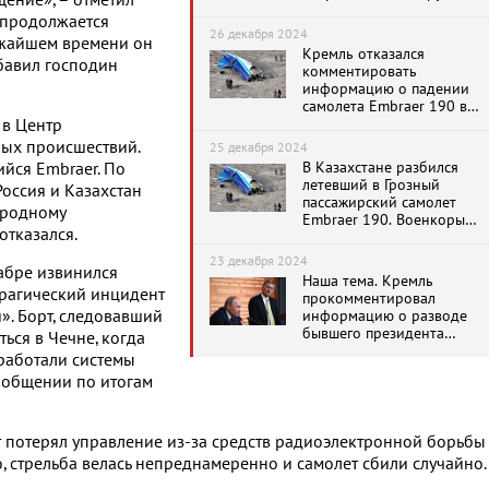
ение», – отметил
лайнера Embraer 190 в
с продолжается
Казахстане из-за
26 декабря 2024
ижайшем времени он
воздействия ПВО над
Кремль отказался
Грозным
обавил господин
комментировать
информацию о падении
самолета Embraer 190 в
Казахстане в результате
 в Центр
«обстрела»
ых происшествий.
25 декабря 2024
В Казахстане разбился
йся Embraer. По
летевший в Грозный
Россия и Казахстан
пассажирский самолет
ародному
Embraer 190. Военкоры
отказался.
подозревают внешний
взрыв
23 декабря 2024
абре извинился
Наша тема. Кремль
трагический инцидент
прокомментировал
». Борт, следовавший
информацию о разводе
бывшего президента
ься в Чечне, когда
Сирии Асада
работали системы
сообщении по итогам
ет потерял управление из-за средств радиоэлектронной борьбы
, стрельба велась непреднамеренно и самолет сбили случайно.