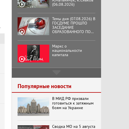
(06.08.2026)
Темы дня (07.08.2026) В
ГОСДУМЕ ПРОШЛО
ЗАСЕДАНИЕ
т
ОБРАЗОВАННОГО ПО
ИНИЦИАТИВЕ КПРФ
ОБЩЕСТВЕННОГО
КОМИТЕТА ЗА
Маркс о
ОСВОБОЖДЕНИЕ
национальности
ПРЕЗИДЕНТА
капитала
ВЕНЕСУЭЛЫ
НИКОЛАСА МАДУРО.
Подмосковный
кооператор
Популярные новости
Хук слева: «Что и
В МИД РФ призвали
требовалось доказать!»
готовиться к затяжным
(07.08.2026)
боям на Украине
Бренды Советской
Сводка МО на 5 августа