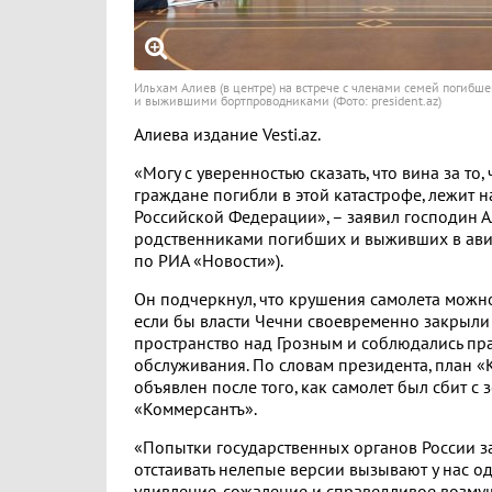
Ильхам Алиев (в центре) на встрече с членами семей погибш
и выжившими бортпроводниками (Фото: president.az)
Алиева издание Vesti.az.
«Могу с уверенностью сказать, что вина за то
граждане погибли в этой катастрофе, лежит н
Российской Федерации», – заявил господин А
родственниками погибших и выживших в авиа
по РИА «Новости»).
Он подчеркнул, что крушения самолета можн
если бы власти Чечни своевременно закрыл
пространство над Грозным и соблюдались пр
обслуживания. По словам президента, план «
объявлен после того, как самолет был сбит с 
«Коммерсантъ».
«Попытки государственных органов России з
отстаивать нелепые версии вызывают у нас 