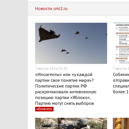
Новости smi2.ru
7 августа 2026 13:30
7 августа 
«Иноагенты» или «у каждой
Собянин
партии свое понятие мира»?
отправи
Политические партии РФ
специа
раскритиковали антивоенную
более 1
позицию партии «Яблоко».
Партию могут снять выборов
обновлено