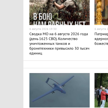
6 августа 2026 19:30
6 августа
Сводка МО на 6 августа 2026 года
Патриар
(день 1625 СВО). Количество
ядерног
уничтоженных танков и
божест
бронетехники превысило 30 тысяч
единиц