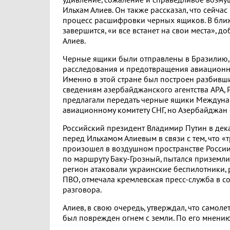
удивление, сожаление и справедливое возмущ
Ильхам Алиев. Он также рассказал, что сейча
процесс расшифровки черных ящиков. В бл
завершится, «и все встанет на свои места», д
Алиев.
Черные ящики были отправлены в Бразилию,
расследования и предотвращения авиационн
Именно в этой стране был построен разбивши
сведениям азербайджанского агентства APA, 
предлагали передать черные ящики Междун
авиационному комитету СНГ, но Азербайджан 
Российский президент Владимир Путин в дек
перед Ильхамом Алиевым в связи с тем, что «
произошел в воздушном пространстве России
по маршруту Баку-Грозный, пытался приземлит
регион атаковали украинские беспилотники, 
ПВО, отмечала кремлевская пресс-служба в 
разговора.
Алиев, в свою очередь, утверждал, что самол
был поврежден огнем с земли. По его мнению