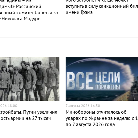
Кого затронет и когда может
 мы едины – мы
вступить в силу санкционный бил
димы!» Российский
имени Грэма
енный комитет борется за
у Николаса Мадуро
2026 18:00
7 августа 2026 16:30
тройбаты. Путин увеличил
Минобороны отчиталось об
ость армии на 27 тысяч
ударах по Украине за неделю с 
к
по 7 августа 2026 года