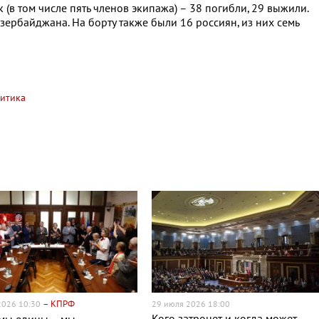
 (в том числе пять членов экипажа) – 38 погибли, 29 выжили.
ербайджана. На борту также были 16 россиян, из них семь
итика
– КПРФ
 2026 10:30
29 июля 2026 18:00