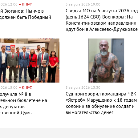
– КПРФ
 2026 12:00
5 августа 2026 19:00
Сводка МО на 5 августа 2026 го
й Зюганов: Нынче в
(день 1624 СВО). Военкоры: На
 должен быть Победный
Константиновском направлении
идут бои в Алексеево-Дружковке
– КПРФ
 2026 15:00
5 августа 2026 13:30
Суд приговорил командира ЧВК
олучила № 8 в
«Ястреб» Марущенко к 18 годам
ельном бюллетене на
колонии за обнуление солдат и
 депутатов
вымогательство денег
рственной Думы