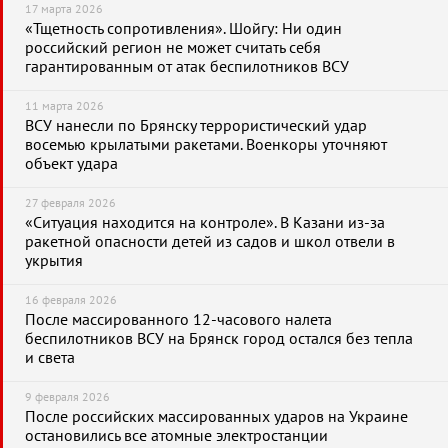
17 марта 2026
«Тщетность сопротивления». Шойгу: Ни один
российский регион не может считать себя
гарантированным от атак беспилотников ВСУ
11 марта 2026
ВСУ нанесли по Брянску террористический удар
восемью крылатыми ракетами. Военкоры уточняют
объект удара
27 февраля 2026
«Ситуация находится на контроле». В Казани из-за
ракетной опасности детей из садов и школ отвели в
укрытия
16 февраля 2026
После массированного 12-часового налета
беспилотников ВСУ на Брянск город остался без тепла
и света
9 февраля 2026
После российских массированных ударов на Украине
остановились все атомные электростанции