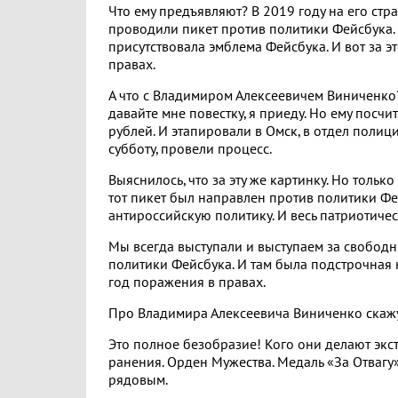
Что ему предъявляют? В 2019 году на его ст
проводили пикет против политики Фейсбука. 
присутствовала эмблема Фейсбука. И вот за э
правах.
А что с Владимиром Алексеевичем Виниченко? 
давайте мне повестку, я приеду. Но ему посч
рублей. И этапировали в Омск, в отдел полиц
субботу, провели процесс.
Выяснилось, что за эту же картинку. Но только
тот пикет был направлен против политики Фей
антироссийскую политику. И весь патриотичес
Мы всегда выступали и выступаем за свобод
политики Фейсбука. И там была подстрочная 
год поражения в правах.
Про Владимира Алексеевича Виниченко скажу.
Это полное безобразие! Кого они делают экст
ранения. Орден Мужества. Медаль «За Отвагу»
рядовым.