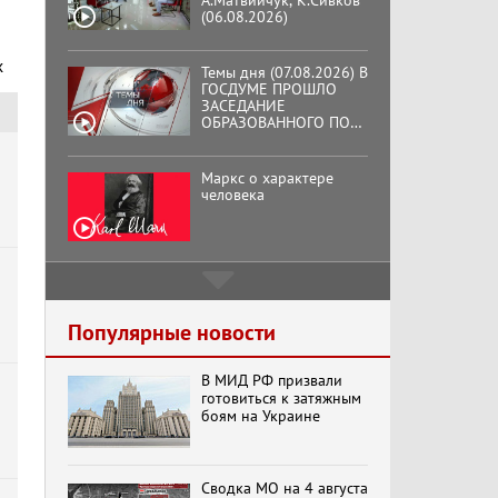
А.Матвийчук, К.Сивков
(06.08.2026)
х
Темы дня (07.08.2026) В
ГОСДУМЕ ПРОШЛО
ЗАСЕДАНИЕ
ОБРАЗОВАННОГО ПО
ИНИЦИАТИВЕ КПРФ
ОБЩЕСТВЕННОГО
КОМИТЕТА ЗА
Маркс о характере
ОСВОБОЖДЕНИЕ
человека
ПРЕЗИДЕНТА
ВЕНЕСУЭЛЫ
НИКОЛАСА МАДУРО.
Подмосковный
кооператор
Популярные новости
В МИД РФ призвали
Хук слева: «Что и
готовиться к затяжным
требовалось доказать!»
боям на Украине
(07.08.2026)
Сводка МО на 4 августа
Бренды Советской