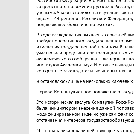
Российской Федерации. Это масштабное исс
современного положения русских в России, 
учеными. Анализ строился на изучении так н
ядра» – 44 регионов Российской Федерации,
подавляющее большинство русских.
В ходе исследования выявлены серьезнейши
требуют оперативного государственного вмеш
изменения государственной политики. В наше
участвовали представители традиционных ко
академического сообщества – эксперты из по
институтов Академии наук. Итоговые выводы
конкретные законодательные инициативы и 
Я остановлюсь лишь на нескольких ключевых
Первое. Конституционное положение о госуд
Это историческая заслуга Компартии Российс
была инициатором внесения данной поправки 
модифицированном виде, но уже сам факт кон
отстаивания интересов государствообразующ
Мы проанализировали действующее законода