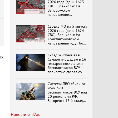
2026 года (день 1623
эпохи "Гжель"
СВО). Военкоры: На
и
Запорожском
направлении
продолжаются
столкновения в районе
Специальный репортаж
Сводка МО на 5 августа
Степногорска
«Изменимся или
2026 года (день 1624
вымрем»
СВО). Военкоры: На
Константиновском
направлении идут бои
в Алексеево-Дружковке
К ГРАЖДАНАМ
РОССИИ! Обращение
Склад Wildberries в
их
Г.А. Зюганова,
Самаре площадью в 16
Председателя ЦК
гектаров после атаки
КПРФ Руководителя
беспилотников ВСУ
фракции КПРФ в
полностью сгорел со
Государственной Думе
Документальный
всем товаром
РФ (28.07.2026)
фильм "Империализм и
террор"
Системы ПВО сбили за
ночь 320
беспилотников ВСУ над
20 регионами РФ.
Бить смелее!
Загорелся 17-й склад
В.Баранец, В.Дандыкин,
Wildberries. Сводка
А.Матвийчук, К.Сивков
ПВО на 4 августа 2026
(06.08.2026)
года
обновлено
Новости smi2.ru