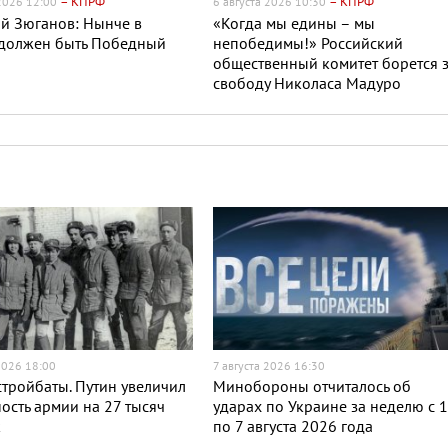
– КПРФ
– КПРФ
 2026 12:00
6 августа 2026 10:30
й Зюганов: Нынче в
«Когда мы едины – мы
 должен быть Победный
непобедимы!» Российский
общественный комитет борется 
свободу Николаса Мадуро
2026 18:00
7 августа 2026 16:30
тройбаты. Путин увеличил
Минобороны отчиталось об
ость армии на 27 тысяч
ударах по Украине за неделю с 
к
по 7 августа 2026 года