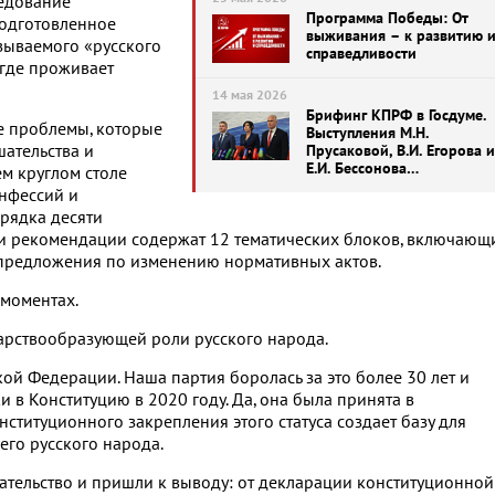
ледование
Программа Победы: От
подготовленное
выживания – к развитию 
азываемого «русского
справедливости
 где проживает
14 мая 2026
Брифинг КПРФ в Госдуме.
е проблемы, которые
Выступления М.Н.
ательства и
Прусаковой, В.И. Егорова и
Е.И. Бессонова
м круглом столе
(14.05.2026)
нфессий и
рядка десяти
 и рекомендации содержат 12 тематических блоков, включающ
предложения по изменению нормативных актов.
 моментах.
арствообразующей роли русского народа.
кой Федерации. Наша партия боролась за это более 30 лет и
в Конституцию в 2020 году. Да, она была принята в
ституционного закрепления этого статуса создает базу для
его русского народа.
тельство и пришли к выводу: от декларации конституционной