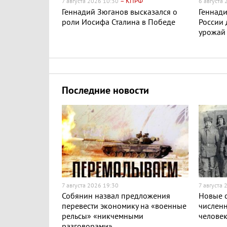
– КПРФ
7 августа 2026 10:30
6 августа
Геннадий Зюганов высказался о
Геннади
роли Иосифа Сталина в Победе
России
урожай
Последние новости
7 августа 2026 19:30
7 августа 
Собянин назвал предложения
Новые с
перевести экономику на «военные
численн
рельсы» «никчемными
челове
разговорами»