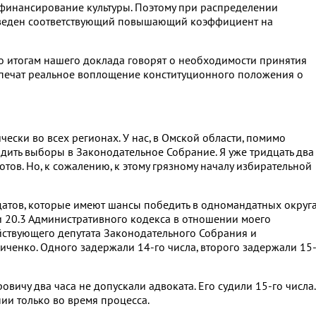
офинансирование культуры. Поэтому при распределении
веден соответствующий повышающий коэффициент на
о итогам нашего доклада говорят о необходимости принятия
спечат реальное воплощение конституционного положения о
ески во всех регионах. У нас, в Омской области, помимо
дить выборы в Законодательное Собрание. Я уже тридцать два
у готов. Но, к сожалению, к этому грязному началу избирательной
датов, которые имеют шансы победить в одномандатных округа
и 20.3 Административного кодекса в отношении моего
ствующего депутата Законодательного Собрания и
ченко. Одного задержали 14-го числа, второго задержали 15
вичу два часа не допускали адвоката. Его судили 15-го числа.
ии только во время процесса.