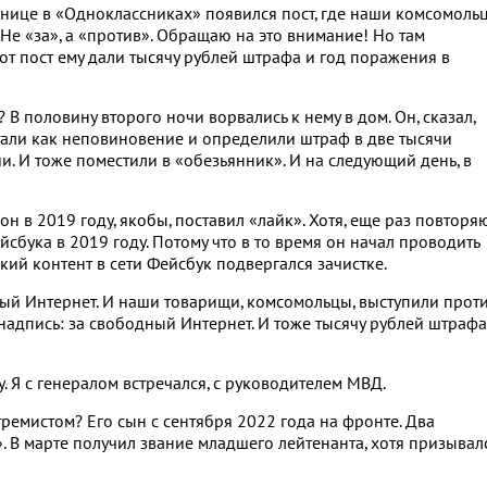
ранице в «Одноклассниках» появился пост, где наши комсомоль
Не «за», а «против». Обращаю на это внимание! Но там
тот пост ему дали тысячу рублей штрафа и год поражения в
В половину второго ночи ворвались к нему в дом. Он, сказал,
итали как неповиновение и определили штраф в две тысячи
ии. И тоже поместили в «обезьянник». И на следующий день, в
 он в 2019 году, якобы, поставил «лайк». Хотя, еще раз повторяю
сбука в 2019 году. Потому что в то время он начал проводить
кий контент в сети Фейсбук подвергался зачистке.
ный Интернет. И наши товарищи, комсомольцы, выступили прот
надпись: за свободный Интернет. И тоже тысячу рублей штрафа
 Я с генералом встречался, с руководителем МВД.
ремистом? Его сын с сентября 2022 года на фронте. Два
. В марте получил звание младшего лейтенанта, хотя призывал