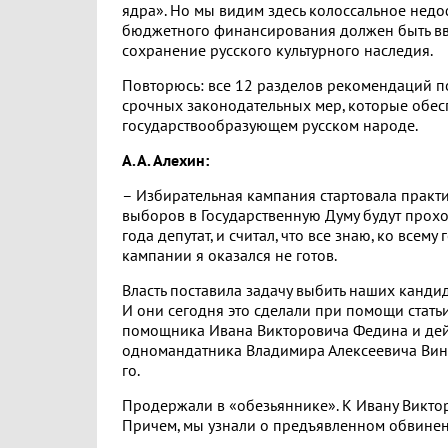
ядра». Но мы видим здесь колоссальное нед
бюджетного финансирования должен быть в
сохранение русского культурного наследия.
Повторюсь: все 12 разделов рекомендаций п
срочных законодательных мер, которые обе
государствообразующем русском народе.
А.А. Алехин:
– Избирательная кампания стартовала практич
выборов в Государственную Думу будут прохо
года депутат, и считал, что все знаю, ко всем
кампании я оказался не готов.
Власть поставила задачу выбить наших канди
И они сегодня это сделали при помощи стать
помощника Ивана Викторовича Федина и дей
одномандатника Владимира Алексеевича Вини
го.
Продержали в «обезьяннике». К Ивану Викторо
Причем, мы узнали о предъявленном обвинен