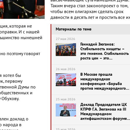
высвечивающие суть нынешней Думы.
Таким вчера стал законопроект о том,
чтобы всем олигархам сделать срок
давности в десять лет и простить все и
ция, которая не
Материалы по теме
поправки. И с нашей
большинство нынешней
27 мая 2026
Геннадий Зюганов:
Стабильность нищеты –
нно поэтому говорят
это гниение. Стабильность
роста цен – это
вымирание. Стабильность
коррупции – это лишение
26 мая 2026
будущего целого
В Москве прошла
я хотел бы
поколения. Брифинг КПРФ
международная
ук, первому
в Госдуме (26.05.2026)
конференция «Борьба
ственной Думы по
против международного
 общественных и
терроризма, произвола и
агрессии. За мир и
 Обухову.
25 мая 2026
безопасность»
Доклад Председателя ЦК
КПРФ Г.А. Зюганова на III
Международном
антифашистском форуме
влен доклад о
(24.05.2026)
о народа в
25 мая 2026