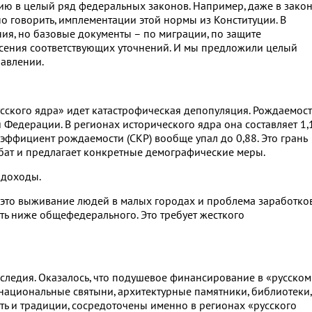
ию в целый ряд федеральных законов. Например, даже в зако
но говорить, имплементации этой нормы из Конституции. В
ния, но базовые документы – по миграции, по защите
сения соответствующих уточнений. И мы предложили целый
равлении.
усского ядра» идет катастрофическая депопуляция. Рождаемост
 Федерации. В регионах исторического ядра она составляет 1,
оэффициент рождаемости (СКР) вообще упал до 0,88. Это грань
абат и предлагает конкретные демографические меры.
 доходы.
это выживание людей в малых городах и проблема заработков
ть ниже общефедерального. Это требует жесткого
аследия. Оказалось, что подушевое финансирование в «русском
 национальные святыни, архитектурные памятники, библиотеки,
ь и традиции, сосредоточены именно в регионах «русского