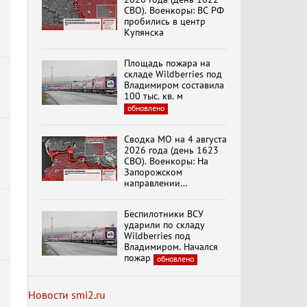
Кольцо»
СВО). Военкоры: ВС РФ
пробились в центр
Купянска
К ГРАЖДАНАМ
РОССИИ! Обращение
Площадь пожара на
Г.А. Зюганова,
складе Wildberries под
Председателя ЦК
Владимиром составила
КПРФ Руководителя
100 тыс. кв. м
фракции КПРФ в
обновлено
Государственной Думе
Документальный
РФ (28.07.2026)
фильм "Империализм и
террор"
Сводка МО на 4 августа
2026 года (день 1623
СВО). Военкоры: На
Запорожском
Менять курс! В.Боглаев,
направлении
И.Буданов, А.Лежава,
продолжаются
Н.Останина
столкновения в районе
(05.08.2026)
Беспилотники ВСУ
Степногорска
ударили по складу
Wildberries под
Темы дня (05.08.2026)
Владимиром. Начался
В ОРЛОВСКОМ
пожар
обновлено
ГОСУДАРСТВЕННОМ
УНИВЕРСИТЕТЕ
ОТКРЫЛАСЬ
Новости smi2.ru
АУДИТОРИЯ ИМЕНИ