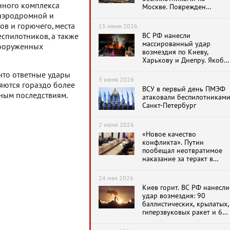
нного комплекса
Москве. Поврежден
Московский
 аэродромной и
нефтеперерабатывающий
в и горючего, места
15 июня 2026
завод
ВС РФ нанесли
еспилотников, а также
массированный удар
вооруженных
возмездия по Киеву,
Харькову и Днепру. Якобы
загорелась Киево-
что ответные удары
Печерская Лавра
3 июня 2026
яются гораздо более
ВСУ в первый день ПМЭФ
ным последствиям.
атаковали беспилотникам
Санкт-Петербург
2 июня 2026
«Новое качество
конфликта». Путин
пообещал неотвратимое
наказание за теракт в
Старобельске
24 мая 2026
Киев горит. ВС РФ нанесли
удар возмездия: 90
баллистических, крылатых,
гиперзвуковых ракет и 60
беспилотников