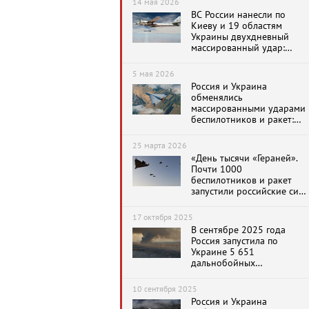
14 мая 2026
ВС России нанесли по
Киеву и 19 областям
Украины двухдневный
массированный удар:
более 1 560
беспилотников и 56 ракет
5 мая 2026
Россия и Украина
обменялись
массированными ударами
беспилотников и ракет:
149 против 289
25 марта 2026
«День тысячи «Гераней».
Почти 1000
беспилотников и ракет
запустили российские сил
по целям на Украине
17 октября 2025
В сентябре 2025 года
Россия запустила по
Украине 5 651
дальнобойных
беспилотников «Герань» и
183 ракеты
10 сентября 2025
Россия и Украина