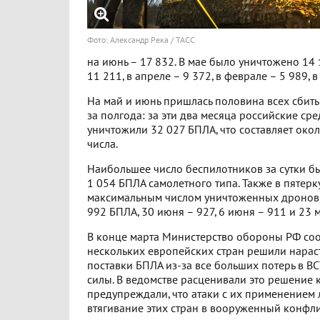
Фото: Александр Река / ТАСС
на июнь – 17 832. В мае было уничтожено 14 
11 211, в апреле – 9 372, в феврале – 5 989, в
На май и июнь пришлась половина всех сбит
за полгода: за эти два месяца российские ср
уничтожили 32 027 БПЛА, что составляет око
числа.
Наибольшее число беспилотников за сутки бы
1 054 БПЛА самолетного типа. Также в пятерк
максимальным числом уничтоженных дронов
992 БПЛА, 30 июня – 927, 6 июня – 911 и 23 м
В конце марта Министерство обороны РФ соо
нескольких европейских стран решили нарас
поставки БПЛА из-за все больших потерь в В
силы. В ведомстве расценивали это решение к
предупреждали, что атаки с их применением 
втягивание этих стран в вооруженный конфли