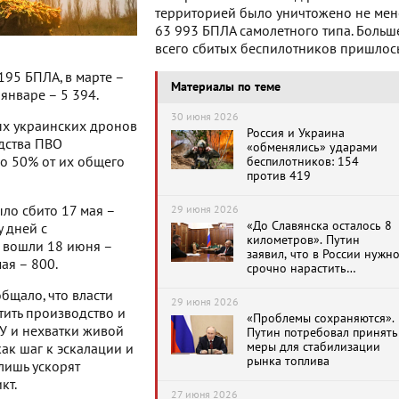
территорией было уничтожено не мен
63 993 БПЛА самолетного типа. Больш
всего сбитых беспилотников пришлос
195 БПЛА, в марте –
Материалы по теме
 январе – 5 394.
30 июня 2026
ых украинских дронов
Россия и Украина
едства ПВО
«обменялись» ударами
ло 50% от их общего
беспилотников: 154
против 419
ло сбито 17 мая –
29 июня 2026
«До Славянска осталось 8
у дней с
километров». Путин
 вошли 18 июня –
заявил, что в России нужн
ая – 800.
срочно нарастить
производство средств ПВО
бщало, что власти
29 июня 2026
тить производство и
«Проблемы сохраняются».
СУ и нехватки живой
Путин потребовал принять
меры для стабилизации
ак шаг к эскалации и
рынка топлива
лишь ускорят
кт.
27 июня 2026