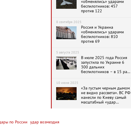
«обменялись» ударами
беспилотников: 457
против 122
8 сентября 2025
Россия и Украина
«обменялись» ударами
беспилотников: 810
против 69
5 августа 2025
В июле 2025 года Россия
запустила по Украине 6
300 дальних
беспилотников – в 15 раз
больше, чем год назад
10 июня 2025
«За густым черным дымом
не видно рассвета». ВС РФ
нанесли по Киеву самый
масштабный «удар
возмездия» с начала СВО:
479 беспилотников
ары по России
удар возмездия