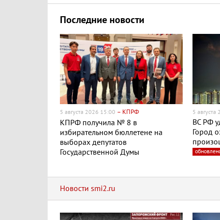
Последние новости
– КПРФ
5 августа 2026 15:00
5 августа
ВС РФ у
КПРФ получила № 8 в
Город о
избирательном бюллетене на
произо
выборах депутатов
Государственной Думы
обновлен
Новости smi2.ru