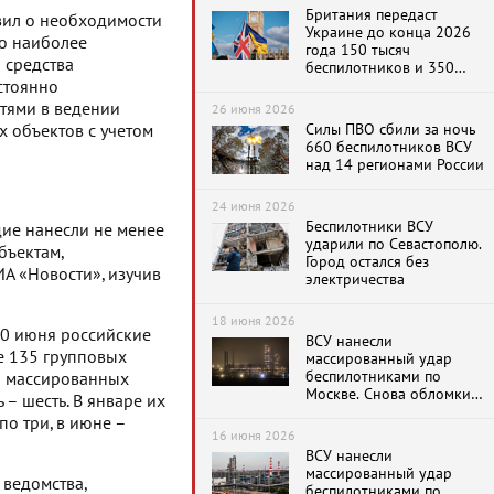
Британия передаст
вил о необходимости
Украине до конца 2026
во наиболее
года 150 тысяч
 средства
беспилотников и 350
ракет ПВО
стоянно
стями в ведении
26 июня 2026
Силы ПВО сбили за ночь
 объектов с учетом
660 беспилотников ВСУ
над 14 регионами России
24 июня 2026
Беспилотники ВСУ
ие нанесли не менее
ударили по Севастополю.
бъектам,
Город остался без
ИА «Новости», изучив
электричества
18 июня 2026
 30 июня российские
ВСУ нанесли
е 135 групповых
массированный удар
беспилотниками по
о массированных
Москве. Снова обломки
– шесть. В январе их
упали на Московский НПЗ
 по три, в июне –
16 июня 2026
ВСУ нанесли
массированный удар
 ведомства,
беспилотниками по