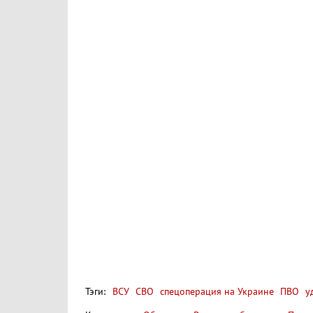
Тэги:
ВСУ
СВО
спецоперация на Украине
ПВО
уд