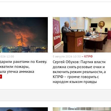
– КПРФ
 2026 12:00
5 августа 2026 10:30
дарили ракетами по Киеву.
Сергей Обухов: Партия власти
хватили пожары,
должна снять розовые очки и
шла утечка аммиака
включить режим реальности, а
о
КПРФ – громче говорить с
народом языком правды