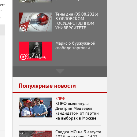
ОТКРЫЛАСЬ
ее
АУДИТОРИЯ ИМЕНИ
е
ЗНАМЕНИТОГО
Маркс о буржуазной
ь
ВЫПУСКНИКА,
свободе торговли
ГЕННАДИЯ ЗЮГАНОВА.
Подмосковный
кооператор
Хук слева:
«Додоговаривались...»
(11.06.2026)
Популярные новости
о
КПРФ
Бренды Советской
КПРФ выдвинула
эпохи "Гжель"
Дмитрия Медведев
кандидатом от партии
на выборах в Москве
Специальный репортаж
Сводка МО на 3 августа
«Безразмерное
2026 года (день 1622