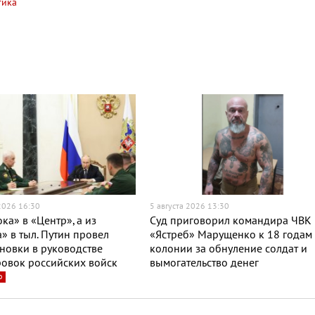
тика
 2026 16:30
5 августа 2026 13:30
ока» в «Центр», а из
Суд приговорил командира ЧВК
» в тыл. Путин провел
«Ястреб» Марущенко к 18 годам
новки в руководстве
колонии за обнуление солдат и
овок российских войск
вымогательство денег
о