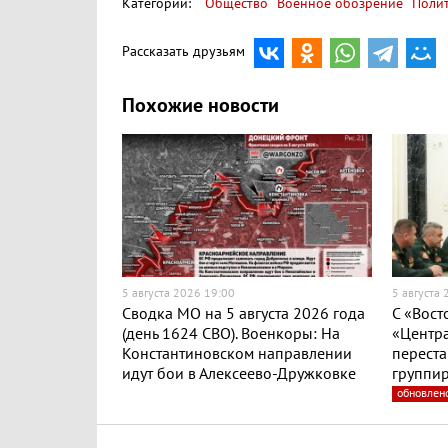
Категории:
Общество
Военное обозрение
Поли
Рассказать друзьям
Похожие новости
5 августа 2026 19:00
5 августа
Сводка МО на 5 августа 2026 года
С «Вост
(день 1624 СВО). Военкоры: На
«Центра
Константиновском направлении
переста
идут бои в Алексеево-Дружковке
группир
обновлен