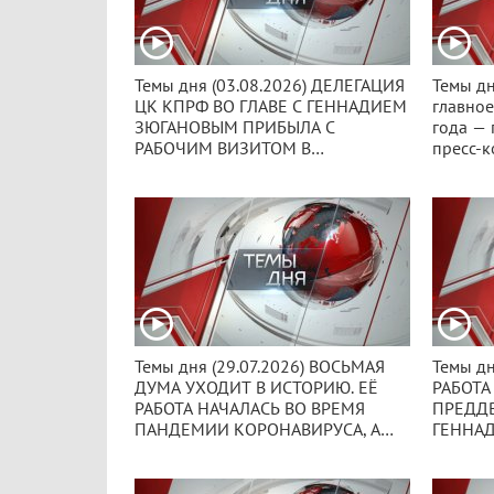
Темы дня (03.08.2026) ДЕЛЕГАЦИЯ
Темы дн
ЦК КПРФ ВО ГЛАВЕ С ГЕННАДИЕМ
главное
ЗЮГАНОВЫМ ПРИБЫЛА С
года — 
РАБОЧИМ ВИЗИТОМ В
пресс-к
ОРЛОВСКУЮ ОБЛАСТЬ
ТАСС р
итоги р
го созы
Темы дня (29.07.2026) ВОСЬМАЯ
Темы дн
ДУМА УХОДИТ В ИСТОРИЮ. ЕЁ
РАБОТА
РАБОТА НАЧАЛАСЬ ВО ВРЕМЯ
ПРЕДД
ПАНДЕМИИ КОРОНАВИРУСА, А
ГЕННАД
ЗАВЕРШИЛАСЬ В ОБСТАНОВКЕ
ПАРЛАМ
СПЕЦИАЛЬНОЙ ВОЕННОЙ
КОНСТ
ОПЕРАЦИИ.
РЕЗУЛЬ