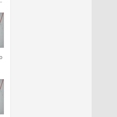
ГО
Е
З