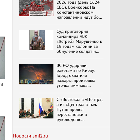
2026 года (день 1624
эпохи "Гжель"
СВО). Военкоры: На
Константиновском
направлении идут бои
в Алексеево-Дружковке
Специальный репортаж
Суд приговорил
«Изменимся или
командира ЧВК
вымрем»
«Ястреб» Марущенко к
18 годам колонии за
обнуление солдат и
вымогательство денег
К ГРАЖДАНАМ
РОССИИ! Обращение
ВС РФ ударили
Г.А. Зюганова,
ракетами по Киеву.
Председателя ЦК
Город охватили
КПРФ Руководителя
пожары, произошла
фракции КПРФ в
утечка аммиака
Государственной Думе
Документальный
РФ (28.07.2026)
обновлено
фильм "Империализм и
Я
террор"
С «Востока» в «Центр»,
а из «Центра» в тыл.
Путин провел
перестановки в
Бить смелее!
руководстве
В.Баранец, В.Дандыкин,
группировок
А.Матвийчук, К.Сивков
российских войск
(06.08.2026)
обновлено
Новости smi2.ru