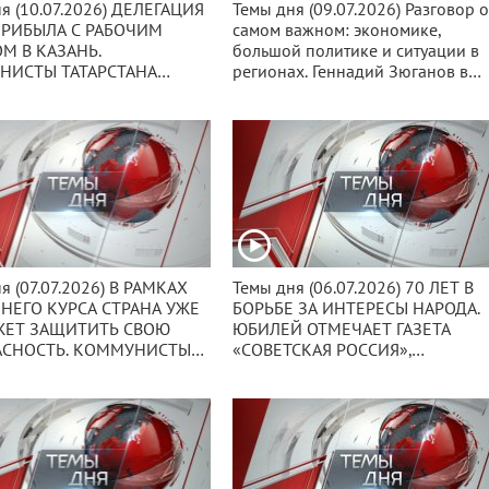
я (10.07.2026) ДЕЛЕГАЦИЯ
Темы дня (09.07.2026) Разговор 
РИБЫЛА С РАБОЧИМ
самом важном: экономике,
М В КАЗАНЬ.
большой политике и ситуации в
НИСТЫ ТАТАРСТАНА
регионах. Геннадий Зюганов в
ИЛИ ГОСТЕЙ ХЛЕБОМ-
Госдуме встретился с
И ТАТАРСКИМ ЧАК-
коммунистами Алтайского края.
я (07.07.2026) В РАМКАХ
Темы дня (06.07.2026) 70 ЛЕТ В
ЕГО КУРСА СТРАНА УЖЕ
БОРЬБЕ ЗА ИНТЕРЕСЫ НАРОДА.
ЖЕТ ЗАЩИТИТЬ СВОЮ
ЮБИЛЕЙ ОТМЕЧАЕТ ГАЗЕТА
АСНОСТЬ. КОММУНИСТЫ
«СОВЕТСКАЯ РОССИЯ»,
ЛИ ВЛАСТЬ К СРОЧНОМУ
СЫГРАВШАЯ КЛЮЧЕВУЮ РОЛЬ В
У С ПАРЛАМЕНТСКОЙ
ВОССТАНОВЛЕНИИ КОМПАРТИ
ИЦИЕЙ.
ПОСЛЕ РАЗВАЛА СССР.