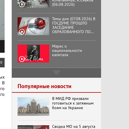
А.Матвийчук, К.Сивков
(06.08.2026)
Темы дня (07.08.2026) В
ГОСДУМЕ ПРОШЛО
ЗАСЕДАНИЕ
ОБРАЗОВАННОГО ПО
ИНИЦИАТИВЕ КПРФ
ОБЩЕСТВЕННОГО
КОМИТЕТА ЗА
Маркс о
ОСВОБОЖДЕНИЕ
национальности
ПРЕЗИДЕНТА
капитала
ВЕНЕСУЭЛЫ
НИКОЛАСА МАДУРО.
0
Подмосковный
рых
кооператор
: В
Популярные новости
ого
ого
В МИД РФ призвали
Хук слева: «Что и
готовиться к затяжным
требовалось доказать!»
боям на Украине
(07.08.2026)
Сводка МО на 5 августа
Бренды Советской