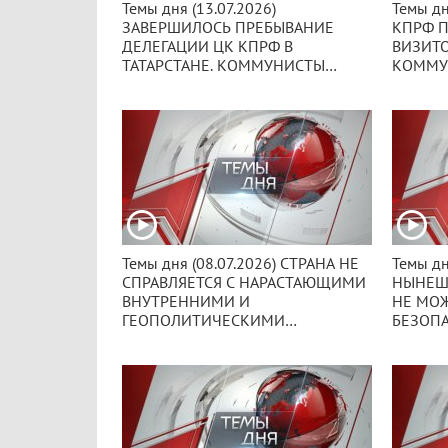
Темы дня (13.07.2026)
Темы дн
ЗАВЕРШИЛОСЬ ПРЕБЫВАНИЕ
КПРФ П
ДЕЛЕГАЦИИ ЦК КПРФ В
ВИЗИТО
ТАТАРСТАНЕ. КОММУНИСТЫ
КОММУ
ПРИНЯЛИ УЧАСТИЕ В
ВСТРЕТ
НАЦИОНАЛЬНОМ ПРАЗДНИКЕ
СОЛЬЮ 
ЧУВАШСКОЙ КУЛЬТУРЫ УЯВ.
ЧАКОМ.
Темы дня (08.07.2026) СТРАНА НЕ
Темы дн
СПРАВЛЯЕТСЯ С НАРАСТАЮЩИМИ
НЫНЕШН
ВНУТРЕННИМИ И
НЕ МО
ГЕОПОЛИТИЧЕСКИМИ
БЕЗОП
ПРОБЛЕМАМИ. В КПРФ
ПРИЗВА
ПРИЗВАЛИ ВЛАСТЬ К ЧЕСТНОМУ
ДИАЛОГ
ДИАЛОГУ С ОППОЗИЦИЕЙ.
ОППОЗ