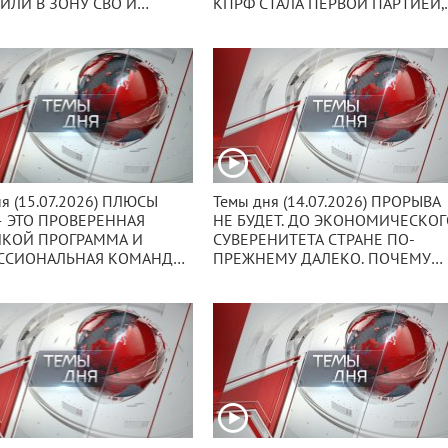
ИЛИ В ЗОНУ СВО И
КПРФ СТАЛА ПЕРВОЙ ПАРТИЕЙ,
ОНТОВЫЕ РЕГИОНЫ
ЧЕЙ ФЕДЕРАЛЬНЫЙ СПИСОК
 СВОЙ 157-Й
КАНДИДАТОВ НА ВЫБОРЫ В
ИТАРНЫЙ КОНВОЙ.
ГОСДУМУ ЗАРЕГИСТРИРОВАЛ
ЦИК.
я (15.07.2026) ПЛЮСЫ
Темы дня (14.07.2026) ПРОРЫВА
 ЭТО ПРОВЕРЕННАЯ
НЕ БУДЕТ. ДО ЭКОНОМИЧЕСКО
ИКОЙ ПРОГРАММА И
СУВЕРЕНИТЕТА СТРАНЕ ПО-
ССИОНАЛЬНАЯ КОМАНДА.
ПРЕЖНЕМУ ДАЛЕКО. ПОЧЕМУ
НИСТЫ НА
ПАРТИЯ ВЛАСТИ ДО СИХ ПОР Н
ССИЙСКОМ
ПРЕДЛОЖИЛА ОБЩЕСТВУ ОБРА
ОБРАНИИ ОБСУДИЛИ
БУДУЩЕГО?
ОВКУ К ВЫБОРАМ.