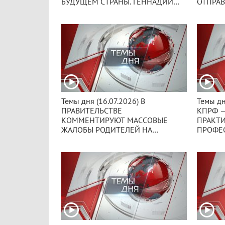
БУДУЩЕМ СТРАНЫ. ГЕННАДИЙ
ОТПРАВ
ЗЮГАНОВ ПРИЗВАЛ ВЛАСТЬ К
ПРИФР
ПОЛНОЦЕННОМУ СОВМЕСТНОМУ
СТРАНЫ
ДИАЛОГУ.
ГУМАН
Темы дня (16.07.2026) В
Темы дн
ПРАВИТЕЛЬСТВЕ
КПРФ —
КОММЕНТИРУЮТ МАССОВЫЕ
ПРАКТ
ЖАЛОБЫ РОДИТЕЛЕЙ НА
ПРОФЕ
ТРУДНОСТИ С ПОСТУПЛЕНИЕМ
КОММУ
ДЕТЕЙ В ДЕСЯТЫЕ КЛАССЫ.
ВСЕРО
СИТУАЦИЯ СЛОЖНЕЕ, ЧЕМ
ПАРТС
КАЖЕТСЯ, СЧИТАЮТ В КПРФ.
ПОДГОТ