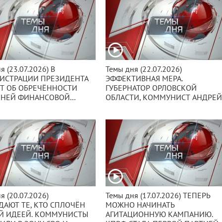
я (23.07.2026) В
Темы дня (22.07.2026)
ИСТРАЦИИ ПРЕЗИДЕНТА
ЭФФЕКТИВНАЯ МЕРА.
Т ОБ ОБРЕЧЁННОСТИ
ГУБЕРНАТОР ОРЛОВСКОЙ
НЕЙ ФИНАНСОВОЙ
ОБЛАСТИ, КОММУНИСТ АНДРЕ
Ы. ЖДАТЬ ЛИ ТЕПЕРЬ
КЛЫЧКОВ ОТМЕНИЛ ВРЕМЕНН
И СЕРЬЁЗНЫХ
ПОРЯДОК «ЧЁТ-НЕЧЕТ»,
ЕНИЙ ИЛИ ЭТО… ПРОСТО
КОТОРЫЙ ДЕЙСТВОВАЛ НА АЗС
ВСЕГО 12 ДНЕЙ.
я (20.07.2026)
Темы дня (17.07.2026) ТЕПЕРЬ
АЮТ ТЕ, КТО СПЛОЧЁН
МОЖНО НАЧИНАТЬ
Й ИДЕЕЙ. КОММУНИСТЫ
АГИТАЦИОННУЮ КАМПАНИЮ.