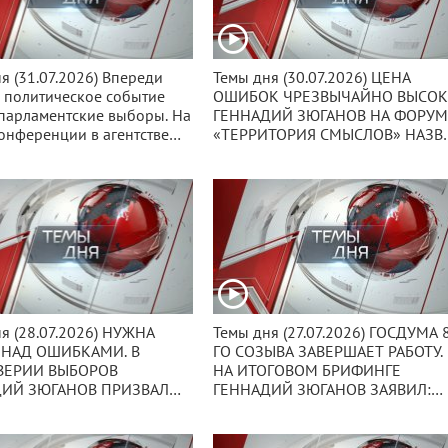
я (31.07.2026) Впереди
Темы дня (30.07.2026) ЦЕНА
 политическое событие
ОШИБОК ЧРЕЗВЫЧАЙНО ВЫСОК
парламентские выборы. На
ГЕННАДИЙ ЗЮГАНОВ НА ФОРУ
онференции в агентстве
«ТЕРРИТОРИЯ СМЫСЛОВ» НАЗВ
уководство КПРФ подвело
ТЕМПЫ РАЗВИТИЯ ВЫШЕ
аботы партии в Госдуме 8-
МИРОВЫХ ГЛАВНЫМ УСЛОВИЕ
ва.
СОХРАНЕНИЯ СУВЕРЕНИТЕТА
СТРАНЫ.
я (28.07.2026) НУЖНА
Темы дня (27.07.2026) ГОСДУМА 
 НАД ОШИБКАМИ. В
ГО СОЗЫВА ЗАВЕРШАЕТ РАБОТУ.
ВЕРИИ ВЫБОРОВ
НА ИТОГОВОМ БРИФИНГЕ
ИЙ ЗЮГАНОВ ПРИЗВАЛ
ГЕННАДИЙ ЗЮГАНОВ ЗАЯВИЛ:
ЕНТСКИЕ ПАРТИИ К
ЧЁТКИЙ ОБРАЗ БУДУЩЕГО ПОК
РУКТИВНОМУ И
РОССИЯНАМ ПРЕДЛОЖИЛА
ТАТИВНОМУ ДИАЛОГУ.
ТОЛЬКО КПРФ.