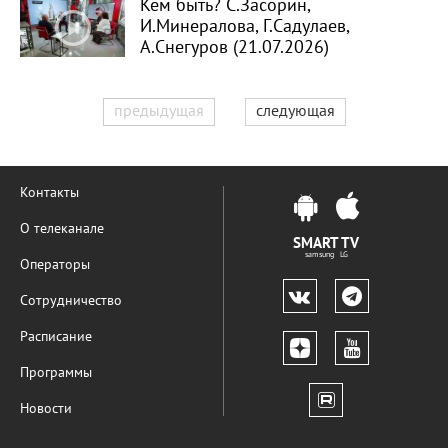
Кем быть? С.Засорин,
И.Минералова, Г.Садулаев,
А.Снегуров (21.07.2026)
предыдущая
следующая
Контакты
О телеканале
SMART TV
samsung LG
Операторы
Сотрудничество
Расписание
Программы
Новости