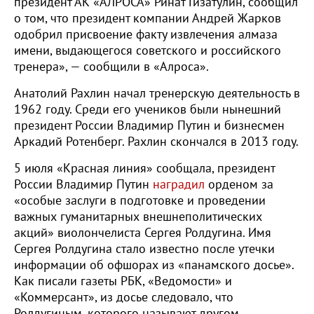
президент АК «АЛРОСА» Ринат Гизатулин, сообщил
о том, что президент компании Андрей Жарков
одобрил присвоение факту извлечения алмаза
имени, выдающегося советского и российского
тренера», — сообщили в «Алроса».
Анатолий Рахлин начал тренерскую деятельность в
1962 году. Среди его учеников были нынешний
президент России Владимир Путин и бизнесмен
Аркадий Ротенберг. Рахлин скончался в 2013 году.
5 июля «Красная линия» сообщала, президент
России Владимир Путин
наградил
орденом за
«особые заслуги в подготовке и проведении
важных гуманитарных внешнеполитических
акций» виолончелиста Сергея Ролдугина. Имя
Сергея Ролдугина стало известно после утечки
информации об офшорах из «панамского досье».
Как писали газеты РБК, «Ведомости» и
«Коммерсант», из досье следовало, что
Ролдугиным, которого называют другом