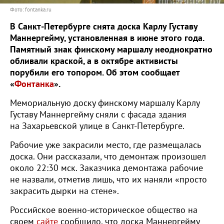
Фото: fontanka.ru
В Санкт-Петербурге снята доска Карлу Густаву
Маннергейму, установленная в июне этого года.
Памятный знак финскому маршалу неоднократно
обливали краской, а в октябре активисты
порубили его топором. Об этом сообщает
«
Фонтанка
».
Мемориальную доску финскому маршалу Карлу
Густаву Маннергейму сняли с фасада здания
на Захарьевской улице в Санкт-Петербурге. ​
Рабочие уже закрасили место, где размещалась
доска. Они рассказали, что демонтаж произошел
около 22:30 мск. Заказчика демонтажа рабочие
не назвали, отметив лишь, что их наняли «просто
закрасить дырки на стене».
Российское военно-историческое общество на
своем
сайте
сообщило, что доска Маннергейму