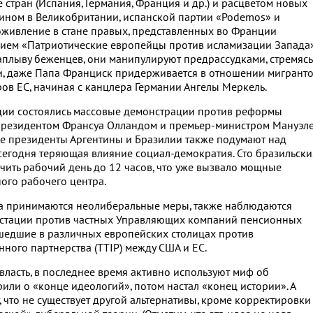
 стран (Испания, Германия, Франция и др.) и расцветом новых
ином в Великобритании, испанской партии «Podemos» и
оживление в стане правых, представленных во Франции
ием «Патриотические европейцы против исламизации Запада
наплыву беженцев, они манипулируют предрассудками, стремясь
ати, даже Папа Франциск придерживается в отношении мигрант
ов ЕС, начиная с канцлера Германии Ангелы Меркель.
нции состоялись массовые демонстрации против реформы
 президентом Франсуа Олландом и премьер-министром Мануэл
е президенты Аргентины и Бразилии также подумают над
сегодня теряющая влияние социал-демократия. Сто бразильски
ить рабочий день до 12 часов, что уже вызвало мощные
ого рабочего центра.
тва принимаются неолиберальные меры, также наблюдаются
естации против частных Управляющих компаний пенсионных
шедшие в различных европейских столицах против
нного партнерства (TTIP) между США и ЕС.
власть, в последнее время активно используют миф об
рили о «конце идеологий», потом настал «конец истории». А
 что не существует другой альтернативы, кроме корректировки