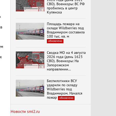
СВО). Военкоры: ВС РФ
пробились в центр
Купянска
»
Специальный репортаж
«Безразмерное
Площадь пожара на
Кольцо»
ов
складе Wildberries под
Владимиром составила
100 тыс. кв. м
обновлено
К ГРАЖДАНАМ
ем
РОССИИ! Обращение
Г.А. Зюганова,
Сводка МО на 4 августа
Председателя ЦК
х
2026 года (день 1623
КПРФ Руководителя
СВО). Военкоры: На
фракции КПРФ в
Запорожском
Государственной Думе
Документальный
направлении
РФ (28.07.2026)
фильм "Империализм и
продолжаются
террор"
столкновения в районе
Беспилотники ВСУ
Степногорска
ударили по складу
Wildberries под
Менять курс! В.Боглаев,
Владимиром. Начался
И.Буданов, А.Лежава,
пожар
обновлено
Н.Останина
(05.08.2026)
Новости smi2.ru