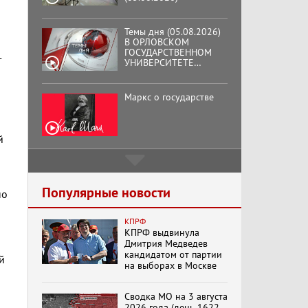
Темы дня (05.08.2026)
В ОРЛОВСКОМ
ГОСУДАРСТВЕННОМ
т
УНИВЕРСИТЕТЕ
ОТКРЫЛАСЬ
АУДИТОРИЯ ИМЕНИ
ЗНАМЕНИТОГО
Маркс о государстве
ВЫПУСКНИКА,
ГЕННАДИЯ ЗЮГАНОВА.
й
Подмосковный
кооператор
Популярные новости
но
КПРФ
Хук слева:
КПРФ выдвинула
«Додоговаривались...»
Дмитрия Медведев
(11.06.2026)
кандидатом от партии
й
на выборах в Москве
Бренды Советской
Сводка МО на 3 августа
эпохи "Гжель"
2026 года (день 1622