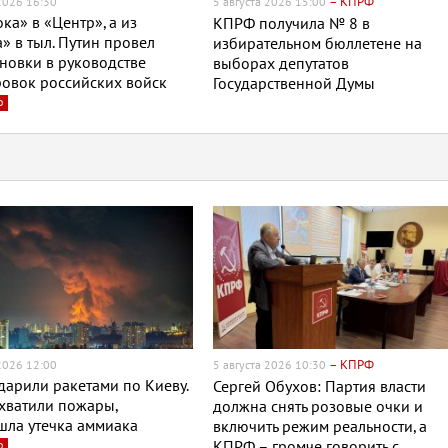
– КПРФ
 2026 16:30
5 августа 2026 15:00
ока» в «Центр», а из
КПРФ получила № 8 в
» в тыл. Путин провел
избирательном бюллетене на
новки в руководстве
выборах депутатов
овок российских войск
Государственной Думы
о
– КПРФ
 2026 12:00
5 августа 2026 10:30
дарили ракетами по Киеву.
Сергей Обухов: Партия власти
хватили пожары,
должна снять розовые очки и
шла утечка аммиака
включить режим реальности, а
о
КПРФ – громче говорить с