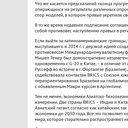
Что же касается предсказаний «конца прогрес
опирающихся на результаты различных опрос
спор моделей, в котором правые укрепили св
В то же время недавнее подписание соглаше
собой противовес наступлению правых в рег
Если выйти за латиноамериканские границы,
выступившего в 2014 г. с дерзкой идеей созд
противовесом Международному валютному фо
Мишел Темер был демонстративно незаметен 
одновременно с G-20 в Китае, – в отличие о
Руссефф во встрече в г. Форталезе (Бразилия)
содействовала контактам BRICS с Союзом юж
переориентирования Бразилии на глобальном
с объявленным Макри курсом в Аргентине.
Тем не менее, экономики Азиатско-Тихоокеанс
измерении. Две страны BRICS – Индия и Кита
Азиатский гигант, согласно как китайским, т
экономики до 2030 года. Все это позволяет
мира, которое старательно распространяют 