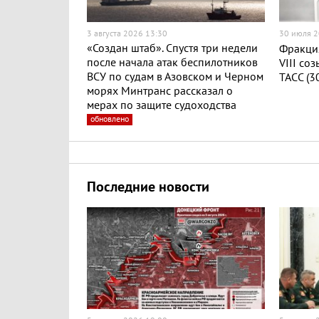
3 августа 2026 13:30
30 июля 
«Создан штаб». Спустя три недели
Фракция
после начала атак беспилотников
VIII со
ВСУ по судам в Азовском и Черном
ТАСС (3
морях Минтранс рассказал о
мерах по защите судоходства
обновлено
Последние новости