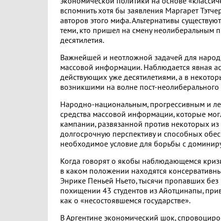
экономической политики на основе «классичес
вспомнить хотя бы заявления Маргарет Тэтчер
авторов этого мифа. Альтернативы существуют
теми, кто пришел на смену неолиберальным п
десятилетия.
Важнейшей и неотложной задачей для народн
массовой информации. Наблюдается явная а
действующих уже десятилетиями, а в некотор
возникшими на волне пост-неолиберального
Народно-национальным, прогрессивным и ле
средства массовой информации, которые мог
кампании, развязанной против некоторых из
долгосрочную перспективу и способных обесп
необходимое условие для борьбы с домини
Когда говорят о якобы наблюдающемся кризис
в каком положении находятся консервативны
Энрике Пеньей Ньето, тысячи пропавших без в
похищении 43 студентов из Айотцинапы, приве
как о «несостоявшемся государстве».
В Аргентине экономический шок, спровоцир