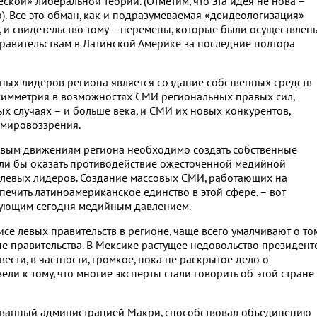
кой» либеральной теории. (Отметим, что эта идея не нова –
). Все это обман, как и подразумеваемая «деидеологизация»
, и свидетельство тому – перемены, которые были осуществлен
равительствам в Латинской Америке за последние полтора
ых лидеров региона является создание собственных средств
симметрия в возможностях СМИ региональных правых сил,
ых случаях – и больше века, и СМИ их новых конкурентов,
 мировоззрения.
вым движениям региона необходимо создать собственные
ли бы оказать противодействие ожесточенной медийной
 левых лидеров. Создание массовых СМИ, работающих на
ечить латиноамериканское единство в этой сфере, – вот
рующим сегодня медийным давлением.
е левых правительств в регионе, чаще всего умалчивают о том
е правительства. В Мексике растущее недовольство президент
ести, в частности, громкое, пока не раскрытое дело о
ли к тому, что многие эксперты стали говорить об этой стране
ованный администрацией Макри, способствовал объединению