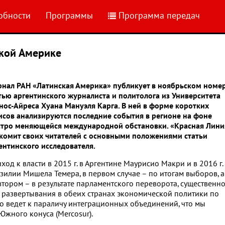
обности
Программы
Программа передач
ской Америке
нал РАН «Латинская Америка» публикует в ноябрьском номе
тью аргентинского журналиста и политолога из Университета
нос-Айреса
Хуана Мануэля Карга. В ней в форме коротких
исов анализируются последние события в регионе на фоне
тро меняющейся международной обстановки. «Красная Лини
комит своих читателей с основными положениями статьи
ентинского исследователя.
ход к власти в 2015 г. в Аргентине Маурисио Макри и в 2016 г.
зилии Мишела Темера, в первом случае – по итогам выборов, а
втором – в результате парламентского переворота, существенн
 развертывания в обеих странах экономической политики по
о ведет к параличу интеграционных объединений, что мы
жного конуса (Mercosur).