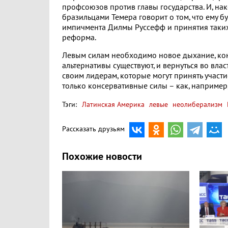
профсоюзов против главы государства. И, на
бразильцами Темера говорит о том, что ему б
импичмента Дилмы Руссефф и принятия таких
реформа.
Левым силам необходимо новое дыхание, кон
альтернативы существуют, и вернуться во власт
своим лидерам, которые могут принять участие
только консервативные силы – как, например
Тэги:
Латинская Америка
левые
неолиберализм
Рассказать друзьям
Похожие новости