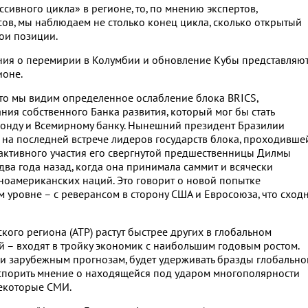
сивного цикла» в регионе, то, по мнению экспертов,
ов, мы наблюдаем не столько конец цикла, сколько открытый
ои позиции.
ния о перемирии в Колумбии и обновление Кубы представляю
ионе.
 то мы видим определенное ослабление блока BRICS,
ания собственного Банка развития, который мог бы стать
нду и Всемирному банку. Нынешний президент Бразилии
на последней встрече лидеров государств блока, проходивше
т активного участия его свергнутой предшественницы Дилмы
 два года назад, когда она принимала саммит и всячески
ноамериканских наций. Это говорит о новой попытке
 уровне – с реверансом в сторону США и Евросоюза, что сход
кого региона (АТР) растут быстрее других в глобальном
й – входят в тройку экономик с наибольшим годовым ростом.
ак и зарубежным прогнозам, будет удерживать бразды глобально
 оспорить мнение о находящейся под ударом многополярности
некоторые СМИ.