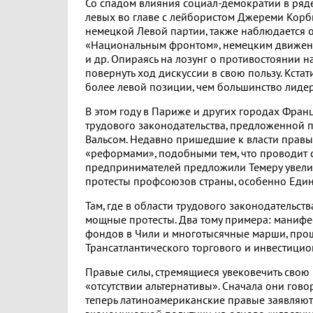
Со спадом влияния социал-демократии в ряде
левых во главе с лейбористом Джереми Корб
немецкой Левой партии, также наблюдается 
«Национальным фронтом», немецким движен
и др. Опираясь на лозунг о противостоянии 
повернуть ход дискуссии в свою пользу. Кст
более левой позиции, чем большинство лидер
В этом году в Париже и других городах Фра
трудового законодательства, предложенной
Вальсом. Недавно пришедшие к власти правы
«реформами», подобными тем, что проводит 
предпринимателей предложили Темеру увелич
протесты профсоюзов страны, особенно Един
Там, где в области трудового законодательс
мощные протесты. Два тому примера: маниф
фондов в Чили и многотысячные марши, про
Трансатлантического торгового и инвестицио
Правые силы, стремящиеся увековечить свою 
«отсутствии альтернативы». Сначала они гово
теперь латиноамериканские правые заявляют,