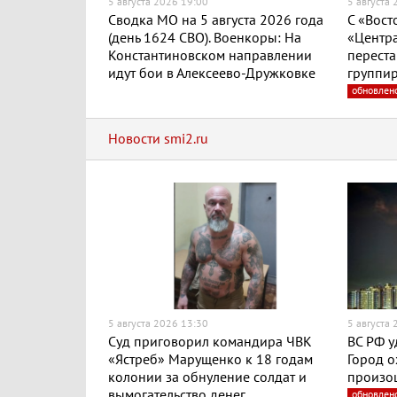
5 августа 2026 19:00
5 августа
Сводка МО на 5 августа 2026 года
С «Вост
(день 1624 СВО). Военкоры: На
«Центра
Константиновском направлении
переста
идут бои в Алексеево-Дружковке
группир
обновлен
Новости smi2.ru
5 августа 2026 13:30
5 августа
Суд приговорил командира ЧВК
ВС РФ у
«Ястреб» Марущенко к 18 годам
Город о
колонии за обнуление солдат и
произо
вымогательство денег
обновлен