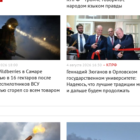
народом языком правды
– КПРФ
 2026 18:00
4 августа 2026 16:30
ildberries в Самаре
Геннадий Зюганов в Орловском
ю в 16 гектаров после
государственном университете:
еспилотников ВСУ
Надеюсь, что лучшие традиции 
ью сгорел со всем товаром
и дальше будем продолжать