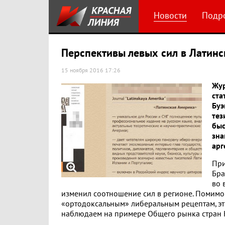
Новости
Подр
Перспективы левых сил в Латин
15 ноября 2016 17:26
Жур
ста
Буэ
тез
быс
зна
арг
При
Бра
во 
изменил соотношение сил в регионе. Помимо
«ортодоксальным» либеральным рецептам, эт
наблюдаем на примере Общего рынка стран Ю