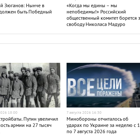
й Зюганов: Нынче в
«Когда мы едины – мы
 должен быть Победный
непобедимы!» Российский
общественный комитет борется 
свободу Николаса Мадуро
2026 18:00
7 августа 2026 16:30
тройбаты. Путин увеличил
Минобороны отчиталось об
ость армии на 27 тысяч
ударах по Украине за неделю с 
к
по 7 августа 2026 года