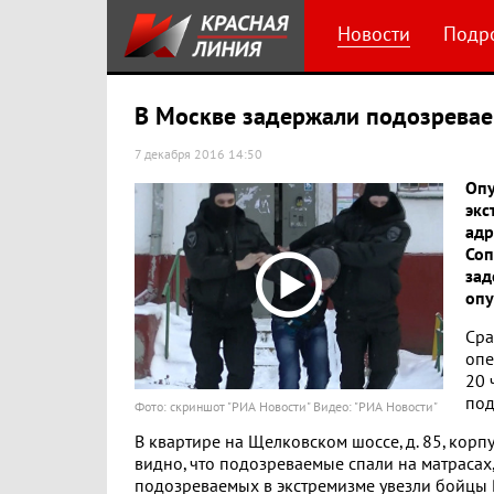
Новости
Подр
В Москве задержали подозревае
7 декабря 2016 14:50
Опу
экс
адр
Соп
зад
опу
Сра
опе
20 
под
Фото: скриншот "РИА Новости" Видео: "РИА Новости"
В квартире на Щелковском шоссе, д. 85, кор
видно, что подозреваемые спали на матрасах
подозреваемых в экстремизме увезли бойцы 