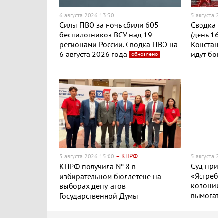
6 августа 2026 13:30
5 августа
Силы ПВО за ночь сбили 605
Сводка 
беспилотников ВСУ над 19
(день 1
регионами России. Сводка ПВО на
Конста
6 августа 2026 года
идут бо
обновлено
– КПРФ
5 августа 2026 15:00
5 августа
Суд пр
КПРФ получила № 8 в
«Ястреб
избирательном бюллетене на
колонии
выборах депутатов
вымогат
Государственной Думы