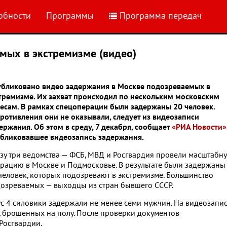
обности
Программы
Программа передач
мых в экстремизме (видео)
бликовано видео задержания в Москве подозреваемых в
тремизме. Их захват происходил по нескольким московским
есам. В рамках спецоперации были задержаны 20 человек.
ротивления они не оказывали, следует из видеозаписи
ержания. Об этом в среду, 7 декабря, сообщает
«РИА Новости»
бликовавшее видеозапись задержания.
зу три ведомства — ФСБ, МВД и Росгвардия провели масштабн
рацию в Москве и Подмосковье. В результате были задержаны
человек, которых подозревают в экстремизме. Большинство
озреваемых — выходцы из стран бывшего СССР.
пус 4 силовики задержали не менее семи мужчин. На видеозапи
, брошенных на полу. После проверки документов
Росгвардии.