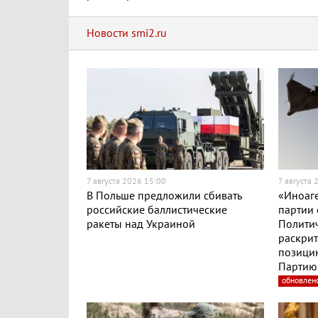
Новости smi2.ru
7 августа 2026 15:00
7 августа 
В Польше предложили сбивать
«Иноаге
российские баллистические
партии 
ракеты над Украиной
Полити
раскри
позицию
Партию 
обновлен