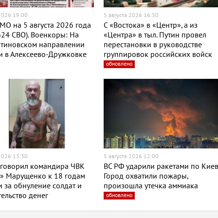
 2026 19:00
5 августа 2026 16:30
МО на 5 августа 2026 года
С «Востока» в «Центр», а из
624 СВО). Военкоры: На
«Центра» в тыл. Путин провел
нтиновском направлении
перестановки в руководстве
и в Алексеево-Дружковке
группировок российских войск
обновлено
 2026 13:30
5 августа 2026 12:00
иговорил командира ЧВК
ВС РФ ударили ракетами по Киев
» Марущенко к 18 годам
Город охватили пожары,
 за обнуление солдат и
произошла утечка аммиака
ельство денег
обновлено