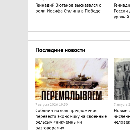
Геннадий Зюганов высказался о
Геннади
роли Иосифа Сталина в Победе
России
урожай
Последние новости
7 августа 2026 19:30
7 августа 
Собянин назвал предложения
Новые с
перевести экономику на «военные
численн
рельсы» «никчемными
челове
разговорами»