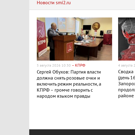
Новости smi2.ru
– КПРФ
5 августа 2026 10:30
4 августа
Сводка 
Сергей Обухов: Партия власти
(день 1
должна снять розовые очки и
Запоро
включить режим реальности, а
продол
КПРФ – громче говорить с
районе 
народом языком правды