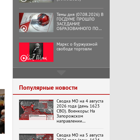
Темы дня (07.08.2026) В
ГОСДУМЕ ПРОШЛО
ЗАСЕДАНИЕ
ОБРАЗОВАННОГО ПО
ИНИЦИАТИВЕ КПРФ
ОБЩЕСТВЕННОГО
КОМИТЕТА ЗА
Маркс о буржуазной
ОСВОБОЖДЕНИЕ
свободе торговли
ПРЕЗИДЕНТА
ВЕНЕСУЭЛЫ
НИКОЛАСА МАДУРО.
Подмосковный
кооператор
Популярные новости
Сводка МО на 4 августа
Хук слева: «Что и
2026 года (день 1623
требовалось доказать!»
СВО). Военкоры: На
(07.08.2026)
Запорожском
направлении
продолжаются
столкновения в районе
Бренды Советской
Сводка МО на 5 августа
Степногорска
эпохи "Гжель"