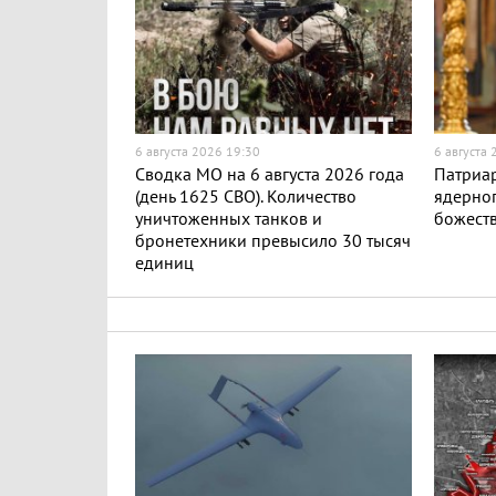
6 августа 2026 19:30
6 августа
Сводка МО на 6 августа 2026 года
Патриар
(день 1625 СВО). Количество
ядерног
уничтоженных танков и
божест
бронетехники превысило 30 тысяч
единиц