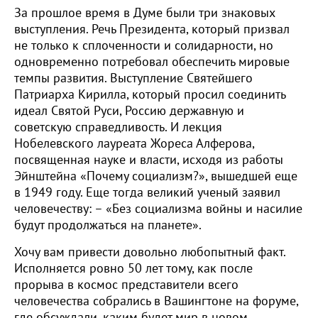
За прошлое время в Думе были три знаковых
выступления. Речь Президента, который призвал
не только к сплоченности и солидарности, но
одновременно потребовал обеспечить мировые
темпы развития. Выступление Святейшего
Патриарха Кирилла, который просил соединить
идеал Святой Руси, Россию державную и
советскую справедливость. И лекция
Нобелевского лауреата Жореса Алферова,
посвященная науке и власти, исходя из работы
Эйнштейна «Почему социализм?», вышедшей еще
в 1949 году. Еще тогда великий ученый заявил
человечеству: – «Без социализма войны и насилие
будут продолжаться на планете».
Хочу вам привести довольно любопытный факт.
Исполняется ровно 50 лет тому, как после
прорыва в космос представители всего
человечества собрались в Вашингтоне на форуме,
где обсуждали, каким будет мир в новом