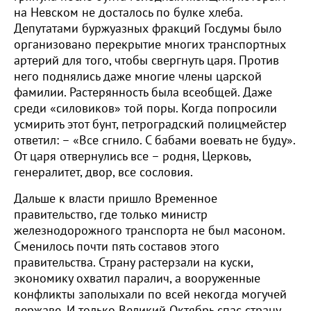
на Невском не досталось по булке хлеба.
Депутатами буржуазных фракций Госдумы было
организовано перекрытие многих транспортных
артерий для того, чтобы свергнуть царя. Против
него поднялись даже многие члены царской
фамилии. Растерянность была всеобщей. Даже
среди «силовиков» той поры. Когда попросили
усмирить этот бунт, петроградский полицмейстер
ответил: – «Все сгнило. С бабами воевать не буду».
От царя отвернулись все – родня, Церковь,
генералитет, двор, все сословия.
Дальше к власти пришло Временное
правительство, где только министр
железнодорожного транспорта не был масоном.
Сменилось почти пять составов этого
правительства. Страну растерзали на куски,
экономику охватил паралич, а вооруженные
конфликты заполыхали по всей некогда могучей
державе. И только Великий Октябрь спас страну.