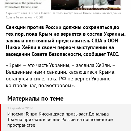
Скриншот: сайт Business Insider На фото: выступление Никки Хейли на заседании
Совета безопасности ООН
Санкции против России должны сохраняться до
тех пор, пока Крым не вернется в состав Украины,
заявила постоянный представитель США в ООН
Никки Хейли в своем первом выступлении на
заседании Совета Безопасности, сообщает ТАСС.
«Крым – это часть Украины, – заявила Хейли. –
Введенные нами санкции, касающиеся Крыма,
останутся в силе, пока РФ не вернет Украине
контроль над полуостровом».
Материалы по теме
27 декабря 2016
Иносми: Генри Киссинджер призывает Дональда
Трампа признать влияние России на постсоветском
пространстве