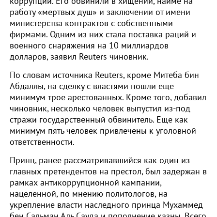
коррупции. Его обвинили в хищении, найме на
работу «мертвых душ» и заключении от имени
министерства контрактов с собственными
фирмами. Одним из них стала поставка раций и
военного снаряжения на 10 миллиардов
долларов, заявил Reuters чиновник.
По словам источника Reuters, кроме Митеба бин
Абдаллы, на сделку с властями пошли еще
минимум трое арестованных. Кроме того, добавил
чиновник, несколько человек выпустил из-под
стражи государственный обвинитель. Еще как
минимум пять человек привлечены к уголовной
ответственности.
Принц, ранее рассматривавшийся как один из
главных претендентов на престол, был задержан в
рамках антикоррупционной кампании,
нацеленной, по мнению политологов, на
укрепление власти наследного принца Мухаммед
бен Сальман Аль Сауда и пополнение казны. Всего