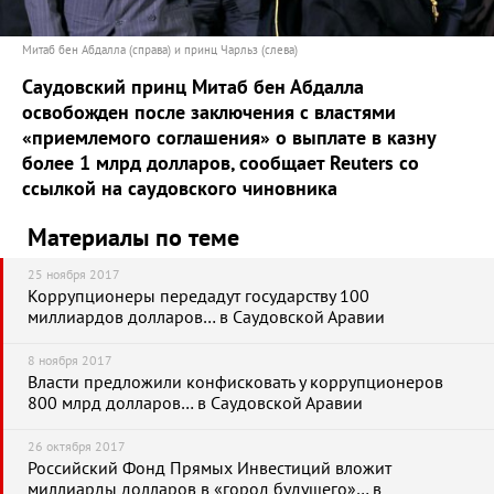
Митаб бен Абдалла (справа) и принц Чарльз (слева)
Саудовский принц Митаб бен Абдалла
освобожден после заключения с властями
«приемлемого соглашения» о выплате в казну
более 1 млрд долларов, сообщает Reuters со
ссылкой на саудовского чиновника
Материалы по теме
25 ноября 2017
Коррупционеры передадут государству 100
миллиардов долларов… в Саудовской Аравии
8 ноября 2017
Власти предложили конфисковать у коррупционеров
800 млрд долларов… в Саудовской Аравии
26 октября 2017
Российский Фонд Прямых Инвестиций вложит
миллиарды долларов в «город будущего»… в