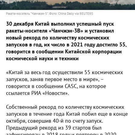
Ракета-носитель "Чанчжэн-5". Фото: China Daily via REUTERS
30 декабря Китай выполнил успешный пуск
ракеты-носителя «Чанчжэн-3B»
и установил
новый рекорд по количеству космических
запусков в год, их число в 2021 году достигло 55,
говорится в сообщении Китайской корпорации
космической науки и техники
«Китай за весь год осуществили 55 космических
запусков, заняв первое место в мире», –
говорится в сообщении CASC, на которое
ссылается РИА «Новости».
Собственный рекорд по количеству космических
запусков в течение года Китай побил еще в конце
октября, совершив 40-й по счету запуск.
Предыдущий рекорд из 39 стартов был
зафиксирован в 2018 году и повторен в 2020