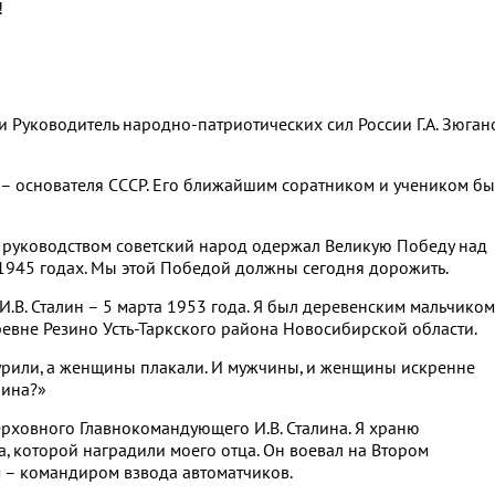
!
и Руководитель народно-патриотических сил России Г.А. Зюган
 – основателя СССР. Его ближайшим соратником и учеником б
о руководством советский народ одержал Великую Победу над
1945 годах. Мы этой Победой должны сегодня дорожить.
И.В. Сталин – 5 марта 1953 года. Я был деревенским мальчиком
ревне Резино Усть-Таркского района Новосибирской области.
урили, а женщины плакали. И мужчины, и женщины искренне
лина?»
рховного Главнокомандующего И.В. Сталина. Я храню
а, которой наградили моего отца. Он воевал на Втором
 – командиром взвода автоматчиков.