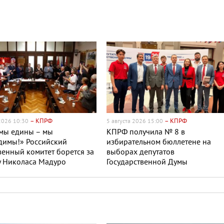
– КПРФ
– КПРФ
 2026 10:30
5 августа 2026 15:00
 мы едины – мы
КПРФ получила № 8 в
димы!» Российский
избирательном бюллетене на
енный комитет борется за
выборах депутатов
у Николаса Мадуро
Государственной Думы