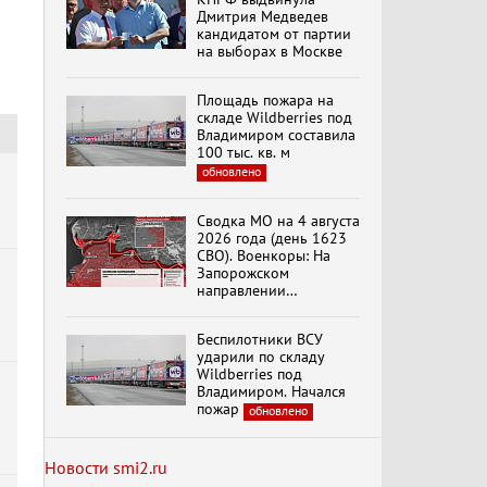
Н.Останина
Дмитрия Медведев
(05.08.2026)
кандидатом от партии
на выборах в Москве
Темы дня (05.08.2026)
В ОРЛОВСКОМ
Площадь пожара на
ГОСУДАРСТВЕННОМ
складе Wildberries под
УНИВЕРСИТЕТЕ
Владимиром составила
ОТКРЫЛАСЬ
100 тыс. кв. м
АУДИТОРИЯ ИМЕНИ
обновлено
ЗНАМЕНИТОГО
Маркс о буржуазной
ВЫПУСКНИКА,
свободе торговли
ГЕННАДИЯ ЗЮГАНОВА.
Сводка МО на 4 августа
2026 года (день 1623
СВО). Военкоры: На
Запорожском
направлении
продолжаются
столкновения в районе
Беспилотники ВСУ
Степногорска
ударили по складу
Wildberries под
Владимиром. Начался
пожар
обновлено
Новости smi2.ru