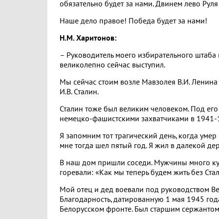
обязательно будет за нами. Двинем лево Руля
Наше дело правое! Победа будет за нами!
Н.М. Харитонов:
– Руководитель моего избирательного штаба 
великолепно сейчас выступил.
Мы сейчас стоим возле Мавзолея В.И. Ленина
И.В. Сталин.
Сталин тоже был великим человеком. Под ег
немецко-фашистскими захватчиками в 1941-
Я запомним тот трагический день, когда умер 
мне тогда шел пятый год. Я жил в далекой де
В наш дом пришли соседи. Мужчины много к
горевали: «Как мы теперь будем жить без Ста
Мой отец и дед воевали под руководством Ве
Благодарность, датированную 1 мая 1945 год
Белорусском фронте. Был старшим сержантом