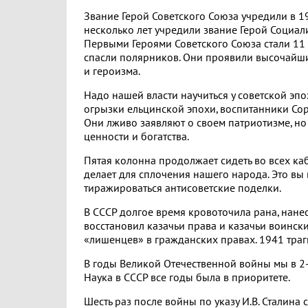
Звание Герой Советского Союза учредили в 19
несколько лет учредили звание Герой Социали
Первыми Героями Советского Союза стали 11 
спасли полярников. Они проявили высочайш
и героизма.
Надо нашей власти научиться у советской эп
огрызки ельцинской эпохи, воспитанники Со
Они лживо заявляют о своем патриотизме, но
ценности и богатства.
Пятая колонна продолжает сидеть во всех каб
делает для сплочения нашего народа. Это вы 
тиражироваться антисоветские поделки.
В СССР долгое время кровоточила рана, нане
восстановил казачьи права и казачьи воинск
«лишенцев» в гражданских правах. 1941 траг
В годы Великой Отечественной войны мы в 2-
Наука в СССР все годы была в приоритете.
Шесть раз после войны по указу И.В. Сталина