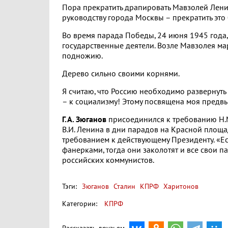
Пора прекратить драпировать Мавзолей Ленина
руководству города Москвы – прекратить это
Во время парада Победы, 24 июня 1945 года,
государственные деятели. Возле Мавзолея м
подножию.
Дерево сильно своими корнями.
Я считаю, что Россию необходимо развернуть
– к социализму! Этому посвящена моя предв
Г.А. Зюганов
присоединился к требованию Н.
В.И. Ленина в дни парадов на Красной площ
требованием к действующему Президенту. «Ес
фанерками, тогда они заколотят и все свои п
российских коммунистов.
Тэги:
Зюганов
Сталин
КПРФ
Харитонов
Категории:
КПРФ