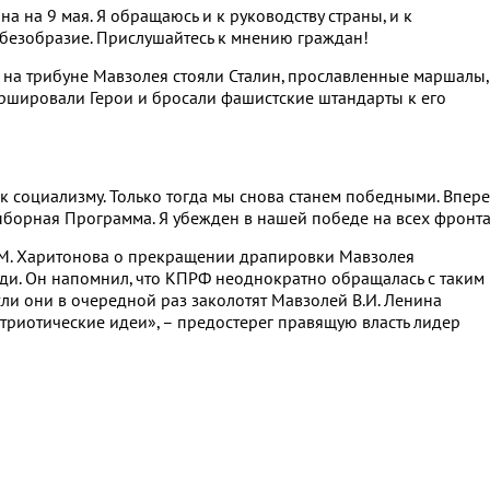
 на 9 мая. Я обращаюсь и к руководству страны, и к
 безобразие. Прислушайтесь к мнению граждан!
 на трибуне Мавзолея стояли Сталин, прославленные маршалы,
аршировали Герои и бросали фашистские штандарты к его
 к социализму. Только тогда мы снова станем победными. Впер
ыборная Программа. Я убежден в нашей победе на всех фронта
М. Харитонова о прекращении драпировки Мавзолея
ади. Он напомнил, что КПРФ неоднократно обращалась с таким
ли они в очередной раз заколотят Мавзолей В.И. Ленина
атриотические идеи», – предостерег правящую власть лидер