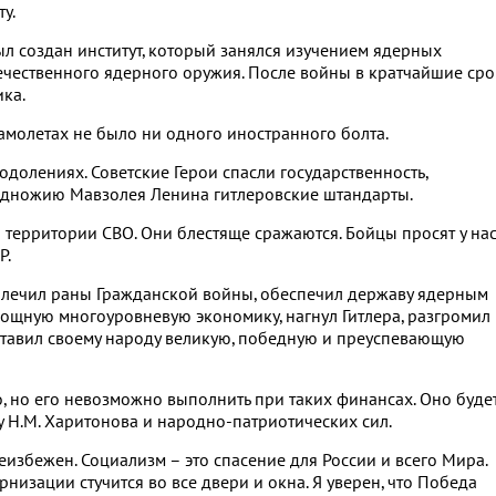
у.
л создан институт, который занялся изучением ядерных
течественного ядерного оружия. После войны в кратчайшие ср
ка.
самолетах не было ни одного иностранного болта.
долениях. Советские Герои спасли государственность,
одножию Мавзолея Ленина гитлеровские штандарты.
территории СВО. Они блестяще сражаются. Бойцы просят у на
Р.
 залечил раны Гражданской войны, обеспечил державу ядерным
мощную многоуровневую экономику, нагнул Гитлера, разгромил
 оставил своему народу великую, победную и преуспевающую
 но его невозможно выполнить при таких финансах. Оно буде
у Н.М. Харитонова и народно-патриотических сил.
еизбежен. Социализм – это спасение для России и всего Мира.
изации стучится во все двери и окна. Я уверен, что Победа