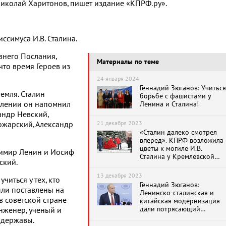
иколай Харитонов, пишет издание «КПРФ.ру».
ссимуса И.В. Сталина.
внего Послания,
Материалы по теме
 что время Героев из
24 января 2024
Геннадий Зюганов: Учиться
емля. Сталин
борьбе с фашистами у
уплении он напомнил
Ленина и Сталина!
андр Невский,
21 декабря 2023
ожарский, Александр
«Сталин далеко смотрел
вперед». КПРФ возложила
цветы к могиле И.В.
димир Ленин и Иосиф
Сталина у Кремлевской
ский.
стены
13 декабря 2023
читься у тех, кто
Геннадий Зюганов:
ыли поставлены на
Ленинско-сталинская и
в советской стране
китайская модернизация
дали потрясающий
инженер, ученый и
эффект. Учитесь у них!
 державы.