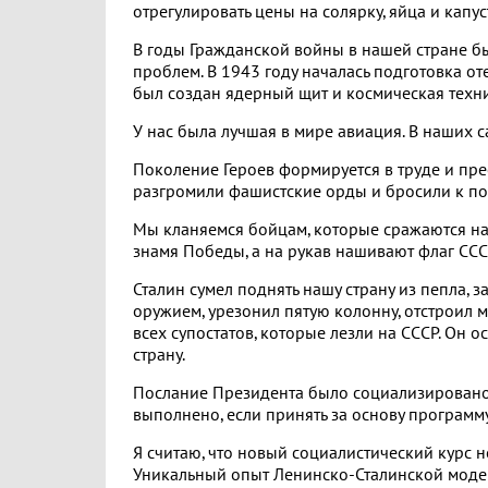
отрегулировать цены на солярку, яйца и капуст
В годы Гражданской войны в нашей стране бы
проблем. В 1943 году началась подготовка о
был создан ядерный щит и космическая техни
У нас была лучшая в мире авиация. В наших 
Поколение Героев формируется в труде и прео
разгромили фашистские орды и бросили к п
Мы кланяемся бойцам, которые сражаются на 
знамя Победы, а на рукав нашивают флаг ССС
Сталин сумел поднять нашу страну из пепла,
оружием, урезонил пятую колонну, отстроил 
всех супостатов, которые лезли на СССР. Он
страну.
Послание Президента было социализировано,
выполнено, если принять за основу программ
Я считаю, что новый социалистический курс н
Уникальный опыт Ленинско-Сталинской модерн