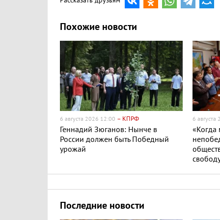
Рассказать друзьям
Похожие новости
– КПРФ
6 августа 2026 12:00
6 августа
Геннадий Зюганов: Нынче в
«Когда
России должен быть Победный
непобе
урожай
обществ
свобод
Последние новости