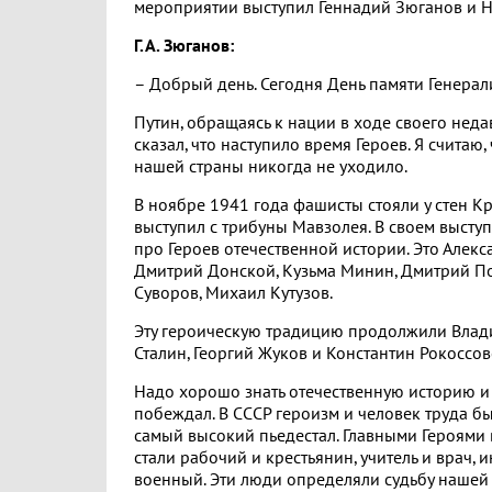
мероприятии выступил Геннадий Зюганов и Н
Г.А. Зюганов:
– Добрый день. Сегодня День памяти Генерали
Путин, обращаясь к нации в ходе своего неда
сказал, что наступило время Героев. Я считаю,
нашей страны никогда не уходило.
В ноябре 1941 года фашисты стояли у стен Кр
выступил с трибуны Мавзолея. В своем выст
про Героев отечественной истории. Это Алекс
Дмитрий Донской, Кузьма Минин, Дмитрий П
Суворов, Михаил Кутузов.
Эту героическую традицию продолжили Вла
Сталин, Георгий Жуков и Константин Рокоссов
Надо хорошо знать отечественную историю и у
побеждал. В СССР героизм и человек труда б
самый высокий пьедестал. Главными Героями 
стали рабочий и крестьянин, учитель и врач, 
военный. Эти люди определяли судьбу нашей