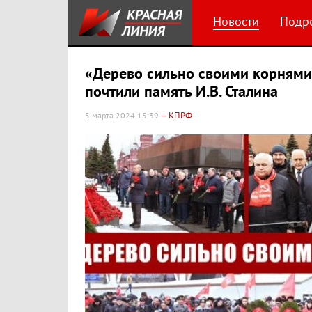
Новости
Подр
«Дерево сильно своими корнями
почтили память И.В. Сталина
– КПРФ
5 марта 2024 15:39