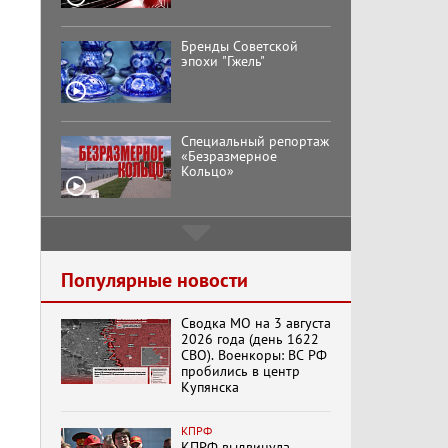
Бренды Советской
эпохи "Гжель"
Специальный репортаж
«Безразмерное
Кольцо»
К ГРАЖДАНАМ
РОССИИ! Обращение
Г.А. Зюганова,
Популярные новости
Председателя ЦК
КПРФ Руководителя
фракции КПРФ в
Сводка МО на 3 августа
Государственной Думе
Документальный
2026 года (день 1622
РФ (28.07.2026)
фильм "Империализм и
СВО). Военкоры: ВС РФ
террор"
пробились в центр
Купянска
Менять курс! В.Боглаев,
КПРФ
И.Буданов, А.Лежава,
КПРФ выдвинула