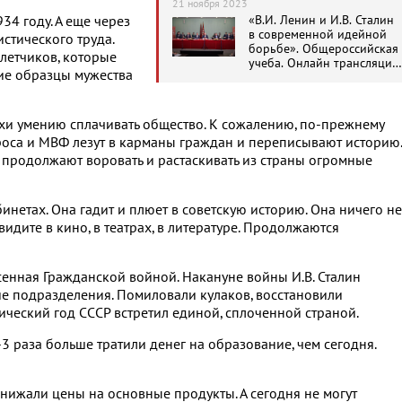
21 ноября 2023
«В.И. Ленин и И.В. Сталин
34 году. А еще через
в современной идейной
стического труда.
борьбе». Общероссийская
летчиков, которые
учеба. Онлайн трансляция
ие образцы мужества
КПРФ
охи умению сплачивать общество. К сожалению, по-прежнему
роса и МВФ лезут в карманы граждан и переписывают историю.
 продолжают воровать и растаскивать из страны огромные
инетах. Она гадит и плюет в советскую историю. Она ничего не
видите в кино, в театрах, в литературе. Продолжаются
сенная Гражданской войной. Накануне войны И.В. Сталин
ие подразделения. Помиловали кулаков, восстановили
ический год СССР встретил единой, сплоченной страной.
3 раза больше тратили денег на образование, чем сегодня.
 снижали цены на основные продукты. А сегодня не могут