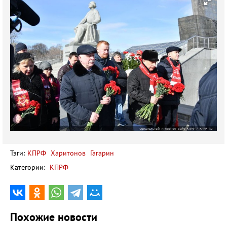
Тэги:
КПРФ
Харитонов
Гагарин
Категории:
КПРФ
Похожие новости