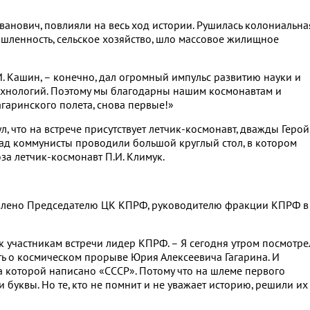
ванович, повлияли на весь ход истории. Рушилась колониальна
ышленность, сельское хозяйство, шло массовое жилищное
. Кашин, – конечно, дал огромный импульс развитию науки и
ехнологий. Поэтому мы благодарны нашим космонавтам и
агаринского полета, снова первые!»
 что на встрече присутствует летчик-космонавт, дважды Герой
азад коммунисты проводили большой круглый стол, в котором
за летчик-космонавт П.И. Климук.
авлено Председателю ЦК КПРФ, руководителю фракции КПРФ в
к участникам встречи лидер КПРФ. – Я сегодня утром посмотре
ить о космическом прорыве Юрия Алексеевича Гагарина. И
 которой написано «СССР». Потому что на шлеме первого
буквы. Но те, кто не помнит и не уважает историю, решили их