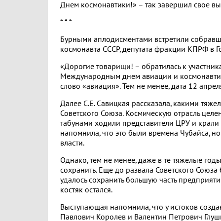
Днем космонавтики!» – так завершил свое в
* * *
Бурными аплодисментами встретили собравши
космонавта СССР, депутата фракции КПРФ в 
«Дорогие товарищи! – обратилась к участника
Международным днем авиации и космонавтики
слово «авиация». Тем не менее, дата 12 апре
Далее С.Е. Савицкая рассказала, какими тяж
Советского Союза. Космическую отрасль цел
табунами ходили представители ЦРУ и крали 
напомнила, что это были времена Чубайса, н
власти.
Однако, тем не менее, даже в те тяжелые год
сохранить. Еще до развала Советского Союза 
удалось сохранить большую часть предприят
костяк остался.
Выступающая напомнила, что у истоков созда
Павлович Королев и Валентин Петрович Глушко