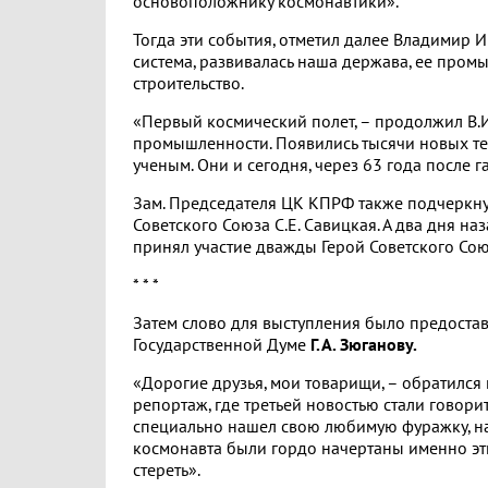
основоположнику космонавтики».
Тогда эти события, отметил далее Владимир И
система, развивалась наша держава, ее пром
строительство.
«Первый космический полет, – продолжил В.И
промышленности. Появились тысячи новых т
ученым. Они и сегодня, через 63 года после г
Зам. Председателя ЦК КПРФ также подчеркнул,
Советского Союза С.Е. Савицкая. А два дня н
принял участие дважды Герой Советского Сою
* * *
Затем слово для выступления было предост
Государственной Думе
Г.А. Зюганову.
«Дорогие друзья, мои товарищи, – обратился 
репортаж, где третьей новостью стали говор
специально нашел свою любимую фуражку, на
космонавта были гордо начертаны именно эти 
стереть».