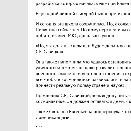
разработка которых началась еще при Вален
Еще одной видной фигурой был теоретик ко
И сегодня эта школа сохранилась. Но, к сожа
Пилюгина сейчас нет. Поэтому перспективы 
орбите, взамен МКС, довольно туманны.
«Но, мы должны сделать, и будем делать все 
С.Е. Савицкая.
Она также напомнила, что удалось остановить
уничтожена. «Но мы не дали развалить военн
военного самолето- и вертолетостроения сохр
все, чтобы в космонавтике развивались те на
принести реальную пользу стране и науке».
По мнению С.Е. Савицкой, нельзя допустить,
космонавтике. Он должен оставаться днем, к
Также Светлана Евгеньевна подчеркнула, чт
с американцами.
* * *