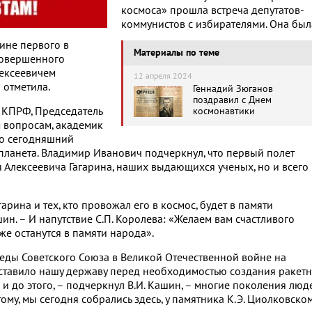
космоса» прошла встреча депутатов-
коммунистов с избирателями. Она был
ине первого в
Материалы по теме
совершенного
ексеевичем
12 апреля 2024
 отметила.
Геннадий Зюганов
поздравил с Днем
 КПРФ, Председатель
космонавтики
 вопросам, академик
то сегодняшний
 планета. Владимир Иванович подчеркнул, что первый полет
я Алексеевича Гагарина, наших выдающихся ученых, но и всего
арина и тех, кто провожал его в космос, будет в памяти
шин. – И напутствие С.П. Королева: «Желаем вам счастливого
оже останутся в памяти народа».
еды Советского Союза в Великой Отечественной войне на
оставило нашу державу перед необходимостью создания ракетн
 и до этого, – подчеркнул В.И. Кашин, – многие поколения люд
тому, мы сегодня собрались здесь, у памятника К.Э. Циолковском