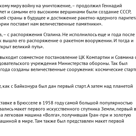
кому миру войну на уничтожение, – продолжил Геннадий
 лет и самыми его высокими вершинами были создание СССР,
ей страны в будущее и достижение ракетно-ядерного паритета
тории поставит нам величественные памятники».
ов, – с распоряжения Сталина. Не исполнилось еще и года после
к вышло его распоряжение о ракетном вооружении. И тогда и
крыт великий путь».
– выходит совместное постановление ЦК Компартии и Совмина 
едовательского учреждения Министерства обороны. Так был
 года созданы величественные сооружения: космические старт
т, как с Байконура был дан первый старт. А затем над планетой
тавке в Брюсселе в 1958 году самой большой популярностью
вались макет первого искусственного спутника Земли, первый 
а легковая машина «Волга», получившая Гран-при и золотую
машиной в мире. Там также был представлен макет первой