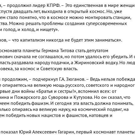
я, – продолжил лидер КПРФ. – Это единственная в мире женщ
пустя двадцать лет, выходила в открытый космос. Но, уже
сем стало понятно, что в космосе можно монтировать станции,
рства. Можно решать проблемы создания суперсовременных
 голод, и холод, и нищету».
нов, – что капитализм никогда не будет этим заниматься».
космонавта планеты Германа Титова стать депутатом
ович сначала не соглашался, но потом удалось его убедить. И 
ласть раздавала народу подачки, а Жириновский водку. Но лю
века, за космос и Советскую власть.
и продолжим, – подчеркнул Г.А. Зюганов. – Ведь нельзя побежда
е опираетесь на великую мощь русского, советского и народно
ервые дни войны «Братья и сестры!», вспомнил всех: от
ина и Пожарского до Суворова и Кутузова. Но он сказал, что
ем победить фашизм. И сегодня эта власть должна понимать,
лько опираясь на великую науку, на космический подвиг, на
ем победить новых нацистов и фашистов, натовцев и
 показал Юрий Алексеевич Гагарин, первый космонавт планеты.