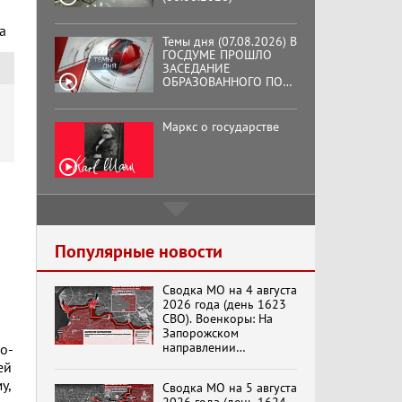
а
Темы дня (07.08.2026) В
ГОСДУМЕ ПРОШЛО
ЗАСЕДАНИЕ
ОБРАЗОВАННОГО ПО
ИНИЦИАТИВЕ КПРФ
ОБЩЕСТВЕННОГО
КОМИТЕТА ЗА
Маркс о государстве
ОСВОБОЖДЕНИЕ
ПРЕЗИДЕНТА
ВЕНЕСУЭЛЫ
НИКОЛАСА МАДУРО.
Подмосковный
кооператор
Популярные новости
Сводка МО на 4 августа
Хук слева: «Что и
2026 года (день 1623
требовалось доказать!»
СВО). Военкоры: На
(07.08.2026)
Запорожском
направлении
о-
продолжаются
ей
столкновения в районе
Бренды Советской
у,
Сводка МО на 5 августа
Степногорска
эпохи "Гжель"