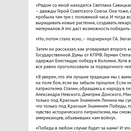
«Рядом со мной находится Светлана Савицка
– дважды Герой Советского Союза. Она тоже, с
пробыла там три с половиной часа. И тогда в
выращивать новые растения, создавать лека
материалов. А это даст возможность победить и
«Но, потом стало ясно, – подчеркнул Г.А. Зюга
Затем он рассказал, как уговаривал второго 
Государственной Думы от КПРФ. Герман Степан
одержал блестящую победу в Коломне. Хотя в
все равно проголосовали за порядочного чело
«Я уверен, что эти лучшие традиции мы с вам
на поле боя, если вы забыли прошлое. Если н
патриотизма. Сталин, обращаясь к народу в п
Александра Невского, Дмитрия Донского, Мин
только под Красным Знаменем Ленина мы суме
что только под Красным Знаменем Победы, то
чувство исторического патриотизма, мы смож
американцев, объявивших нам войну».
«Победа в любом случае будет за нами! И это