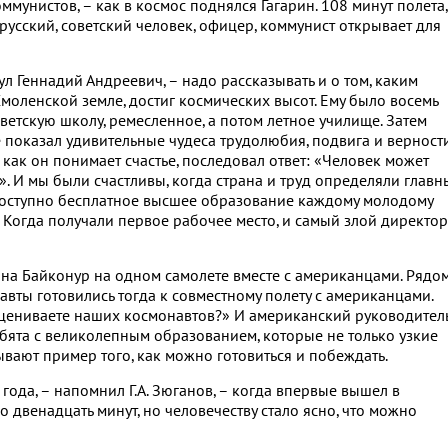
ммунистов, – как в космос поднялся Гагарин. 108 минут полета,
 русский, советский человек, офицер, коммунист открывает для
ул Геннадий Андреевич, – надо рассказывать и о том, каким
оленской земле, достиг космических высот. Ему было восемь
оветскую школу, ремесленное, а потом летное училище. Затем
е показал удивительные чудеса трудолюбия, подвига и верност
 как он понимает счастье, последовал ответ: «Человек может
й». И мы были счастливы, когда страна и труд определяли глав
 доступно бесплатное высшее образование каждому молодому
. Когда получали первое рабочее место, и самый злой директор
ел на Байконур на одном самолете вместе с американцами. Рядом
авты готовились тогда к совместному полету с американцами.
оцениваете наших космонавтов?» И американский руководител
ребята с великолепным образованием, которые не только узкие
ывают пример того, как можно готовиться и побеждать.
года, – напомнил Г.А. Зюганов, – когда впервые вышел в
 двенадцать минут, но человечеству стало ясно, что можно