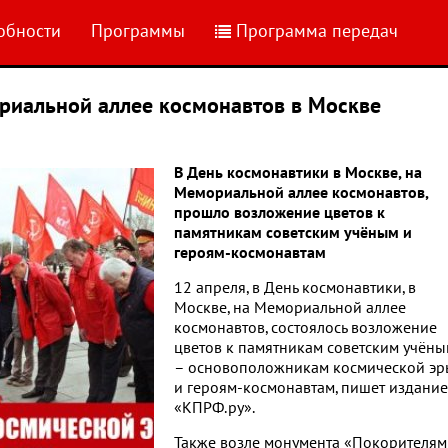
обности
Программы
Программа передач
иальной аллее космонавтов в Москве
В День космонавтики в Москве, на
Мемориальной аллее космонавтов,
прошло возложение цветов к
памятникам советским учёным и
героям-космонавтам
12 апреля, в День космонавтики, в
Москве, на Мемориальной аллее
космонавтов, состоялось возложение
цветов к памятникам советским учён
– основоположникам космической эр
и героям-космонавтам, пишет издание
«КПРФ.ру».
Также возле монумента «Покорителям