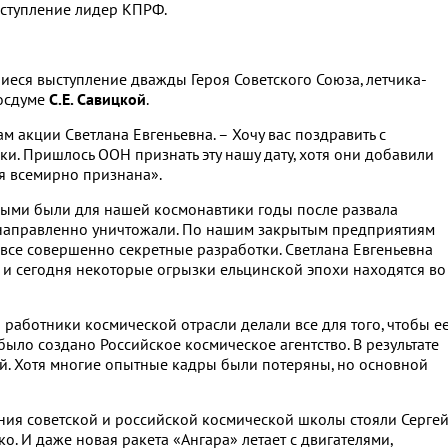
ыступление лидер КПРФ.
еся выступление дважды Героя Советского Союза, летчика-
Госдуме
С.Е. Савицкой
.
м акции Светлана Евгеньевна. – Хочу вас поздравить с
. Пришлось ООН признать эту нашу дату, хотя они добавили
ля всемирно признана».
елыми были для нашей космонавтики годы после развала
енаправленно уничтожали. По нашим закрытым предприятиям
все совершенно секретные разработки. Светлана Евгеньевна
о и сегодня некоторые огрызки ельцинской эпохи находятся во
ы работники космической отрасли делали все для того, чтобы е
было создано Российское космическое агентство. В результате
ий. Хотя многие опытные кадры были потеряны, но основной
ния советской и российской космической школы стояли Серге
. И даже новая ракета «Ангара» летает с двигателями,