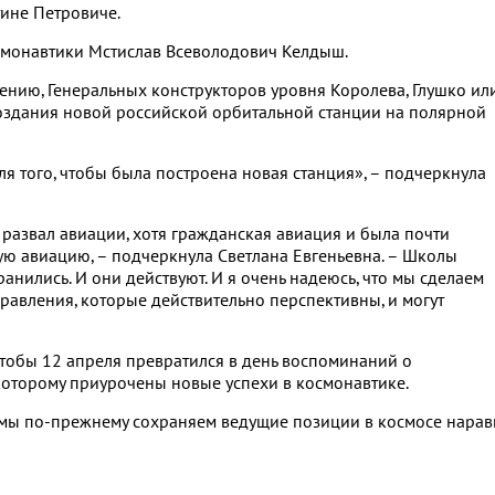
тине Петровиче.
смонавтики Мстислав Всеволодович Келдыш.
лению, Генеральных конструкторов уровня Королева, Глушко ил
создания новой российской орбитальной станции на полярной
для того, чтобы была построена новая станция», – подчеркнула
 развал авиации, хотя гражданская авиация и была почти
ую авиацию, – подчеркнула Светлана Евгеньевна. – Школы
анились. И они действуют. И я очень надеюсь, что мы сделаем
правления, которые действительно перспективны, и могут
 чтобы 12 апреля превратился в день воспоминаний о
 которому приурочены новые успехи в космонавтике.
о мы по-прежнему сохраняем ведущие позиции в космосе нарав