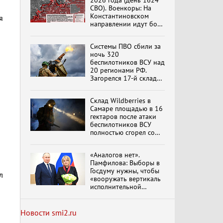
2026 года (день 1624
СВО). Военкоры: На
Константиновском
я
направлении идут бои
в Алексеево-Дружковке
Специальный репортаж
«Изменимся или
Системы ПВО сбили за
вымрем»
ночь 320
беспилотников ВСУ над
20 регионами РФ.
Загорелся 17-й склад
К ГРАЖДАНАМ
Wildberries. Сводка
РОССИИ! Обращение
ПВО на 4 августа 2026
Г.А. Зюганова,
Склад Wildberries в
года
обновлено
Председателя ЦК
Самаре площадью в 16
КПРФ Руководителя
гектаров после атаки
фракции КПРФ в
беспилотников ВСУ
Государственной Думе
Документальный
полностью сгорел со
РФ (28.07.2026)
фильм "Империализм и
всем товаром
террор"
«Аналогов нет».
Памфилова: Выборы в
Госдуму нужны, чтобы
л
Бить смелее!
«вооружать вертикаль
В.Баранец, В.Дандыкин,
исполнительной
А.Матвийчук, К.Сивков
власти»
(06.08.2026)
Новости smi2.ru