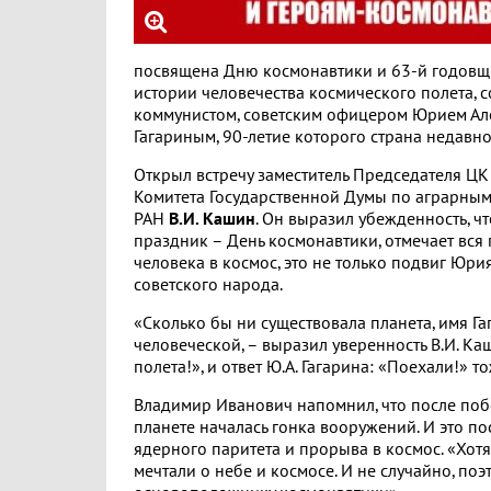
посвящена Дню космонавтики и 63-й годовщ
истории человечества космического полета, 
коммунистом, советским офицером Юрием Ал
Гагариным, 90-летие которого страна недавно
Открыл встречу заместитель Председателя ЦК
Комитета Государственной Думы по аграрным
РАН
В.И. Кашин
. Он выразил убежденность, ч
праздник – День космонавтики, отмечает вся
человека в космос, это не только подвиг Юри
советского народа.
«Сколько бы ни существовала планета, имя Гаг
человеческой, – выразил уверенность В.И. Ка
полета!», и ответ Ю.А. Гагарина: «Поехали!» т
Владимир Иванович напомнил, что после поб
планете началась гонка вооружений. И это п
ядерного паритета и прорыва в космос. «Хотя
мечтали о небе и космосе. И не случайно, поэ