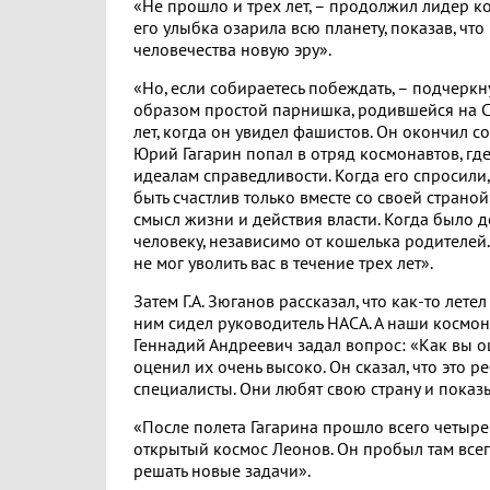
«Не прошло и трех лет, – продолжил лидер ко
его улыбка озарила всю планету, показав, что
человечества новую эру».
«Но, если собираетесь побеждать, – подчеркн
образом простой парнишка, родившейся на См
лет, когда он увидел фашистов. Он окончил с
Юрий Гагарин попал в отряд космонавтов, гд
идеалам справедливости. Когда его спросили,
быть счастлив только вместе со своей страно
смысл жизни и действия власти. Когда было
человеку, независимо от кошелька родителей
не мог уволить вас в течение трех лет».
Затем Г.А. Зюганов рассказал, что как-то лет
ним сидел руководитель НАСА. А наши космон
Геннадий Андреевич задал вопрос: «Как вы 
оценил их очень высоко. Он сказал, что это 
специалисты. Они любят свою страну и показ
«После полета Гагарина прошло всего четыре 
открытый космос Леонов. Он пробыл там всего
решать новые задачи».