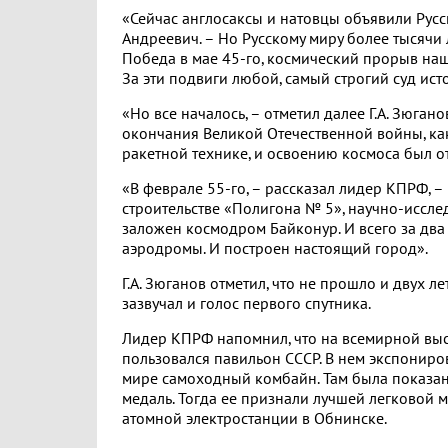
«Сейчас англосаксы и натовцы объявили Русс
Андреевич. – Но Русскому миру более тысячи
Победа в мае 45-го, космический прорыв наш
За эти подвиги любой, самый строгий суд ис
«Но все началось, – отметил далее Г.А. Зюган
окончания Великой Отечественной войны, ка
ракетной технике, и освоению космоса был от
«В феврале 55-го, – рассказал лидер КПРФ, 
строительстве «Полигона № 5», научно-иссл
заложен космодром Байконур. И всего за два
аэродромы. И построен настоящий город».
Г.А. Зюганов отметил, что не прошло и двух ле
зазвучал и голос первого спутника.
Лидер КПРФ напомнил, что на всемирной выс
пользовался павильон СССР. В нем экспониро
мире самоходный комбайн. Там была показан
медаль. Тогда ее признали лучшей легковой 
атомной электростанции в Обнинске.