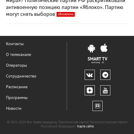
мира»? Политические партии РФ раскритиковали
антивоенную позицию партии «Яблоко». Партию
могут снять выборов
обновлено
Контакты
О телеканале
SMART TV
samsung LG
Операторы
Сотрудничество
Расписание
Программы
Новости
© 2011-2026 Все права защищены. Политическая партия "Коммунистическая партия
Российской Федерации".
Карта сайта