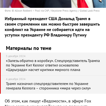
Фото: © Allison Robbert — Pool via CNP / Keystone Press Agency / Global Look Press
Избранный президент США Дональд Трамп в
своем стремлении как можно быстрее завершить
конфликт на Украине не собирается идти на
уступки президенту РФ Владимиру Путину
Материалы по теме
5 декабря 2024
«Залезь обратно в коробку». Спецпредставитель Трампа
по Украине Кит Келлог ответил основателю
«Царьграда» насчет критики мирного плана
4 декабря 2024
Трамп назначил спецпредставителем по Украине
генерала Келлога – сторонника «мира через силу»
Об этом, как пишут «Ведомости», в эфире Fox