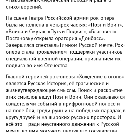
«Наковальня», «Афганский поход» и ряд его
стихотворений.
На сцене Театра Российской армии рок-опера
была исполнена в четырёх частях: «Поэт и Воин»,
«Война и Смута», «Путь и Подвиг», «Благовест».
Постановку открыла оратория «Донбасс».
Завершился спектакль Гимном Русской мечте. Рок-
опера стала проявлением поддержки участников
специальной военной операции, признанием их
подвига во имя Отечества.
Главной героиней рок-оперы «Хождение в огонь»
является Русская История, её трагические и
жизнеутверждающие смыслы. Поиск и раскрытие
этих смыслов ведут Поэт и Воин. Они оказываются
свидетелями событий в прифронтовой полосе и
на поле боя, среди руин и на победных парадах, в
кругу друзей и на широких русских просторах. И
всё это – ради неустанного движения к Русской
мечте, во имя могучего, цветущего государства,