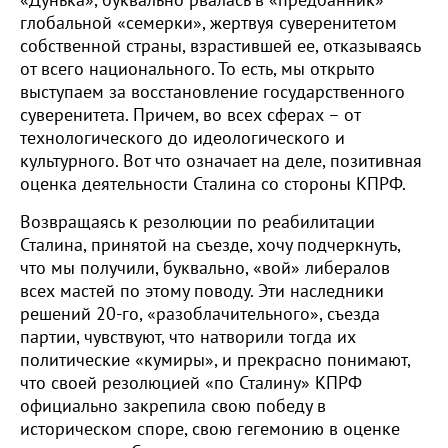
«Дунька», буквально рвалась в «предбанник»
глобальной «семерки», жертвуя суверенитетом
собственной страны, взрастившей ее, отказываясь
от всего национального. То есть, мы открыто
выступаем за восстановление государственного
суверенитета. Причем, во всех сферах – от
технологического до идеологического и
культурного. Вот что означает на деле, позитивная
оценка деятельности Сталина со стороны КПРФ.
Возвращаясь к резолюции по реабилитации
Сталина, принятой на съезде, хочу подчеркнуть,
что мы получили, буквально, «вой» либералов
всех мастей по этому поводу. Эти наследники
решений 20-го, «разоблачительного», съезда
партии, чувствуют, что натворили тогда их
политические «кумиры», и прекрасно понимают,
что своей резолюцией «по Сталину» КПРФ
официально закрепила свою победу в
историческом споре, свою гегемонию в оценке