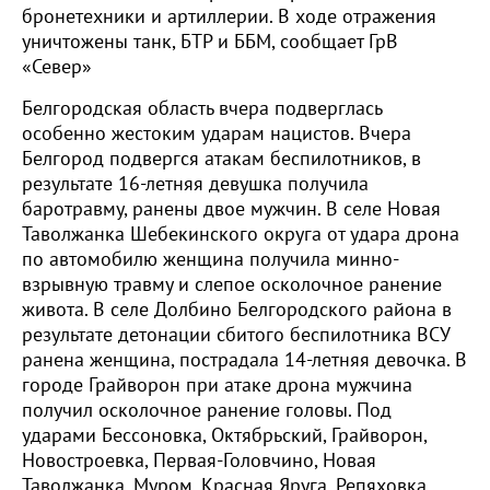
бронетехники и артиллерии. В ходе отражения
уничтожены танк, БТР и ББМ, сообщает ГрВ
«Север»
Белгородская область вчера подверглась
особенно жестоким ударам нацистов. Вчера
Белгород подвергся атакам беспилотников, в
результате 16-летняя девушка получила
баротравму, ранены двое мужчин. В селе Новая
Таволжанка Шебекинского округа от удара дрона
по автомобилю женщина получила минно-
взрывную травму и слепое осколочное ранение
живота. В селе Долбино Белгородского района в
результате детонации сбитого беспилотника ВСУ
ранена женщина, пострадала 14-летняя девочка. В
городе Грайворон при атаке дрона мужчина
получил осколочное ранение головы. Под
ударами Бессоновка, Октябрьский, Грайворон,
Новостроевка, Первая-Головчино, Новая
Таволжанка, Муром, Красная Яруга, Репяховка,