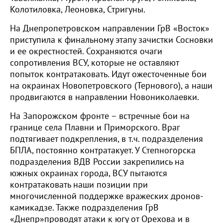
Колотиловка, Леоновка, Стригуны.
На Днепропетровском направлении ГрВ «Восток»
приступила к финальному этапу зачистки Сосновки
и ее окрестностей. Сохраняются очаги
сопротивления ВСУ, которые не оставляют
попыток контратаковать. Идут ожесточенные бои
на окраинах Новопетровского (Тернового), а наши
продвигаются в направлении Новониколаевки.
На Запорожском фронте – встречные бои на
границе села Плавни и Приморского. Враг
подтягивает подкрепления, в т.ч. подразделения
БПЛА, постоянно контратакует. У Степногорска
подразделения ВДВ России закрепились на
южных окраинах города, ВСУ пытаются
контратаковать наши позиции при
многочисленной поддержке вражеских дронов-
камикадзе. Также подразделения ГрВ
«Днепр»проводят атаки к югу от Орехова и в