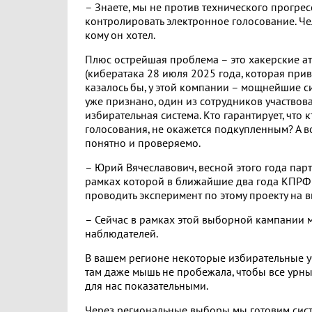
– Знаете, мы не против технического прогрес
контролировать электронное голосование. Чело
кому он хотел.
Плюс острейшая проблема – это хакерские ат
(кибератака 28 июля 2025 года, которая приве
казалось бы, у этой компании – мощнейшие си
уже признано, один из сотрудников участвовал
избирательная система. Кто гарантирует, что
голосования, не окажется подкупленным? А в
понятно и проверяемо.
– Юрий Вячеславович, весной этого года пар
рамках которой в ближайшие два года КПРФ 
проводить эксперимент по этому проекту на 
– Сейчас в рамках этой выборной кампании м
наблюдателей.
В вашем регионе некоторые избирательные у
там даже мышь не пробежала, чтобы все урны
для нас показательными.
Через региональные выборы мы готовим сист