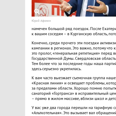
Юрий Афонин
намечен большой ряд поездок. После Екатер
к вашим соседям – в Курганскую область, пот
Конечно, среди прочего эти поездки активи
кампании в регионах. Это важно, потому что 
это пролог, «генеральная репетиция» перед 
Государственной Думы. Свердловская область 
Тем более что за последние годы наша парт
здесь серьезно укрепилась.
К вам часто выезжает съемочная группа наше
«Красная линия» и освещает проблемы, кото
за пределами области. Хорошо помню попытк
санаторий «Гортранса» в исправительный це
– прямо в жилом массиве, вблизи школ и детс
У вас уже два города перешли на тарифную с
«Альткотельная». Это вызывает вал обращений