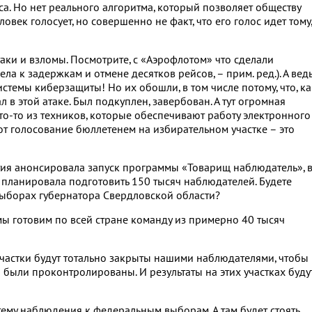
са. Но нет реального алгоритма, который позволяет обществу
век голосует, но совершенно не факт, что его голос идет тому,
аки и взломы. Посмотрите, с «Аэрофлотом» что сделали
ла к задержкам и отмене десятков рейсов, – прим. ред.). А ведь
стемы киберзащиты! Но их обошли, в том числе потому, что, ка
 в этой атаке. Был подкуплен, завербован. А тут огромная
 кто-то из техников, которые обеспечивают работу электронного
от голосование бюллетенем на избирательном участке – это
тия анонсировала запуск программы «Товарищ наблюдатель», 
планировала подготовить 150 тысяч наблюдателей. Будете
выборах губернатора Свердловской области?
ы готовим по всей стране команду из примерно 40 тысяч
частки будут тотально закрыты нашими наблюдателями, чтобы
 были проконтролированы. И результаты на этих участках буду
ему наблюдения к федеральным выборам. А там будет стоять