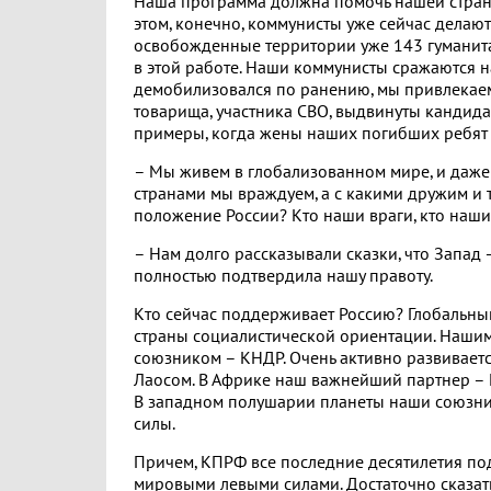
Наша программа должна помочь нашей стран
этом, конечно, коммунисты уже сейчас делают
освобожденные территории уже 143 гуманита
в этой работе. Наши коммунисты сражаются на 
демобилизовался по ранению, мы привлекаем 
товарища, участника СВО, выдвинуты кандида
примеры, когда жены наших погибших ребят т
– Мы живем в глобализованном мире, и даже 
странами мы враждуем, а с какими дружим и
положение России? Кто наши враги, кто наши
– Нам долго рассказывали сказки, что Запад –
полностью подтвердила нашу правоту.
Кто сейчас поддерживает Россию? Глобальный
страны социалистической ориентации. Наши
союзником – КНДР. Очень активно развивает
Лаосом. В Африке наш важнейший партнер – Ю
В западном полушарии планеты наши союзники 
силы.
Причем, КПРФ все последние десятилетия по
мировыми левыми силами. Достаточно сказать