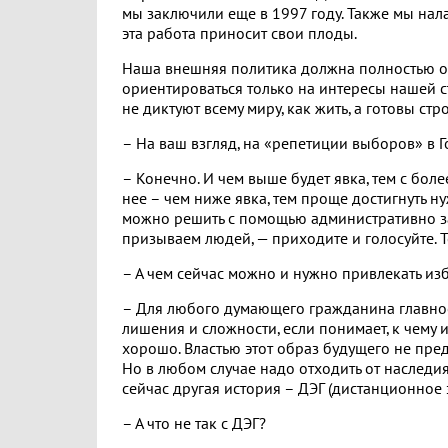
мы заключили еще в 1997 году. Также мы нал
эта работа приносит свои плоды.
Наша внешняя политика должна полностью о
ориентироваться только на интересы нашей 
не диктуют всему миру, как жить, а готовы ст
– На ваш взгляд, на «репетиции выборов» в 
– Конечно. И чем выше будет явка, тем с бол
нее – чем ниже явка, тем проще достигнуть н
можно решить с помощью административно за
призываем людей, — приходите и голосуйте. То
– А чем сейчас можно и нужно привлекать из
– Для любого думающего гражданина главное –
лишения и сложности, если понимает, к чему ид
хорошо. Властью этот образ будущего не пре
Но в любом случае надо отходить от наследия 
сейчас другая история – ДЭГ (дистанционное
– А что не так с ДЭГ?