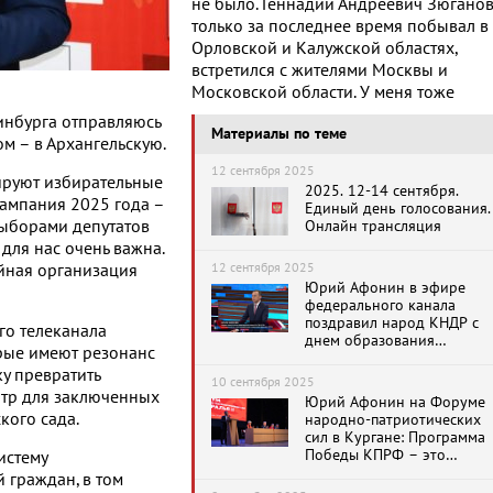
не было. Геннадий Андреевич Зюгано
только за последнее время побывал в
Орловской и Калужской областях,
встретился с жителями Москвы и
Московской области. У меня тоже
инбурга отправляюсь
Материалы по теме
ом – в Архангельскую.
12 сентября 2025
зируют избирательные
2025. 12-14 сентября.
кампания 2025 года –
Единый день голосования.
выборами депутатов
Онлайн трансляция
для нас очень важна.
12 сентября 2025
ийная организация
Юрий Афонин в эфире
федерального канала
поздравил народ КНДР с
го телеканала
днем образования
рые имеют резонанс
республики
у превратить
10 сентября 2025
нтр для заключенных
Юрий Афонин на Форуме
кого сада.
народно-патриотических
сил в Кургане: Программа
Победы КПРФ – это
истему
программа будущего
 граждан, в том
России, отражающая