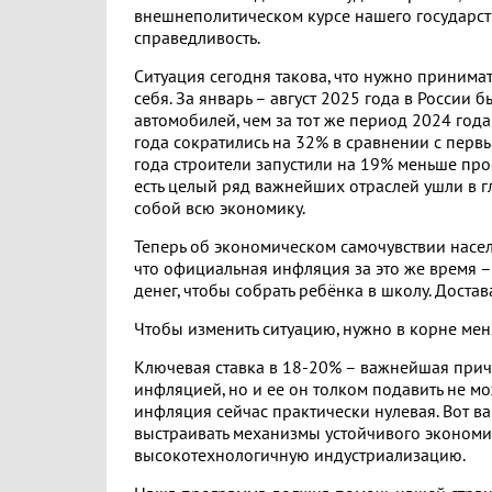
внешнеполитическом курсе нашего государств
справедливость.
Ситуация сегодня такова, что нужно принима
себя. За январь – август 2025 года в Росси
автомобилей, чем за тот же период 2024 год
года сократились на 32% в сравнении с перв
года строители запустили на 19% меньше проек
есть целый ряд важнейших отраслей ушли в гл
собой всю экономику.
Теперь об экономическом самочувствии насе
что официальная инфляция за это же время – 
денег, чтобы собрать ребёнка в школу. Достав
Чтобы изменить ситуацию, нужно в корне мен
Ключевая ставка в 18-20% – важнейшая прич
инфляцией, но и ее он толком подавить не мо
инфляция сейчас практически нулевая. Вот в
выстраивать механизмы устойчивого экономич
высокотехнологичную индустриализацию.