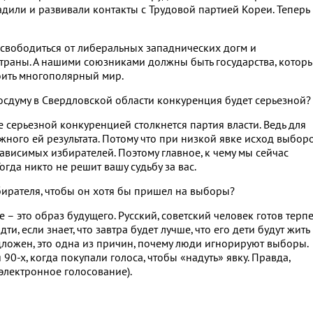
адили и развивали контакты с Трудовой партией Кореи. Теперь
свободиться от либеральных западнических догм и
страны. А нашими союзниками должны быть государства, котор
роить многополярный мир.
Госдуму в Свердловской области конкуренция будет серьезной?
ее серьезной конкуренцией столкнется партия власти. Ведь для
ужного ей результата. Потому что при низкой явке исход выбор
висимых избирателей. Поэтому главное, к чему мы сейчас
гда никто не решит вашу судьбу за вас.
бирателя, чтобы он хотя бы пришел на выборы?
 это образ будущего. Русский, советский человек готов терпе
ти, если знает, что завтра будет лучше, что его дети будут жить
дложен, это одна из причин, почему люди игнорируют выборы.
90-х, когда покупали голоса, чтобы «надуть» явку. Правда,
 электронное голосование).