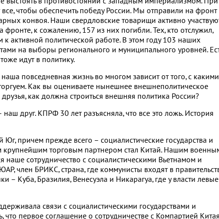
е выстоять в противостоянии с западным империализмом. При
 все, чтобы обеспечить победу России. Мы отправили на фронт
рных конвоя. Наши свердловские товарищи активно участвую
фронте, к сожалению, 157 из них погибли. Тех, кто отслужил,
к активной политической работе. В этом году 103 наших
тами на выборы регионального и муниципального уровней. Ес
оже идут в политику.
наша повседневная жизнь во многом зависит от того, с какими
 торгуем. Как вы оцениваете нынешнее внешнеполитическое
 друзья, как должна строиться внешняя политика России?
 наш друг. КПРФ 30 лет разъясняла, что все это ложь. История
 Юг, причем прежде всего – социалистические государства и
м крупнейшим торговым партнером стал Китай. Нашим военны
ся наше сотрудничество с социалистическими Вьетнамом и
АР, член БРИКС, страна, где коммунисты входят в правительств
– Куба, Бразилия, Венесуэла и Никарагуа, где у власти левые
ддерживала связи с социалистическими государствами и
, что первое соглашение о сотрудничестве с Компартией Кита