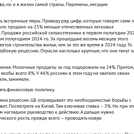
а, но и в жизни самой страны. Перемены, несущие
ть экстренные меры. Приведу ряд цифр, которые говорят сами з
и было продано на 25% меньше отечественных легковых
а. Продажи российской сельхозтехники в первом полугодии 20
ым полугодием 2024-го. За прошедшие восемь месяцев этого
тов строительства жилья, чем за это же время в 2024 году. То
убокую рецессию. Отрасли настолько крупные, что они тянут з
ления. Молочные продукты за год подорожали на 24%. Притом,
якобы всего 8%. У 46% россиян в этом году не хватало своих
али, занимали.
ять финансовую политику.
ина рецессии. ЦБ оправдывает это необходимостью борьбы с
жет. Посмотрите на Китай. Там ключевая ставка – 3%. Но при э
ам наглядное руководство к действию. А дальше нужно
еского роста, прежде всего – проводить новую