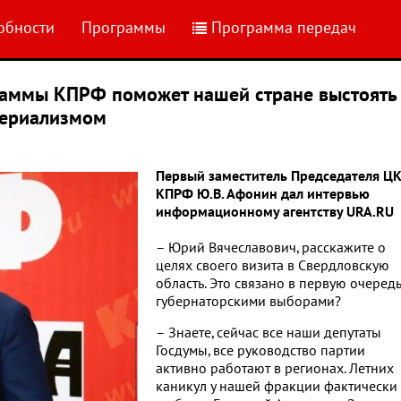
обности
Программы
Программа передач
аммы КПРФ поможет нашей стране выстоять
периализмом
Первый заместитель Председателя Ц
КПРФ Ю.В. Афонин дал интервью
информационному агентству URA.RU
– Юрий Вячеславович, расскажите о
целях своего визита в Свердловскую
область. Это связано в первую очередь
губернаторскими выборами?
– Знаете, сейчас все наши депутаты
Госдумы, все руководство партии
активно работают в регионах. Летних
каникул у нашей фракции фактически