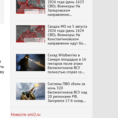
2026 года (день 1623
эпохи "Гжель"
СВО). Военкоры: На
Запорожском
направлении
продолжаются
столкновения в районе
Специальный репортаж
Сводка МО на 5 августа
Степногорска
«Изменимся или
2026 года (день 1624
вымрем»
СВО). Военкоры: На
Константиновском
направлении идут бои
в Алексеево-Дружковке
К ГРАЖДАНАМ
РОССИИ! Обращение
Склад Wildberries в
Г.А. Зюганова,
Самаре площадью в 16
в
Председателя ЦК
гектаров после атаки
КПРФ Руководителя
чь
беспилотников ВСУ
фракции КПРФ в
ву
полностью сгорел со
Государственной Думе
Документальный
всем товаром
РФ (28.07.2026)
фильм "Империализм и
террор"
Системы ПВО сбили за
ночь 320
беспилотников ВСУ над
20 регионами РФ.
Бить смелее!
Загорелся 17-й склад
В.Баранец, В.Дандыкин,
Wildberries. Сводка
А.Матвийчук, К.Сивков
ПВО на 4 августа 2026
(06.08.2026)
года
обновлено
Новости smi2.ru