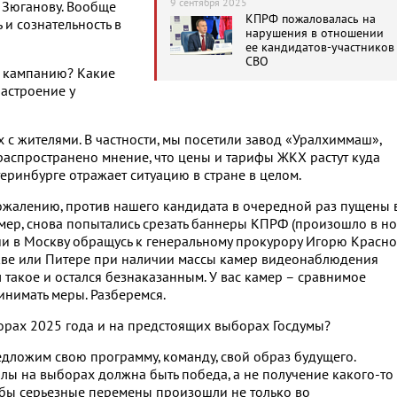
9 сентября 2025
 Зюганову. Вообще
интересы людей
КПРФ пожаловалась на
и сознательность в
нарушения в отношении
ее кандидатов-участников
СВО
ю кампанию? Какие
настроение у
х с жителями. В частности, мы посетили завод «Уралхиммаш»,
распространено мнение, что цены и тарифы ЖКХ растут куда
теринбурге отражает ситуацию в стране в целом.
 сожалению, против нашего кандидата в очередной раз пущены 
мер, снова попытались срезать баннеры КПРФ (произошло в но
нии в Москву обращусь к генеральному прокурору Игорю Красно
кве или Питере при наличии массы камер видеонаблюдения
 такое и остался безнаказанным. У вас камер – сравнимое
ринимать меры. Разберемся.
борах 2025 года и на предстоящих выборах Госдумы?
дложим свою программу, команду, свой образ будущего.
лы на выборах должна быть победа, а не получение какого-то
тобы серьезные перемены произошли не только во