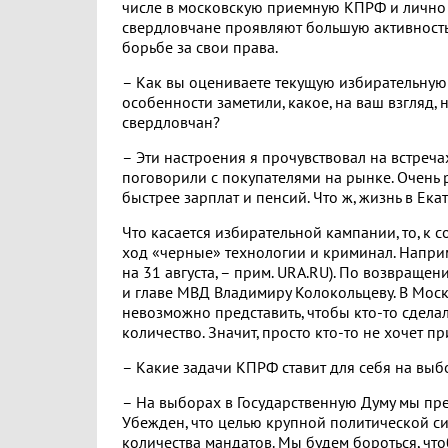
числе в московскую приемную КПРФ и лично
свердловчане проявляют большую активность 
борьбе за свои права.
– Как вы оцениваете текущую избирательну
особенности заметили, какое, на ваш взгляд, 
свердловчан?
– Эти настроения я прочувствовал на встреча
поговорили с покупателями на рынке. Очень 
быстрее зарплат и пенсий. Что ж, жизнь в Ека
Что касается избирательной кампании, то, к
ход «черные» технологии и криминал. Напри
на 31 августа, – прим. URA.RU). По возвраще
и главе МВД Владимиру Колокольцеву. В Мос
невозможно представить, чтобы кто-то сделал
количество. Значит, просто кто-то не хочет п
– Какие задачи КПРФ ставит для себя на вы
– На выборах в Государственную Думу мы пре
Убежден, что целью крупной политической си
количества мандатов. Мы будем бороться, ч