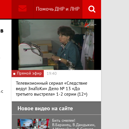
Помочь ДНР и ЛНР
Найти
 в
Специальный репортаж
«Изменимся или
вымрем»
К
К ГРАЖДАНАМ
РОССИИ! Обращение
Прямой эфир
19:40
Г.А. Зюганова,
Председателя ЦК
Телевизионный сериал «Следствие
КПРФ Руководителя
фракции КПРФ в
ведут ЗнаТоКи» Дело № 13 «До
 с
Государственной Думе
Документальный
третьего выстрела» 1-2 серии (12+)
РФ (28.07.2026)
фильм "Империализм и
террор"
Новое видео на сайте
Бить смелее!
В.Баранец, В.Дандыкин,