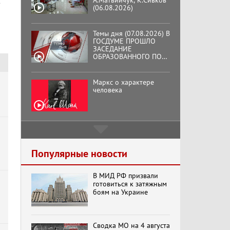
А.Матвийчук, К.Сивков
в
(06.08.2026)
Темы дня (07.08.2026) В
ГОСДУМЕ ПРОШЛО
ЗАСЕДАНИЕ
ОБРАЗОВАННОГО ПО
ИНИЦИАТИВЕ КПРФ
ОБЩЕСТВЕННОГО
КОМИТЕТА ЗА
Маркс о характере
ОСВОБОЖДЕНИЕ
человека
ПРЕЗИДЕНТА
ВЕНЕСУЭЛЫ
НИКОЛАСА МАДУРО.
Подмосковный
кооператор
Популярные новости
В МИД РФ призвали
Хук слева: «Что и
готовиться к затяжным
требовалось доказать!»
боям на Украине
(07.08.2026)
Сводка МО на 4 августа
Бренды Советской