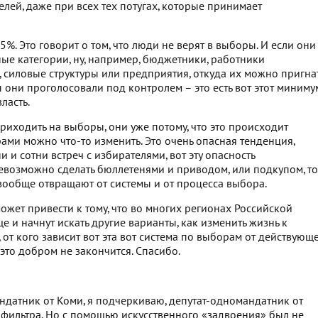
лей, даже при всех тех потугах, которые принимает
. Это говорит о том, что люди не верят в выборы. И если они
ные категории, ну, например, бюджетники, работники
 силовые структуры или предприятия, откуда их можно пригна
 они проголосовали под контролем – это есть вот этот миниму
ласть.
 приходить на выборы, они уже потому, что это происходит
орами можно что-то изменить. Это очень опасная тенденция,
и и сотни встреч с избирателями, вот эту опасность
 невозможно сделать бюллетенями и приводом, или подкупом, то
 вообще отвращают от системы и от процесса выбора.
может привести к тому, что во многих регионах Российской
 и начнут искать другие варианты, как изменить жизнь к
, от кого зависит вот эта вот система по выборам от действующ
и это добром не закончится. Спасибо.
ндатник от Коми, я подчеркиваю, депутат-одномандатник от
фильтра. Но с помощью искусственного «задвоения» был не