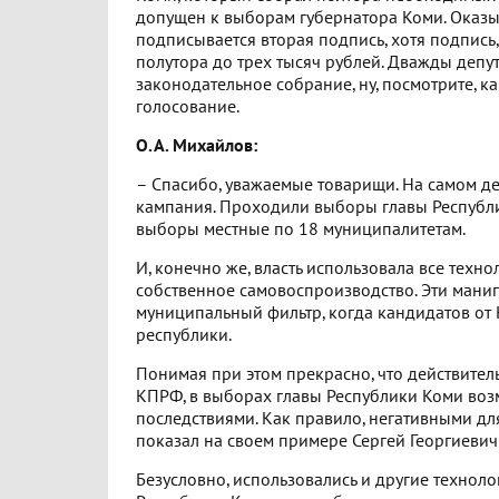
допущен к выборам губернатора Коми. Оказыв
подписывается вторая подпись, хотя подпись,
полутора до трех тысяч рублей. Дважды депу
законодательное собрание, ну, посмотрите, ка
голосование.
О.А. Михайлов:
– Спасибо, уважаемые товарищи. На самом д
кампания. Проходили выборы главы Республи
выборы местные по 18 муниципалитетам.
И, конечно же, власть использовала все техно
собственное самовоспроизводство. Эти мани
муниципальный фильтр, когда кандидатов от
республики.
Понимая при этом прекрасно, что действитель
КПРФ, в выборах главы Республики Коми воз
последствиями. Как правило, негативными для
показал на своем примере Сергей Георгиевич
Безусловно, использовались и другие технолог