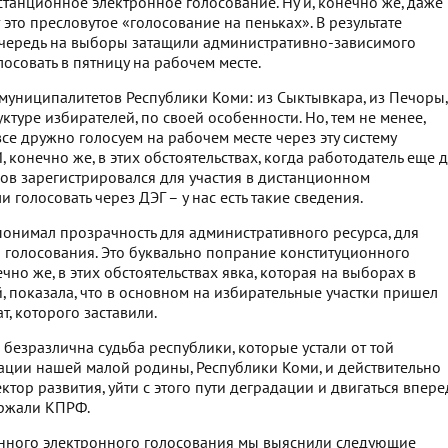
танционное электронное голосование. Ну и, конечно же, даже
т это пресловутое «голосование на пеньках». В результате
очередь на выборы затащили административно-зависимого
лосовать в пятницу на рабочем месте.
муниципалитетов Республики Коми: из Сыктывкара, из Печоры,
туре избирателей, по своей особенности. Но, тем не менее,
все дружно голосуем на рабочем месте через эту систему
 конечно же, в этих обстоятельствах, когда работодатель еще 
ков зарегистрировался для участия в дистанционном
 голосовать через ДЭГ – у нас есть такие сведения.
 понимал прозрачность для административного ресурса, для
 голосования. Это буквально попрание конституционного
чно же, в этих обстоятельствах явка, которая на выборах в
, показала, что в основном на избирательные участки пришел
, которого заставили.
не безразлична судьба республики, которые устали от той
ации нашей малой родины, Республики Коми, и действительно
ктор развития, уйти с этого пути деградации и двигаться впере
ержали КПРФ.
онного электронного голосования мы выяснили следующие