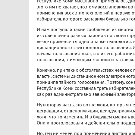
Республике Коми масштабно применялось дис
этого им не хватает, поэтому восстановили во
применения всех этих технологий в первую 
избирателя, которого заставили буквально го
И нам поступали такие сообщения из многих 
из совершенно разных районов по своей струк
везде применяется одна и та же технология: 
дистанционного электронного голосования. И,
начала голосования знал, кто из его работни
голосовании, этим людям звонили и заставляли
Конечно, при таких обстоятельствах человек
власти, системы дистанционном электронного
принципа тайного голосования. Поэтому, коне
Республике Коми составила треть избирателей
как раз административно зависимый электорат
Ну и вторая часть, это вот те люди, которым 
деградации, от депопуляции, деиндустриализ
хотят что-то изменить. И в будущем сменить ве
Они и проголосовали и действительно подд
Но, тем не менее, при применении дистанци