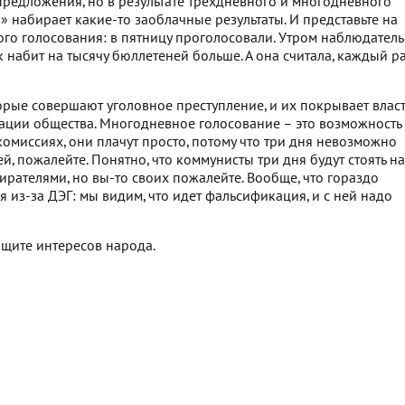
редложения, но в результате трехдневного и многодневного
» набирает какие-то заоблачные результаты. И представьте на
ого голосования: в пятницу проголосовали. Утром наблюдатель
к набит на тысячу бюллетеней больше. А она считала, каждый р
орые совершают уголовное преступление, и их покрывает власт
дации общества. Многодневное голосование – это возможность
комиссиях, они плачут просто, потому что три дня невозможно
ей, пожалейте. Понятно, что коммунисты три дня будут стоять на
бирателями, но вы-то своих пожалейте. Вообще, что гораздо
из-за ДЭГ: мы видим, что идет фальсификация, и с ней надо
ащите интересов народа.