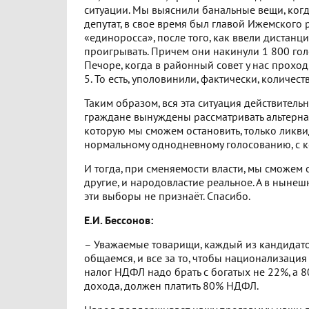
ситуации. Мы выяснили банальные вещи, когд
депутат, в свое время был главой Ижемского 
«единоросса», после того, как ввели дистанци
проигрывать. Причем они накинули 1 800 голо
Печоре, когда в районный совет у нас проходи
5. То есть, уполовинили, фактически, количест
Таким образом, вся эта ситуация действительн
граждане вынуждены рассматривать альтернат
которую мы сможем остановить, только ликв
нормальному однодневному голосованию, с 
И тогда, при сменяемости власти, мы сможем
другие, и народовластие реальное. А в ныне
эти выборы не признаёт. Спасибо.
Е.И. Бессонов:
– Уважаемые товарищи, каждый из кандидато
общаемся, и все за то, чтобы национализация
налог НДФЛ надо брать с богатых не 22%, а 8
дохода, должен платить 80% НДФЛ.