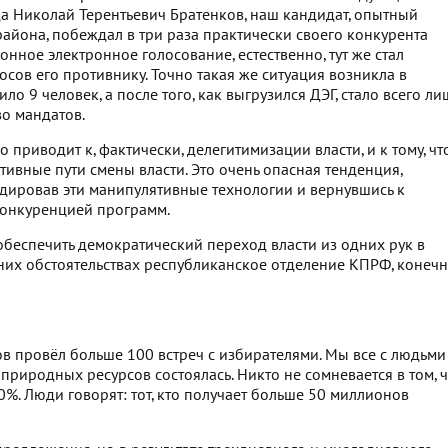
а Николай Терентьевич Братенков, наш кандидат, опытный
района, побеждал в три раза практически своего конкурента
онное электронное голосование, естественно, тут же стал
сов его противнику. Точно такая же ситуация возникла в
ло 9 человек, а после того, как выгрузился ДЭГ, стало всего ли
во мандатов.
о приводит к, фактически, делегитимизации власти, и к тому, чт
ивные пути смены власти. Это очень опасная тенденция,
идировав эти манипулятивные технологии и вернувшись к
конкуренцией программ.
 обеспечить демократический переход власти из одних рук в
шних обстоятельствах республиканское отделение КПРФ, конечн
в провёл больше 100 встреч с избирателями. Мы все с людьми
 природных ресурсов состоялась. Никто не сомневается в том, 
0%. Люди говорят: тот, кто получает больше 50 миллионов