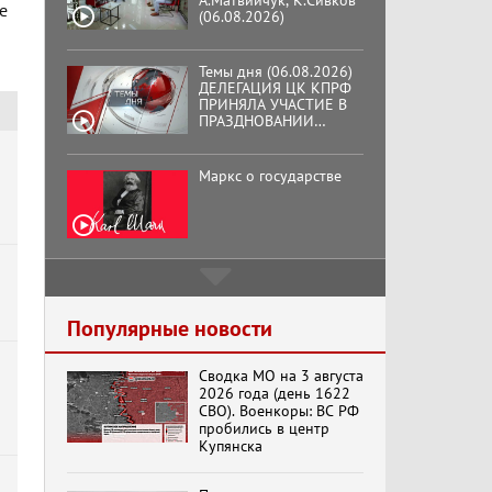
А.Матвийчук, К.Сивков
е
(06.08.2026)
Темы дня (06.08.2026)
ДЕЛЕГАЦИЯ ЦК КПРФ
ПРИНЯЛА УЧАСТИЕ В
ПРАЗДНОВАНИИ
ВОСЕМЬДЕСЯТ
ТРЕТЬЕЙ ГОДОВЩИНЫ
ОСВОБОЖДЕНИЯ ОРЛА
Маркс о государстве
ОТ НЕМЕЦКО-
ФАШИСТСКИХ
ЗАХВАТЧИКОВ.
Подмосковный
кооператор
Популярные новости
Сводка МО на 3 августа
Хук слева:
2026 года (день 1622
«Додоговаривались...»
СВО). Военкоры: ВС РФ
(11.06.2026)
пробились в центр
Купянска
Бренды Советской