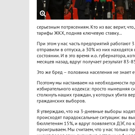
серьезным потрясениям. Кто из вас верит, чт
тарифы ЖКХ, подняв ключевую ставку...
При этом у нас часть предприятий работают 3
отправили в отпуска, а 30% из них находятс
состоянии. И в это время и.о. губернатора, к
месяцев назад, вдруг получает результат 83-8
Это же бред – половина населения не знает 
Поэтому мы настаиваем на необходимости п
избирательного кодекса: просто нынешняя с
столкнуть наших граждан, у которых убита вер
гражданских выборов.
Я утверждаю, что на 3-дневные выборы ходят
происходят парадоксальные ситуации: вы вы
бюллетеням 15%, и вдруг появляется ДЭГ, по
проигрываем. Мы считаем, что у нас только 