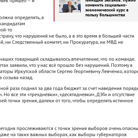
Геннадий Зюганов: Нужно
овек пришел – и
изменить социально-
экономический курс в
пользу большинства
олжна определять, а
 кандидатам
кой-то
рану, что нарушений не было, а в это время в большей части
, ни Следственный комитет, ни Прокуратура, ни МВД не
 у наших товарищей складывалось впечатление, что по команде.
ах заявили, что у нас всё прошло без нарушений. Поэтому я
аторы Иркутской области Сергею Георгиевичу Левченко, кото
 созыва назад.
иной раза поднял за два года бюджет за счет наведения порядк
. Но все эти «трехдневки», «десятидневки», ДЭГи и отсутствие
й точки зрения, далеки от того, чтобы определять истинное
о сегодня прослеживаются с точки зрения выборов очень опасн
 даже на таких важных выборах, как выборы губернаторов