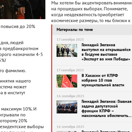
Мы хотели бы акцентировать внимани
на прошедших выборах. Понимаете,
когда неадекватность приобретает
космические размеры, то мы близки к
о, повысив до 20%
Материалы по теме
17 сентября 2025
 дня, людей
Геннадий Зюганов
я в предбанкротном
выступил на открывшейся
оторого назначили 4-5
в Госдуме выставке
«Экспорт во имя Победы»
5%!
его фамилию.
17 сентября 2025
В Хакасии от КПРФ
избрано 10 глав
ринятия нашего
муниципальной власти
истема может
а в институт
16 сентября 2025
Геннадий Зюганов: Главная
задача депутатской
 максимум 10%. И
фракции КПРФ –
игрывали по
максимально обеспечить
Победу наших бойцов
 которому 20%
президентские выборы
16 сентября 2025