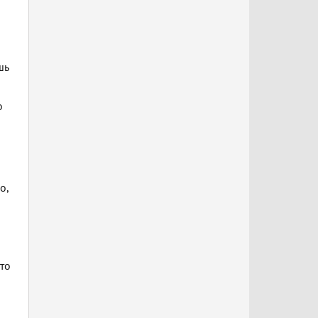
шь
о
о,
что