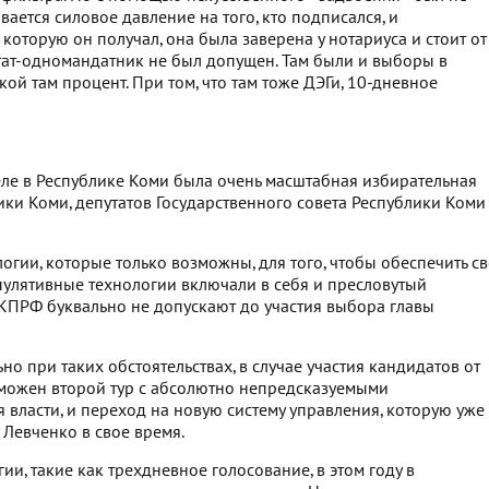
ается силовое давление на того, кто подписался, и
 которую он получал, она была заверена у нотариуса и стоит от
тат-одномандатник не был допущен. Там были и выборы в
кой там процент. При том, что там тоже ДЭГи, 10-дневное
еле в Республике Коми была очень масштабная избирательная
ки Коми, депутатов Государственного совета Республики Коми
логии, которые только возможны, для того, чтобы обеспечить с
пулятивные технологии включали в себя и пресловутый
 КПРФ буквально не допускают до участия выбора главы
но при таких обстоятельствах, в случае участия кандидатов от
можен второй тур с абсолютно непредсказуемыми
 власти, и переход на новую систему управления, которую уже
 Левченко в свое время.
ии, такие как трехдневное голосование, в этом году в