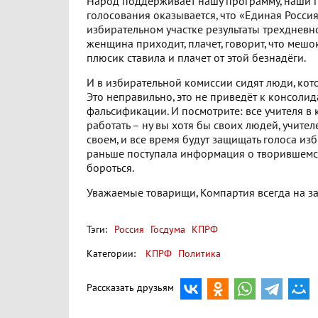
Народ поддерживает нашу программу, наши п
голосования оказывается, что «Единая Россия
избирательном участке результаты трехдневн
женщина приходит, плачет, говорит, что мешо
плюсик ставила и плачет от этой безнадёги.
И в избирательной комиссии сидят люди, кот
Это неправильно, это не приведёт к консоли
фальсификации. И посмотрите: все учителя в 
работать – ну вы хотя бы своих людей, учител
своем, и все время будут защищать голоса из
раньше поступала информация о творившемся 
бороться.
Уважаемые товарищи, Компартия всегда на з
Тэги:
Россия
Госдума
КПРФ
Категории:
КПРФ
Политика
Рассказать друзьям