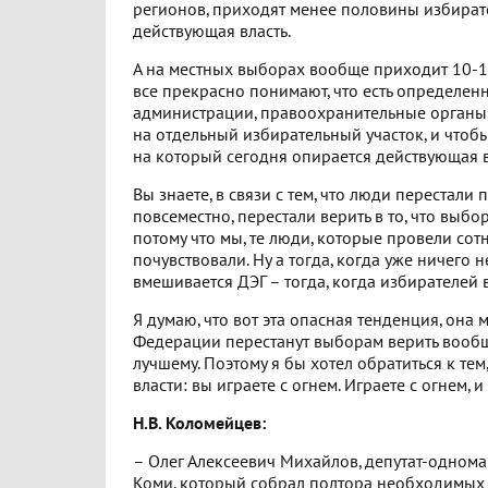
регионов, приходят менее половины избирате
действующая власть.
А на местных выборах вообще приходит 10-15%
все прекрасно понимают, что есть определен
администрации, правоохранительные органы,
на отдельный избирательный участок, и чтобы
на который сегодня опирается действующая в
Вы знаете, в связи с тем, что люди перестали
повсеместно, перестали верить в то, что выб
потому что мы, те люди, которые провели сотн
почувствовали. Ну а тогда, когда уже ничего
вмешивается ДЭГ – тогда, когда избирателей
Я думаю, что вот эта опасная тенденция, она 
Федерации перестанут выборам верить вообще
лучшему. Поэтому я бы хотел обратиться к тем
власти: вы играете с огнем. Играете с огнем, 
Н.В. Коломейцев:
– Олег Алексеевич Михайлов, депутат-однома
Коми, который собрал полтора необходимых 