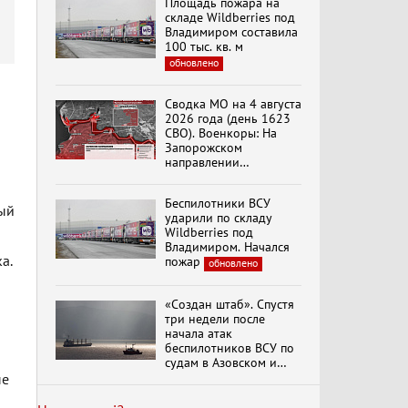
Площадь пожара на
эпохи "Гжель"
складе Wildberries под
Владимиром составила
100 тыс. кв. м
обновлено
Специальный репортаж
«Изменимся или
Сводка МО на 4 августа
вымрем»
2026 года (день 1623
СВО). Военкоры: На
Запорожском
направлении
К ГРАЖДАНАМ
продолжаются
РОССИИ! Обращение
столкновения в районе
Г.А. Зюганова,
Беспилотники ВСУ
Степногорска
рый
Председателя ЦК
ударили по складу
КПРФ Руководителя
Wildberries под
фракции КПРФ в
Владимиром. Начался
Государственной Думе
Документальный
а.
пожар
обновлено
РФ (28.07.2026)
фильм "Империализм и
террор"
«Создан штаб». Спустя
три недели после
начала атак
Бить смелее!
беспилотников ВСУ по
В.Баранец, В.Дандыкин,
судам в Азовском и
А.Матвийчук, К.Сивков
Черном морях
ые
(06.08.2026)
Минтранс рассказал о
мерах по защите