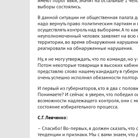
имеют порог явки, значит на остальные 1 чел
выборы состоялись.
В данной ситуации не общественная палата д
надо вернуть право политическим партиям и
осуществлять контроль над выборами. А то ка
неуполномоченный человек заявляет на всю ст
территории, во время обнаружения нарушений
реагировали на обнаруженные нарушения.
Ну, я не могу утверждать, что по команде, но
Потом некоторые товарищи в высоких кабинет
представлю слово нашему кандидату в губерн
очень успешно исполнял обязанности полтора
И первый из губернаторов, кто в два с полов
Понимаете? И сейчас я уверен, что победил он
возможности надлежащего контроля, они с мое
состояние избирательного процесса.
С.Г. Левченко:
– Спасибо! Во-первых, я должен сказать, чт
тенденции и признаки. Мы с вами знаем, что