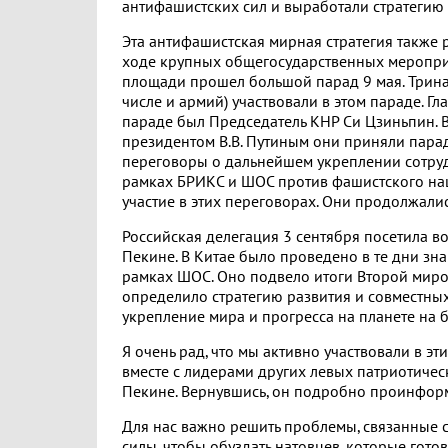
антифашистских сил и выработали стратегию
Эта антифашистская мирная стратегия также 
ходе крупных общегосударственных меропри
площади прошел большой парад 9 мая. Тринад
числе и армий) участвовали в этом параде. Гл
параде был Председатель КНР Си Цзиньпин. 
президентом В.В. Путиным они приняли пара
переговоры о дальнейшем укреплении сотруд
рамках БРИКС и ШОС против фашистского на
участие в этих переговорах. Они продолжалис
Российская делегация 3 сентября посетила в
Пекине. В Китае было проведено в те дни зн
рамках ШОС. Оно подвело итоги Второй мир
определило стратегию развития и совместных
укрепление мира и прогресса на планете на
Я очень рад, что мы активно участвовали в э
вместе с лидерами других левых патриотическ
Пекине. Вернувшись, он подробно проинформ
Для нас важно решить проблемы, связанные с
силы, чтобы обуздать натовцев, которые гот