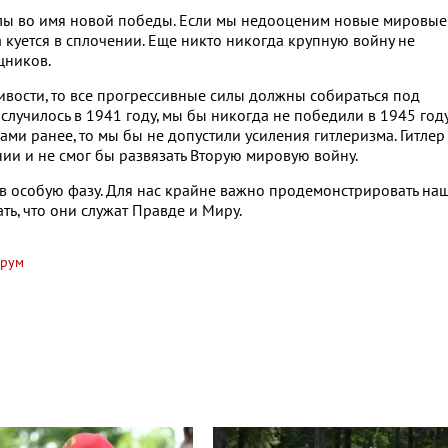
илы во имя новой победы. Если мы недооценим новые мировые
 куется в сплочении. Еще никто никогда крупную войну не
щников.
ливости, то все прогрессивные силы должны собираться под
случилось в 1941 году, мы бы никогда не победили в 1945 году
ами ранее, то мы бы не допустили усиления гитлеризма. Гитлер
нии и не смог бы развязать Вторую мировую войну.
 в особую фазу. Для нас крайне важно продемонстрировать на
ь, что они служат Правде и Миру.
орум