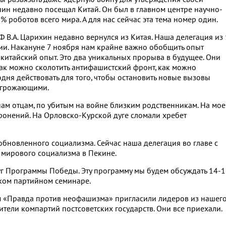
нин недавно посещал Китай. Он был в главном центре научно-
% роботов всего мира. А для нас сейчас эта тема номер один.
В.А. Царихин недавно вернулся из Китая. Наша делегация из
ии. Накануне 7 ноября нам крайне важно обобщить опыт
китайский опыт. Это два уникальных прорыва в будущее. Они
как можно сколотить антифашистский фронт, как можно
одня действовать для того, чтобы остановить новые вызовы
 угрожающими.
анам отцам, по убитым на войне близким родственникам. На мо
онений. На Орловско-Курской дуге сломали хребет
бновленного социализма. Сейчас наша делегация во главе с
 мирового социализма в Пекине.
г Программы Победы. Эту программу мы будем обсуждать 14-
ком партийном семинаре.
 «Правда против неофашизма» пригласили лидеров из нашег
ители компартий постсоветских государств. Они все приехали.