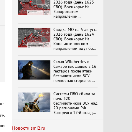
2026 года (день 1623
эпохи "Гжель"
СВО). Военкоры: На
Запорожском
направлении
продолжаются
столкновения в районе
Специальный репортаж
Сводка МО на 5 августа
Степногорска
«Изменимся или
2026 года (день 1624
вымрем»
СВО). Военкоры: На
Константиновском
направлении идут бои
в Алексеево-Дружковке
К ГРАЖДАНАМ
РОССИИ! Обращение
Склад Wildberries в
Г.А. Зюганова,
Самаре площадью в 16
Председателя ЦК
гектаров после атаки
КПРФ Руководителя
беспилотников ВСУ
фракции КПРФ в
полностью сгорел со
Государственной Думе
Документальный
всем товаром
РФ (28.07.2026)
фильм "Империализм и
террор"
Системы ПВО сбили за
ночь 320
беспилотников ВСУ над
ае
20 регионами РФ.
Бить смелее!
Загорелся 17-й склад
те.
В.Баранец, В.Дандыкин,
Wildberries. Сводка
А.Матвийчук, К.Сивков
ПВО на 4 августа 2026
(06.08.2026)
аши
года
обновлено
Новости smi2.ru