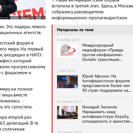
– Наша антифашистская борьба
вступила в третий этап. Здесь, в Москве
собрались руководители
информационно-пропагандистских
ан. Это лидеры левого
Материалы по теме
ационных агентств.
6 ноября 2025
истский форум в
Международный
сего мира. На первый
медиафорум «Правда
н, входящих в НАТО.
против неофашизма».
Онлайн трансляция
ифест, который
(06.11.2025)
ожили прогрессивному
3 мая 2025
у с фашизмом и
Юрий Афонин: На
Антифашистском форуме
представители более чем
 миру на полное
90 стран поддержали наш
 лишь вместе
позицию
сложилась
29 апреля 2025
 это супостата.
Геннадий Зюганов:
Наращивать нашу
антифашистскую борьбу,
ира второй раз
солидарность и единство
65 делегаций. В те
действий
и сплочения
28 апреля 2025