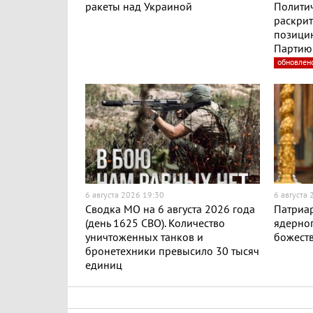
ракеты над Украиной
Полити
раскри
позицию
Партию 
обновлен
6 августа 2026 19:30
6 августа
Сводка МО на 6 августа 2026 года
Патриар
(день 1625 СВО). Количество
ядерног
уничтоженных танков и
божест
бронетехники превысило 30 тысяч
единиц