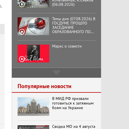
А.Матвийчук, К.Сивков
(06.08.2026)
,
Темы дня (07.08.2026) В
ГОСДУМЕ ПРОШЛО
ЗАСЕДАНИЕ
ОБРАЗОВАННОГО ПО
ИНИЦИАТИВЕ КПРФ
ОБЩЕСТВЕННОГО
КОМИТЕТА ЗА
Маркс о совести
ОСВОБОЖДЕНИЕ
ПРЕЗИДЕНТА
ВЕНЕСУЭЛЫ
НИКОЛАСА МАДУРО.
Подмосковный
кооператор
Популярные новости
у
В МИД РФ призвали
Хук слева: «Что и
готовиться к затяжным
требовалось доказать!»
боям на Украине
(07.08.2026)
Сводка МО на 4 августа
Бренды Советской