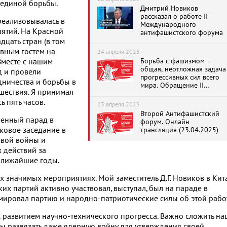
 единой борьбы.
Дмитрий Новиков
рассказал о работе II
реализовывалась в
Международного
ятий. На Красной
антифашистского форума
цать стран (в том
авным гостем на
24 апреля 2025
Борьба с фашизмом –
Вместе с нашим
общая, неотложная задача
д и провели
прогрессивных сил всего
ничества и борьбы в
мира. Обращение II
шествия. Я принимал
Международного
антифашистского форума
ь пять часов.
23 апреля 2025
Второй Антифашистский
оенный парад в
форум. Онлайн
аковое заседание в
трансляция (23.04.2025)
овой войны и
 действий за
 ближайшие годы.
тих значимых мероприятиях. Мой заместитель Д.Г. Новиков в Кит
их партий активно участвовал, выступал, был на параде в
ировал партию и народно-патриотические силы об этой рабо
 развитием научно-технического прогресса. Важно сложить н
овы развязать даже ядерную войну для утверждения своей