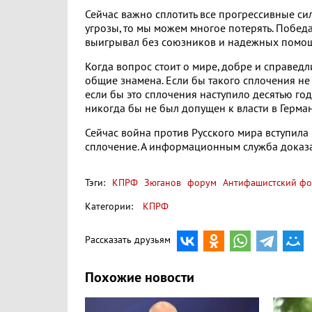
Сейчас важно сплотить все прогрессивные с
угрозы, то мы можем многое потерять. Победа
выигрывал без союзников и надежных помо
Когда вопрос стоит о мире, добре и справед
общие знамена. Если бы такого сплочения не 
если бы это сплочения наступило десятью год
никогда бы не был допущен к власти в Герма
Сейчас война против Русского мира вступила
сплочение. А информационным служба доказат
Тэги:
КПРФ
Зюганов
форум
Антифашистский ф
Категории:
КПРФ
Рассказать друзьям
Похожие новости