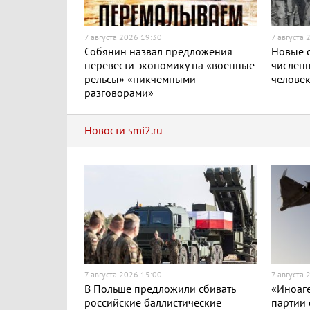
7 августа 2026 19:30
7 августа 
Собянин назвал предложения
Новые с
перевести экономику на «военные
численн
рельсы» «никчемными
челове
разговорами»
Новости smi2.ru
7 августа 2026 15:00
7 августа 
В Польше предложили сбивать
«Иноаге
российские баллистические
партии 