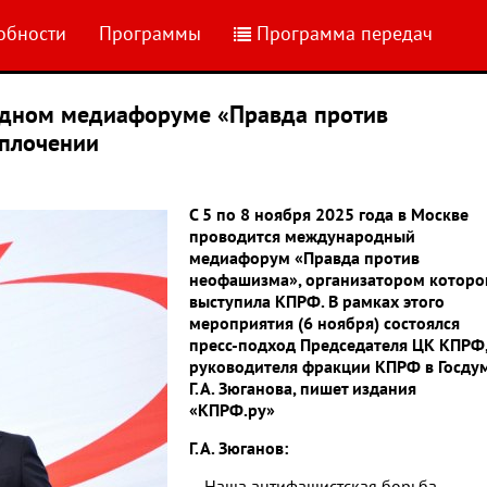
обности
Программы
Программа передач
одном медиафоруме «Правда против
сплочении
С 5 по 8 ноября 2025 года в Москве
проводится международный
медиафорум «Правда против
неофашизма», организатором которо
выступила КПРФ. В рамках этого
мероприятия (6 ноября) состоялся
пресс-подход Председателя ЦК КПРФ
руководителя фракции КПРФ в Госду
Г.А. Зюганова, пишет издания
«КПРФ.ру»
Г.А. Зюганов: