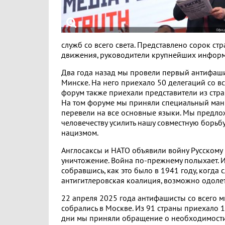
служб со всего света. Представлено сорок стр
движения, руководители крупнейших информ
Два года назад мы провели первый антифаш
Минске. На него приехало 50 делегаций со в
форум также приехали представители из стра
На том форуме мы приняли специальный ман
перевели на все основные языки. Мы предл
человечеству усилить нашу совместную борьб
нацизмом.
Англосаксы и НАТО объявили войну Русскому
уничтожение. Война по-прежнему полыхает. И
собравшись, как это было в 1941 году, когда 
антигитлеровская коалиция, возможно одолеть
22 апреля 2025 года антифашисты со всего м
собрались в Москве. Из 91 страны приехало 1
дни мы приняли обращение о необходимост