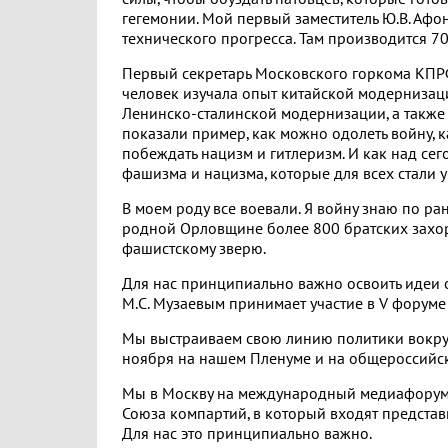
гегемонии. Мой первый заместитель Ю.В. Афо
технического прогресса. Там производится 70
Первый секретарь Московского горкома КПРФ 
человек изучала опыт китайской модернизац
Ленинско-сталинской модернизации, а также 
показали пример, как можно одолеть войну, 
побеждать нацизм и гитлеризм. И как над сег
фашизма и нацизма, которые для всех стали
В моем роду все воевали. Я войну знаю по р
родной Орловщине более 800 братских захор
фашистскому зверю.
Для нас принципиально важно освоить идеи о
М.С. Музаевым принимает участие в V форуме
Мы выстраиваем свою линию политики вокру
ноября на нашем Пленуме и на общероссийс
Мы в Москву на международный медиафорум
Союза компартий, в который входят представ
Для нас это принципиально важно.