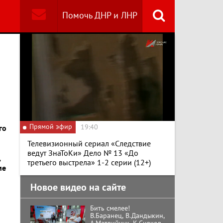
Помочь ДНР и ЛНР
Найти
Специальный репортаж
«Изменимся или
вымрем»
К ГРАЖДАНАМ
РОССИИ! Обращение
Прямой эфир
19:40
го
Г.А. Зюганова,
Председателя ЦК
Телевизионный сериал «Следствие
КПРФ Руководителя
фракции КПРФ в
ведут ЗнаТоКи» Дело № 13 «До
,
Государственной Думе
Документальный
третьего выстрела» 1-2 серии (12+)
РФ (28.07.2026)
ме
фильм "Империализм и
террор"
Новое видео на сайте
Бить смелее!
В.Баранец, В.Дандыкин,