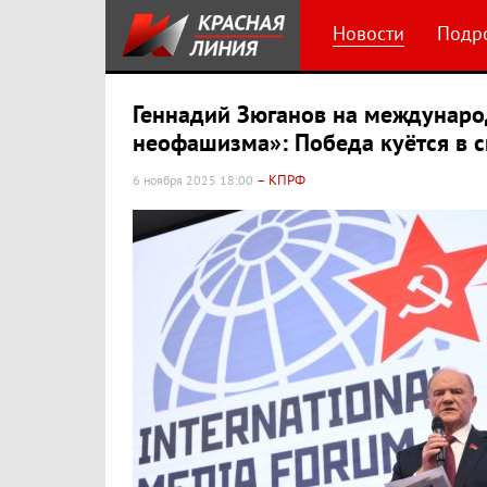
Новости
Подр
Геннадий Зюганов на междунар
неофашизма»: Победа куётся в 
– КПРФ
6 ноября 2025 18:00