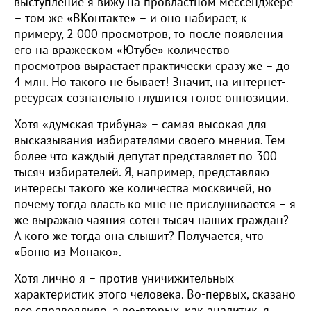
выступление я вижу на провластном мессенджере
– том же «ВКонтакте» – и оно набирает, к
примеру, 2 000 просмотров, то после появления
его на вражеском «Ютубе» количество
просмотров вырастает практически сразу же – до
4 млн. Но такого не бывает! Значит, на интернет-
ресурсах сознательно глушится голос оппозиции.
Хотя «думская трибуна» – самая высокая для
высказывания избирателями своего мнения. Тем
более что каждый депутат представляет по 300
тысяч избирателей. Я, например, представляю
интересы такого же количества москвичей, но
почему тогда власть ко мне не прислушивается – я
же выражаю чаяния сотен тысяч наших граждан?
А кого же тогда она слышит? Получается, что
«Боню из Монако».
Хотя лично я – против уничижительных
характеристик этого человека. Во-первых, сказано
все справедливо, а во-вторых, как аналитик, я