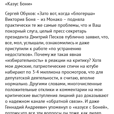
«Казус Бони»
Сергей Обухов: «Зато вот, когда «блогерша»
Виктория Боня – из Монако – подняла
практически те же самые проблемы, что и Ваш
покорный слуга, целый пресс-секретарь
президента Дмитрий Песков публично заявил, что,
все, мол, услышали, ознакомились и даже
приступили к работе «по устранению
недостатков». Почему же такая явная
«избирательность» в реакции на критику? Хотя
мои думские, патриотические спичи на ютубе
набирают по 3-4 миллиона просмотров, что для
депутатской деятельности, я считаю, вполне
нормально. Другими словами, многочисленные
положительные отклики и комментарии на мои
критические выступления лишний раз доказывают
о надежном канале «обратной связи». И даже
Геннадий Андреевич упомянул о «казусе с Боней»,
потому что все эти вопросы он тоже, как лидер