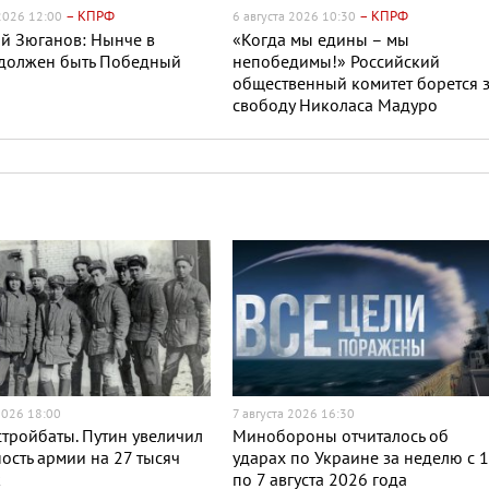
– КПРФ
– КПРФ
 2026 12:00
6 августа 2026 10:30
й Зюганов: Нынче в
«Когда мы едины – мы
 должен быть Победный
непобедимы!» Российский
общественный комитет борется 
свободу Николаса Мадуро
2026 18:00
7 августа 2026 16:30
тройбаты. Путин увеличил
Минобороны отчиталось об
ость армии на 27 тысяч
ударах по Украине за неделю с 
к
по 7 августа 2026 года