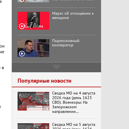
а
ИНИЦИАТИВЕ КПРФ
ОБЩЕСТВЕННОГО
КОМИТЕТА ЗА
Маркс об отношении к
ОСВОБОЖДЕНИЕ
женщине
ПРЕЗИДЕНТА
ВЕНЕСУЭЛЫ
НИКОЛАСА МАДУРО.
Подмосковный
кооператор
 он
ие
 в
Хук слева: «Что и
требовалось доказать!»
(07.08.2026)
Популярные новости
Сводка МО на 4 августа
Бренды Советской
2026 года (день 1623
эпохи "Гжель"
СВО). Военкоры: На
ы
Запорожском
направлении
продолжаются
столкновения в районе
Специальный репортаж
Сводка МО на 5 августа
Степногорска
«Изменимся или