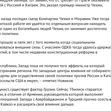
ндрея Бабиша. Тот заявил, что ЕС требует от Праги оказывать
й с Россией и Китаем. Это, указал премьер-министр Чехии,
т назад посещал съезд Компартии Чехии и Моравии. Уже тогда
нтской работе им удаётся по отдельным вопросам находить
то один из богатейших людей Чехии, он занимает достаточно
 политики.
рошло и пяти лет с того момента, когда социальными
зоваться внешние силы. С участием ОДКБ тогда удалось удержа
ытий, в том числе недавняя конституционная реформа в
спублики, Запад пока не получил того эффекта, на который
о странами региона. Но западные центры влияния не собираютс
дармы для осуществления своей политики против России и Кита
сольств США в мире», – отметил Новиков.
ист, существует фактор Грузии. Сейчас Тбилиси старается
х, в отличие от Армении, руководитель которой выполняет
 отношений Запада с Азербайджаном и Турцией прочно осесть 
 Кавказ и расширять своё влияние дальше.