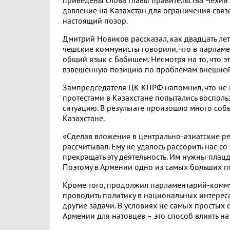
приведены слова главы правительства Чехии А
давление на Казахстан для ограничения связе
настоящий позор.
Дмитрий Новиков рассказал, как двадцать ле
чешские коммунисты говорили, что в парламе
общий язык с Бабишем. Несмотря на то, что э
взвешенную позицию по проблемам внешней
Зампредседателя ЦК КПРФ напомнил, что не п
протестами в Казахстане попытались восполь
ситуацию. В результате произошло много соб
Казахстане.
«Сделав вложения в центрально-азиатские ре
рассчитывал. Ему не удалось рассорить нас с
прекращать эту деятельность. Им нужны плац
Поэтому в Армении одно из самых больших по
Кроме того, продолжил парламентарий-коммун
проводить политику в национальных интереса
другие задачи. В условиях не самых простых
Армении для натовцев – это способ влиять на