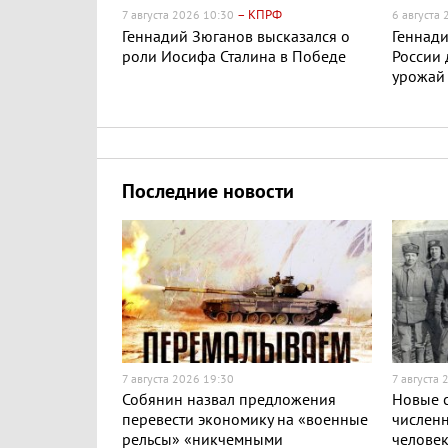
– КПРФ
7 августа 2026 10:30
6 августа
Геннадий Зюганов высказался о
Геннади
роли Иосифа Сталина в Победе
России
урожай
Последние новости
7 августа 2026 19:30
7 августа 
Собянин назвал предложения
Новые с
перевести экономику на «военные
численн
рельсы» «никчемными
челове