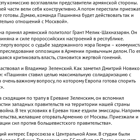
эту комиссию возглавляли представители армянской стороны.
ей части вели себя конструктивно. А потом перестали приезжат
е готовы. Думаю, команда Пашиняна будет действовать так и
ательно отношений с Москвой».
ана принял армянский политолог Грант Мелик-Шахназарян. Он
иняна и силе пророссийских настроений в республике.
сперту вопрос о судьбе задержанного мэра Гюмри – коммунист
 преследование оппозиции в Армении привычным делом. По е
аяся критиковать власть, становится жертвой гонений.
аствовал и Владимир Зеленский. Как заметил Дмитрий Новико
ным: «Пашинян ставил целью максимальную солидаризацию с
о очень важному вопросу, по которому Европа готова спорить
».
за сходящим по трапу в Ереване Зеленским, он вспомнил
астии западных правительств на территории нашей страны
 война. В тех условиях в Ереван тоже ездили эмиссары. Наприм
тельства, желавшие оторвать Армению от Москвы. Приезжали и
ции сил против большевистского правительства».
щий интерес Евросоюза к Центральной Азии. В студии были