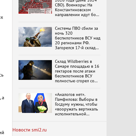
2026 года (день 1624
вымрем»
СВО). Военкоры: На
Константиновском
направлении идут бои
их
в Алексеево-Дружковке
К ГРАЖДАНАМ
РОССИИ! Обращение
Системы ПВО сбили за
Г.А. Зюганова,
ночь 320
Председателя ЦК
беспилотников ВСУ над
КПРФ Руководителя
20 регионами РФ.
фракции КПРФ в
Загорелся 17-й склад
Государственной Думе
Документальный
Wildberries. Сводка
РФ (28.07.2026)
фильм "Империализм и
ПВО на 4 августа 2026
террор"
Склад Wildberries в
года
обновлено
Самаре площадью в 16
гектаров после атаки
сь
беспилотников ВСУ
Бить смелее!
полностью сгорел со
В.Баранец, В.Дандыкин,
всем товаром
А.Матвийчук, К.Сивков
(06.08.2026)
«Аналогов нет».
 а
Памфилова: Выборы в
и
Госдуму нужны, чтобы
Темы дня (07.08.2026) В
«вооружать вертикаль
ГОСДУМЕ ПРОШЛО
исполнительной
ЗАСЕДАНИЕ
власти»
ОБРАЗОВАННОГО ПО
ИНИЦИАТИВЕ КПРФ
Новости smi2.ru
ОБЩЕСТВЕННОГО
ий