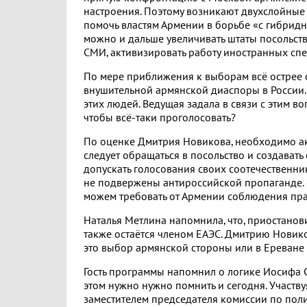
настроения. Поэтому возникают двухслойные 
помочь властям Армении в борьбе «с гибрид
можно и дальше увеличивать штаты посольст
СМИ, активизировать работу иностранных спе
По мере приближения к выборам всё острее 
внушительной армянской диаспоры в России.
этих людей. Ведущая задала в связи с этим в
чтобы всё-таки проголосовать?
По оценке Дмитрия Новикова, необходимо акт
следует обращаться в посольство и создават
допускать голосования своих соотечественник
не подвержены антироссийской пропаганде. «
можем требовать от Армении соблюдения пра
Наталья Метлина напомнила, что, приостанов
также остаётся членом ЕАЭС. Дмитрию Новик
это выбор армянской стороны или в Ереване
Гость программы напомнил о логике Иосифа Ст
этом нужно нужно помнить и сегодня. Участв
заместителем председателя комиссии по пол