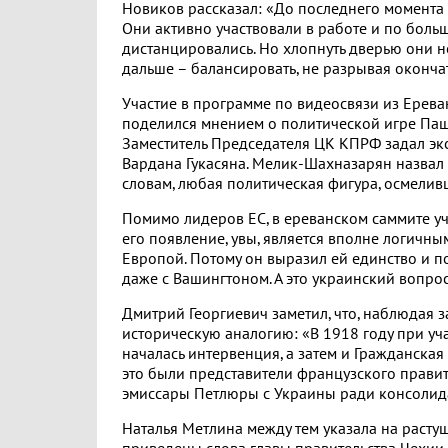
Новиков рассказал: «До последнего момента 
Они активно участвовали в работе и по больш
дистанцировались. Но хлопнуть дверью они н
дальше – балансировать, не разрывая оконч
Участие в программе по видеосвязи из Ерев
поделился мнением о политической игре Паш
Заместитель Председателя ЦК КПРФ задал эк
Вардана Гукасяна. Мелик-Шахназарян назвал
словам, любая политическая фигура, осмеливш
Помимо лидеров ЕС, в ереванском саммите уч
его появление, увы, является вполне логич
Европой. Потому он выразил ей единство и п
даже с Вашингтоном. А это украинский вопрос
Дмитрий Георгиевич заметил, что, наблюдая 
историческую аналогию: «В 1918 году при уч
началась интервенция, а затем и Гражданская
это были представители французского прави
эмиссары Петлюры с Украины ради консолида
Наталья Метлина между тем указала на расту