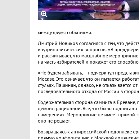
между двумя событиями.
Дмитрий Новиков согласился с тем, что дейс
внутриполитических вопросов: «В преддверии
и рассчитывает, что масштабное мероприятие
на часть избирателей и покажет его способн
«Не будем забывать, – подчеркнул представи
Москве. Это означает, что он пытается работа
стульях, Пашинян, однако, не отказывается от
последовательного отхода от России в сторон
Содержательная сторона саммита в Ереване, 
демонстрационной. Всё, что было подписано 
намерениях. Мероприятие не имеет прямой 
оно не решает.
Возвращаясь к антироссийской подоплёке ере
прямую конфронтацию с Москвой армянские в