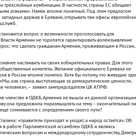
и трёхслойные комбинации. В частности, страны ЕС обещают
ными атаками». Намёк вполне понятный. Под этим предлогом
в западных держав в Ереване, открывать там офисы европейск
цслужб.
становится вопрос о возможности проголосовать для
 Власти Армении не торопятся гарантировать волеизъявление
опрос: что сделать гражданам Армении, проживающим в России,
ивнее настаивать на своих избирательных правах. Для этого
ь общественные комитеты. Желание официального Еревана не
ов в России вполне понятно. Хотя бы потому, что живущие зде
Мы, как страна, выступающая за демократические ценности,
в человека», – заявил зампредседателя ЦК КПРФ.
ив членство в ОДКБ, Армения не вышла из данной организации,
ову она предложила поразмышлять на тему – окончательный л
 ещё сомневаются с определением своего пути?
алина: «правители приходят и уходят, а народ остаётся». Об
уя в работе Парламентской ассамблеи ОДКБ и являясь
итическим вопросам и международному сотрудничеству, Дмитр