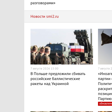
разговорами»
Новости smi2.ru
7 августа 2026 15:00
7 августа 
В Польше предложили сбивать
«Иноаге
российские баллистические
партии 
ракеты над Украиной
Полити
раскри
позицию
Партию 
обновлен