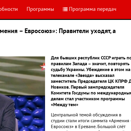
обности
Программы
Программа передач
ения – Евросоюз»: Правители уходят, а
Для бывших республик СССР играть п
правилам Запада – значит, повторять
судьбу Украины. Убеждение в этом на
телеканале «Звезда» высказал
заместитель Председателя ЦК КПРФ Д.
Новиков. Первый зампредседателя
Комитета Госдумы по международны
делам стал участником программы
«Между тем»
Центральной темой обсуждения в
студии стали итоги саммита «Армения 
Евросоюз» в Ереване. Большой слёт