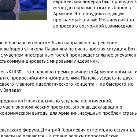
европейских лидеров был проведён з
месяц до парламентских выборов в
Армении. Это побудило ведущую
программы Наталью Метлину начать с
вопросов о возможной взаимосвязи
тво в Ереване во многом было направлено на решение
 выборов у Никола Пашиняна не очень простая ситуация. Вот
 с участием иностранных гостей произведёт сильное впечатлен
ость коммуницировать с мировыми лидерами».
тель КПРФ, – что недавно премьер-министр Армении побывал и
ть и с пророссийскими избирателями. Пытаясь усидеть на двух
 своего главного идеологического концепта – не быстрого, но
у Запада».
продолжил Новиков, сильно уступала политической,
в части экономических проектов, это лишь декларации о
экономической выгоды для Армении, насущных проблем стран
ванского форума, Дмитрий Георгиевич отметил, что вступить в
ласти не решаются – в стране велики пророссийские