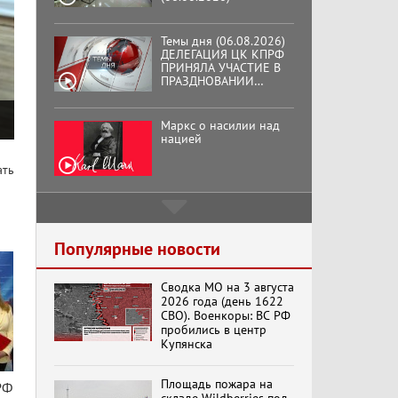
Темы дня (06.08.2026)
ДЕЛЕГАЦИЯ ЦК КПРФ
ПРИНЯЛА УЧАСТИЕ В
ПРАЗДНОВАНИИ
ВОСЕМЬДЕСЯТ
ТРЕТЬЕЙ ГОДОВЩИНЫ
ОСВОБОЖДЕНИЯ ОРЛА
Маркс о насилии над
ОТ НЕМЕЦКО-
нацией
ФАШИСТСКИХ
ЗАХВАТЧИКОВ.
ать
Подмосковный
кооператор
Популярные новости
Сводка МО на 3 августа
Хук слева:
2026 года (день 1622
«Додоговаривались...»
СВО). Военкоры: ВС РФ
(11.06.2026)
пробились в центр
Купянска
Бренды Советской
Площадь пожара на
РФ
эпохи "Гжель"