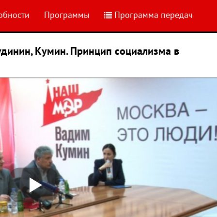
обности
Программы
Программа передач
удинин, Кумин. Принцип социализма в