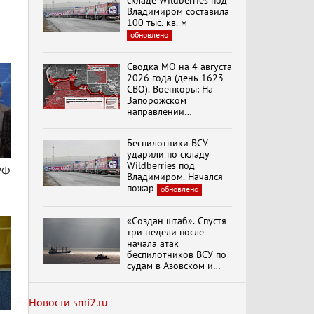
складе Wildberries под
Владимиром составила
100 тыс. кв. м
обновлено
Специальный репортаж
«Изменимся или
Сводка МО на 4 августа
вымрем»
2026 года (день 1623
СВО). Военкоры: На
Запорожском
направлении
К ГРАЖДАНАМ
продолжаются
РОССИИ! Обращение
столкновения в районе
Г.А. Зюганова,
Беспилотники ВСУ
Степногорска
Председателя ЦК
ударили по складу
КПРФ Руководителя
Wildberries под
РФ
фракции КПРФ в
Владимиром. Начался
Государственной Думе
Документальный
пожар
обновлено
РФ (28.07.2026)
фильм "Империализм и
террор"
«Создан штаб». Спустя
три недели после
начала атак
Бить смелее!
беспилотников ВСУ по
В.Баранец, В.Дандыкин,
судам в Азовском и
А.Матвийчук, К.Сивков
Черном морях
(06.08.2026)
Минтранс рассказал о
мерах по защите
Новости smi2.ru
судоходства
обновлено