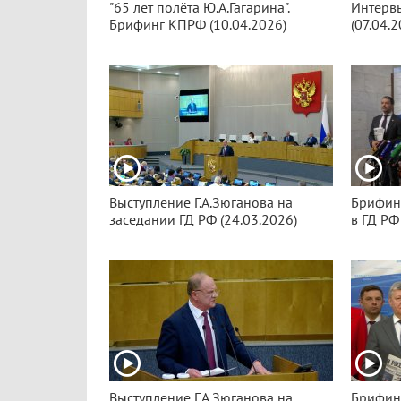
"65 лет полёта Ю.А.Гагарина".
Интервь
Брифинг КПРФ (10.04.2026)
(07.04.2
Выступление Г.А.Зюганова на
Брифин
заседании ГД РФ (24.03.2026)
в ГД РФ
Выступление Г.А.Зюганова на
Брифин