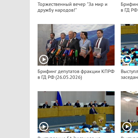
Торжественный вечер "За мир и
Брифин
дружбу народов!"
в ГД РФ
Брифинг депутатов фракции КПРФ
Выступл
в ГД РФ (26.05.2026)
заседан