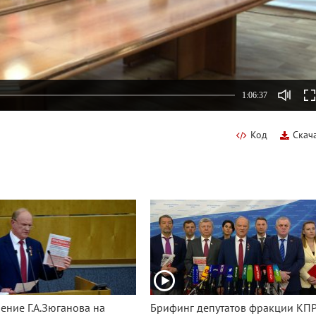
1:06:37
Код
Скач
ение Г.А.Зюганова на
Брифинг депутатов фракции КП