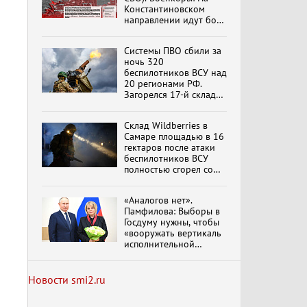
Константиновском
направлении идут бои
в Алексеево-Дружковке
Специальный репортаж
«Изменимся или
Системы ПВО сбили за
вымрем»
ночь 320
беспилотников ВСУ над
20 регионами РФ.
Загорелся 17-й склад
К ГРАЖДАНАМ
Wildberries. Сводка
РОССИИ! Обращение
ПВО на 4 августа 2026
Г.А. Зюганова,
Склад Wildberries в
года
обновлено
Председателя ЦК
Самаре площадью в 16
КПРФ Руководителя
гектаров после атаки
фракции КПРФ в
беспилотников ВСУ
Государственной Думе
Документальный
полностью сгорел со
РФ (28.07.2026)
фильм "Империализм и
всем товаром
террор"
«Аналогов нет».
Памфилова: Выборы в
Госдуму нужны, чтобы
Бить смелее!
«вооружать вертикаль
В.Баранец, В.Дандыкин,
исполнительной
А.Матвийчук, К.Сивков
власти»
(06.08.2026)
Новости smi2.ru
Темы дня (07.08.2026) В