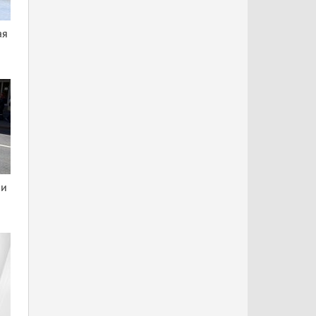
ая
ни