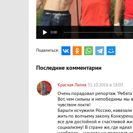
0:00
Поделиться:
Последние комментарии
Красная Лилия
31.10.2016 в 18:03
Очень порадовал репортаж "Ребята 
Вот, чем сильны и непобедимы мы в
чувством локтя!
Барыги исчужили Россию, навязали е
жить по волчьему закону. Конкуренци
все для достойной и счастливой жи
социализму! В стране же, где идеал 