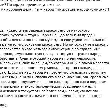
ли сохранит в себе свои лучшие качества. Ну, кинулись мы
или? Позор, разорение и унижение.
а их хорошие дела! Мы – народ тимуровцев, народ-коммунист!
ья нужно уметь отвлекать красоту его от наносного
 почти русской истории народ наш до того был предан
, соблазняем и постоянно мучим, что еще удивительно, как он
, а не то, что сохранив красоту его. Но он сохранил и красоту
еловечества, у кого хоть раз билось сердце по страданиям
 непроходимую наносную грязь, в которую погружен народ
и брильянты. Судите русский народ не по тем мерзостям,
тем великим и святым вещам, по которым он и в самой мерзости
не все же и в народе — мерзавцы, есть прямо святые, да еще
щают!.. Судите наш народ не потому, что он есть, а потому, чем
 и святы, и они-то и спасли его в века мучений, они срослись с
навеки простодушием и честностью, искренностью и широким
ом привлекательном, гармоническом соединении. А если
 человек и тоскует от нее более сам, и верит, что все это —
ское, что кончится тьма и что непременно воссияет когда-
я").