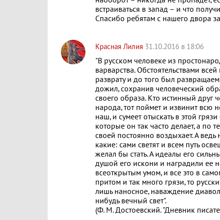
наоборот – никогда не пропадет, ес
встраиваться в запад – и что получ
Спасибо ребятам с нашего двора з
Красная Лилия
31.10.2016 в 18:06
"В русском человеке из простонарод
варварства. Обстоятельствами всей
разврату и до того был развращаем
дожил, сохранив человеческий образ
своего образа. Кто истинный друг ч
народа, тот поймет и извинит всю
наш, и сумеет отыскать в этой гряз
которые он так часто делает, а по 
своей постоянно воздыхает. А ведь 
какие: сами светят и всем путь осве
желал бы стать. А идеалы его сильны
душой его искони и наградили ее 
всеоткрытым умом, и все это в сам
притом и так много грязи, то русский
лишь наносное, наваждение диаволь
нибудь вечный свет".
(Ф. М. Достоевский. "Дневник писател