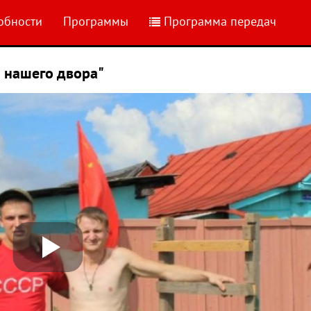
обности
Программы
Программа передач
 нашего двора"