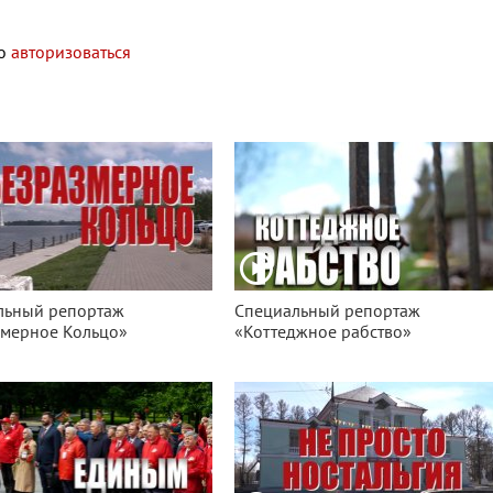
мо
авторизоваться
льный репортаж
Специальный репортаж
змерное Кольцо»
«Коттеджное рабство»