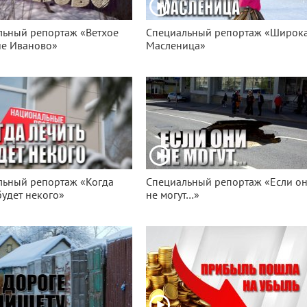
льный репортаж «Ветхое
Специальный репортаж «Широк
ие Иваново»
Масленица»
льный репортаж «Когда
Специальный репортаж «Если о
будет некого»
не могут…»