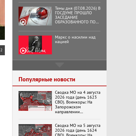
Темы дня (07.08.2026) В
ГОСДУМЕ ПРОШЛО
ЗАСЕДАНИЕ
ОБРАЗОВАННОГО ПО
ИНИЦИАТИВЕ КПРФ
ОБЩЕСТВЕННОГО
КОМИТЕТА ЗА
Маркс о насилии над
ОСВОБОЖДЕНИЕ
нацией
ПРЕЗИДЕНТА
ВЕНЕСУЭЛЫ
2
НИКОЛАСА МАДУРО.
Подмосковный
кооператор
Популярные новости
Сводка МО на 4 августа
Хук слева: «Что и
2026 года (день 1623
требовалось доказать!»
СВО). Военкоры: На
(07.08.2026)
Запорожском
направлении
продолжаются
столкновения в районе
Бренды Советской
Сводка МО на 5 августа
Степногорска
эпохи "Гжель"
2026 года (день 1624
СВО). Военкоры: На