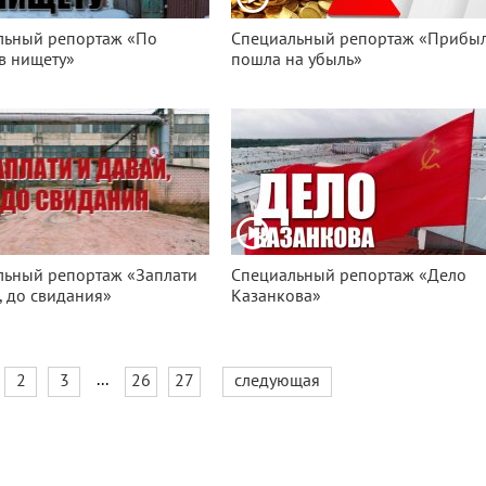
льный репортаж «По
Специальный репортаж «Прибы
в нищету»
пошла на убыль»
льный репортаж «Заплати
Специальный репортаж «Дело
, до свидания»
Казанкова»
...
2
3
26
27
следующая