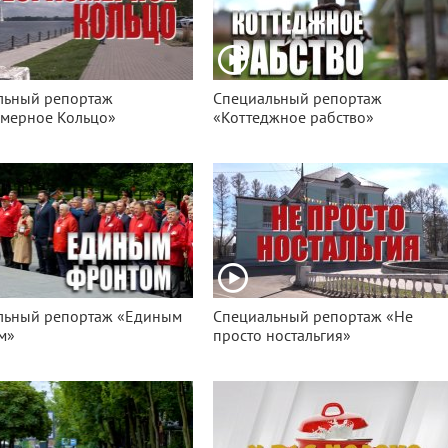
льный репортаж
Специальный репортаж
змерное Кольцо»
«Коттеджное рабство»
льный репортаж «Единым
Специальный репортаж «Не
м»
просто ностальгия»