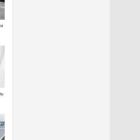
ни
ль