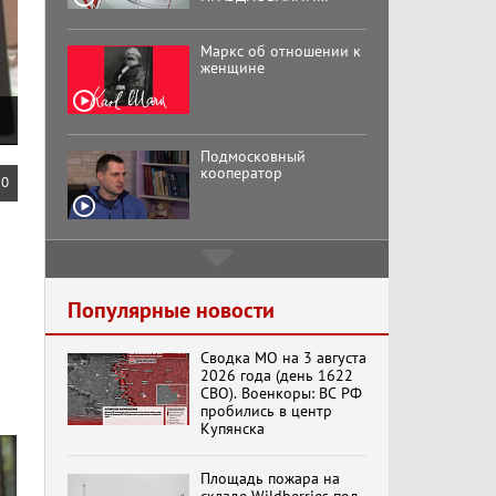
ВОСЕМЬДЕСЯТ
ТРЕТЬЕЙ ГОДОВЩИНЫ
ОСВОБОЖДЕНИЯ ОРЛА
Маркс об отношении к
ОТ НЕМЕЦКО-
женщине
ФАШИСТСКИХ
ЗАХВАТЧИКОВ.
Подмосковный
кооператор
0
Хук слева:
«Додоговаривались...»
(11.06.2026)
Популярные новости
Сводка МО на 3 августа
Бренды Советской
2026 года (день 1622
эпохи "Гжель"
СВО). Военкоры: ВС РФ
пробились в центр
Купянска
Специальный репортаж
Площадь пожара на
«Изменимся или