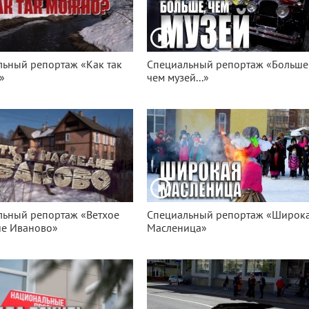
ьный репортаж «Как так
Специальный репортаж «Больше
»
чем музей...»
льный репортаж «Ветхое
Специальный репортаж «Широк
ие Иваново»
Масленица»