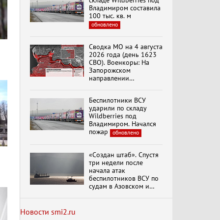
складе Wildberries под
вымрем»
Владимиром составила
100 тыс. кв. м
обновлено
К ГРАЖДАНАМ
РОССИИ! Обращение
Сводка МО на 4 августа
Г.А. Зюганова,
2026 года (день 1623
Председателя ЦК
СВО). Военкоры: На
КПРФ Руководителя
Запорожском
фракции КПРФ в
направлении
Государственной Думе
Документальный
продолжаются
РФ (28.07.2026)
фильм "Империализм и
столкновения в районе
террор"
Беспилотники ВСУ
Степногорска
ударили по складу
Wildberries под
Владимиром. Начался
Бить смелее!
пожар
обновлено
В.Баранец, В.Дандыкин,
А.Матвийчук, К.Сивков
(06.08.2026)
«Создан штаб». Спустя
три недели после
начала атак
Темы дня (06.08.2026)
беспилотников ВСУ по
ДЕЛЕГАЦИЯ ЦК КПРФ
судам в Азовском и
ПРИНЯЛА УЧАСТИЕ В
Черном морях
ПРАЗДНОВАНИИ
Минтранс рассказал о
ВОСЕМЬДЕСЯТ
мерах по защите
Новости smi2.ru
ТРЕТЬЕЙ ГОДОВЩИНЫ
судоходства
обновлено