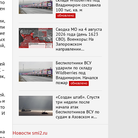
складе Wildberries под
по
Владимиром составила
лен
100 тыс. кв. м
обновлено
и,
Специальный репортаж
ли
«Изменимся или
Сводка МО на 4 августа
вымрем»
кие
2026 года (день 1623
ых
СВО). Военкоры: На
Запорожском
ый,
направлении
К ГРАЖДАНАМ
продолжаются
РОССИИ! Обращение
столкновения в районе
Г.А. Зюганова,
Беспилотники ВСУ
ней
Степногорска
Председателя ЦК
ударили по складу
Ж –
КПРФ Руководителя
Wildberries под
фракции КПРФ в
к,
Владимиром. Начался
Государственной Думе
Документальный
пожар
обновлено
РФ (28.07.2026)
фильм "Империализм и
террор"
й.
«Создан штаб». Спустя
ь и
три недели после
что
начала атак
Бить смелее!
беспилотников ВСУ по
! И
В.Баранец, В.Дандыкин,
судам в Азовском и
А.Матвийчук, К.Сивков
Черном морях
(06.08.2026)
Минтранс рассказал о
на
мерах по защите
Новости smi2.ru
судоходства
обновлено