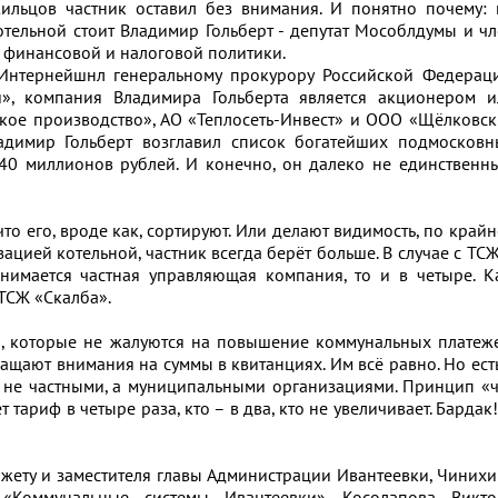
цов частник оставил без внимания. И понятно почему: 
тельной стоит Владимир Гольберт - депутат Мособлдумы и ч
 финансовой и налоговой политики.
тернейшнл генеральному прокурору Российской Федераци
», компания Владимира Гольберта является акционером и
ское производство», АО «Теплосеть-Инвест» и ООО «Щёлковс
адимир Гольберт возглавил список богатейших подмосковн
140 миллионов рублей. И конечно, он далеко не единственн
 его, вроде как, сортируют. Или делают видимость, по край
изацией котельной, частник всегда берёт больше. В случае с ТС
нимается частная управляющая компания, то и в четыре. Ка
 ТСЖ «Скалба».
которые не жалуются на повышение коммунальных платеже
ращают внимания на суммы в квитанциях. Им всё равно. Но ест
е не частными, а муниципальными организациями. Принцип «
т тариф в четыре раза, кто – в два, кто не увеличивает. Бардак
ту и заместителя главы Администрации Ивантеевки, Чинихи