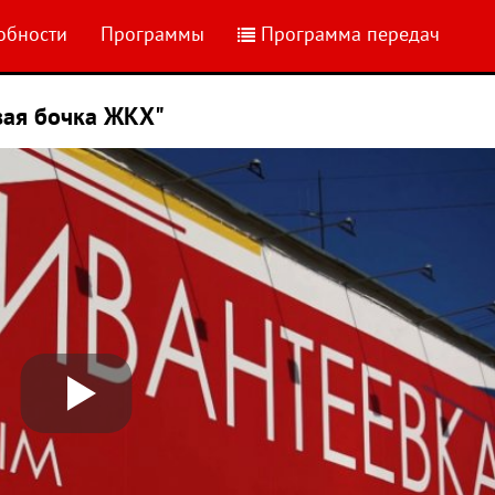
обности
Программы
Программа передач
вая бочка ЖКХ"