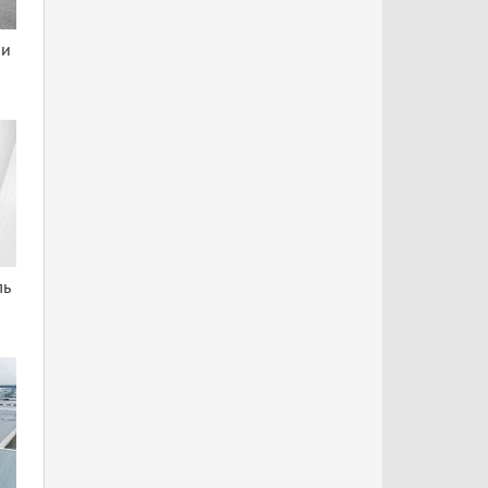
ни
ль