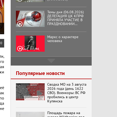
Темы дня (06.08.2026)
ДЕЛЕГАЦИЯ ЦК КПРФ
ПРИНЯЛА УЧАСТИЕ В
ПРАЗДНОВАНИИ
ВОСЕМЬДЕСЯТ
ТРЕТЬЕЙ ГОДОВЩИНЫ
ОСВОБОЖДЕНИЯ ОРЛА
Маркс о характере
ОТ НЕМЕЦКО-
человека
0
ФАШИСТСКИХ
ЗАХВАТЧИКОВ.
и,
го
Подмосковный
кооператор
ая
ки
Популярные новости
Сводка МО на 3 августа
Хук слева:
 её
2026 года (день 1622
«Додоговаривались...»
как
СВО). Военкоры: ВС РФ
(11.06.2026)
пробились в центр
по
Купянска
ода
не
Бренды Советской
Площадь пожара на
эпохи "Гжель"