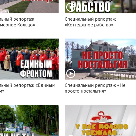
льный репортаж
Специальный репортаж
змерное Кольцо»
«Коттеджное рабство»
льный репортаж «Единым
Специальный репортаж «Не
м»
просто ностальгия»