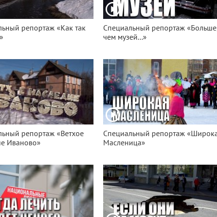
ьный репортаж «Как так
Специальный репортаж «Больше
»
чем музей...»
льный репортаж «Ветхое
Специальный репортаж «Широк
ие Иваново»
Масленица»