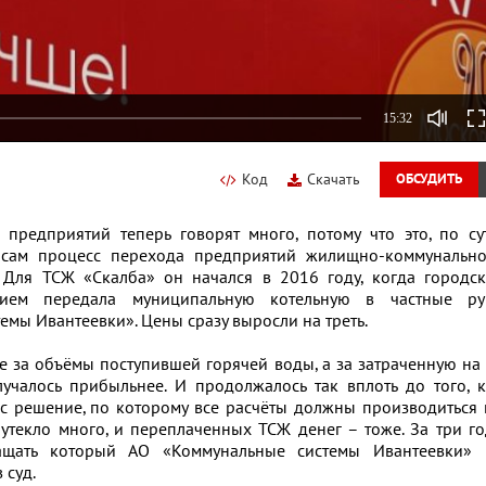
15:32
Код
Скачать
ОБСУДИТЬ
дприятий теперь говорят много, потому что это, по сут
 сам процесс перехода предприятий жилищно-коммунально
 Для ТСЖ «Скалба» он начался в 2016 году, когда городск
нием передала муниципальную котельную в частные ру
мы Ивантеевки». Цены сразу выросли на треть.
 за объёмы поступившей горячей воды, а за затраченную на
лучалось прибыльнее. И продолжалось так вплоть до того, 
 решение, по которому все расчёты должны производиться 
 утекло много, и переплаченных ТСЖ денег – тоже. За три г
ащать который АО «Коммунальные системы Ивантеевки» 
 суд.