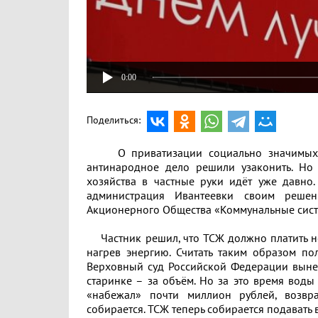
0:00
Поделиться:
О приватизации социально значимых пре
антинародное дело решили узаконить. Но
хозяйства в частные руки идёт уже давно.
администрация Ивантеевки своим реше
Акционерного Общества «Коммунальные систе
Частник решил, что ТСЖ должно платить не
нагрев энергию. Считать таким образом по
Верховный суд Российской Федерации вынес
старинке – за объём. Но за это время воды
«набежал» почти миллион рублей, возвр
собирается. ТСЖ теперь собирается подавать в