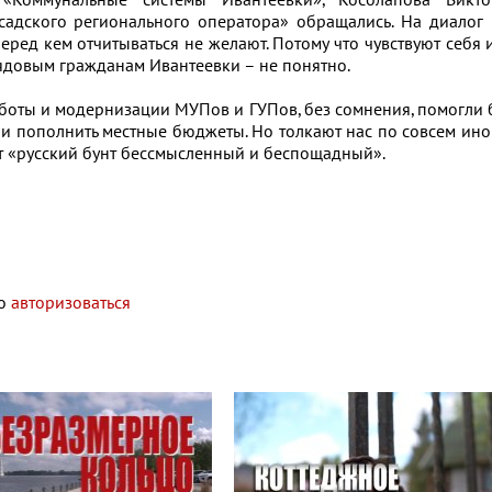
«Коммунальные системы Ивантеевки», Косолапова Викто
осадского регионального оператора» обращались. На диалог
еред кем отчитываться не желают. Потому что чувствуют себя 
ь рядовым гражданам Ивантеевки – не понятно.
ты и модернизации МУПов и ГУПов, без сомнения, помогли 
 и пополнить местные бюджеты. Но толкают нас по совсем ин
чит «русский бунт бессмысленный и беспощадный».
мо
авторизоваться