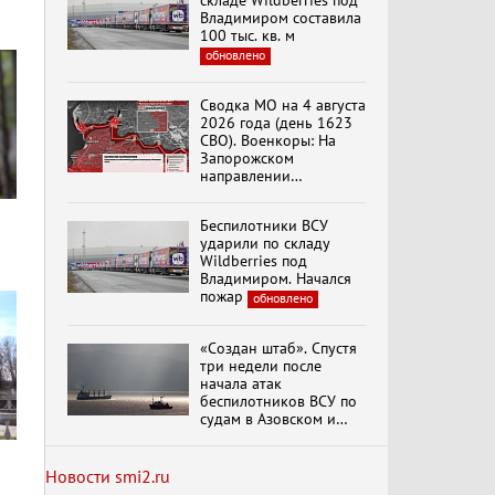
складе Wildberries под
Владимиром составила
100 тыс. кв. м
обновлено
Специальный репортаж
«Изменимся или
Сводка МО на 4 августа
вымрем»
2026 года (день 1623
СВО). Военкоры: На
Запорожском
направлении
К ГРАЖДАНАМ
продолжаются
РОССИИ! Обращение
столкновения в районе
Г.А. Зюганова,
Беспилотники ВСУ
Степногорска
Председателя ЦК
ударили по складу
КПРФ Руководителя
Wildberries под
фракции КПРФ в
Владимиром. Начался
Государственной Думе
Документальный
пожар
обновлено
РФ (28.07.2026)
фильм "Империализм и
террор"
«Создан штаб». Спустя
три недели после
начала атак
Бить смелее!
беспилотников ВСУ по
В.Баранец, В.Дандыкин,
судам в Азовском и
А.Матвийчук, К.Сивков
Черном морях
(06.08.2026)
Минтранс рассказал о
мерах по защите
Новости smi2.ru
судоходства
обновлено