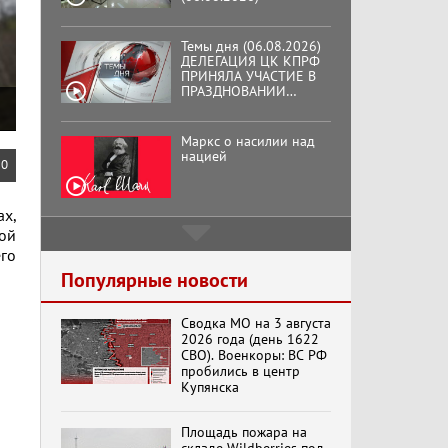
Темы дня (06.08.2026)
ДЕЛЕГАЦИЯ ЦК КПРФ
ПРИНЯЛА УЧАСТИЕ В
ПРАЗДНОВАНИИ
ВОСЕМЬДЕСЯТ
ТРЕТЬЕЙ ГОДОВЩИНЫ
ОСВОБОЖДЕНИЯ ОРЛА
Маркс о насилии над
ОТ НЕМЕЦКО-
нацией
0
ФАШИСТСКИХ
ЗАХВАТЧИКОВ.
ах,
ой
Подмосковный
кооператор
его
Популярные новости
Сводка МО на 3 августа
Хук слева:
2026 года (день 1622
«Додоговаривались...»
СВО). Военкоры: ВС РФ
(11.06.2026)
пробились в центр
Купянска
Бренды Советской
Площадь пожара на
эпохи "Гжель"