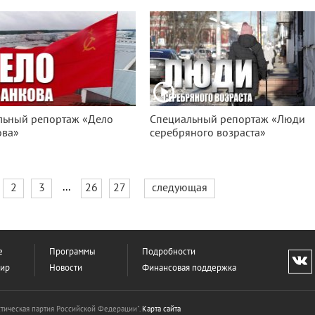
льный репортаж «Дело
Специальный репортаж «Люди
ова»
серебряного возраста»
...
2
3
26
27
следующая
е
Программы
Подробности
фир
Новости
Финансовая поддержка
тическая партия Российской Федерации".
Карта сайта