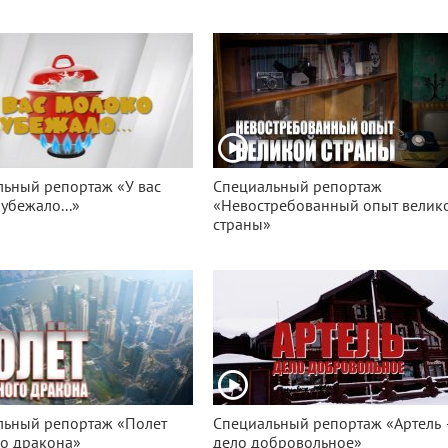
ьный репортаж «У вас
Специальный репортаж
убежало...»
«Невостребованный опыт велик
страны»
льный репортаж «Полет
Специальный репортаж «Артель
го дракона»
дело добровольное»