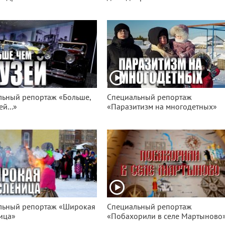
льный репортаж «Больше,
Специальный репортаж
й...»
«Паразитизм на многодетных»
льный репортаж «Широкая
Специальный репортаж
ица»
«Побахорили в селе Мартыново