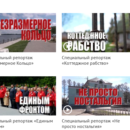
льный репортаж
Специальный репортаж
змерное Кольцо»
«Коттеджное рабство»
льный репортаж «Единым
Специальный репортаж «Не
м»
просто ностальгия»