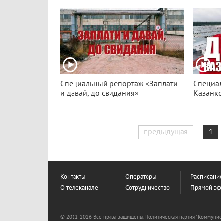
Специальный репортаж «Заплати
Специа
и давай, до свидания»
Казанк
предыдущая
1
Контакты
Операторы
Расписани
О телеканале
Сотрудничество
Прямой э
© 2011-2026 Все права защищены. Политическая партия "Коммунис