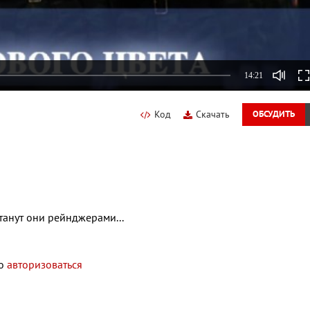
14:21
Код
Скачать
ОБСУДИТЬ
танут они рейнджерами...
мо
авторизоваться