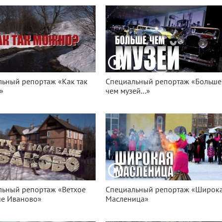
ьный репортаж «Как так
Специальный репортаж «Больше
»
чем музей...»
льный репортаж «Ветхое
Специальный репортаж «Широк
ие Иваново»
Масленица»