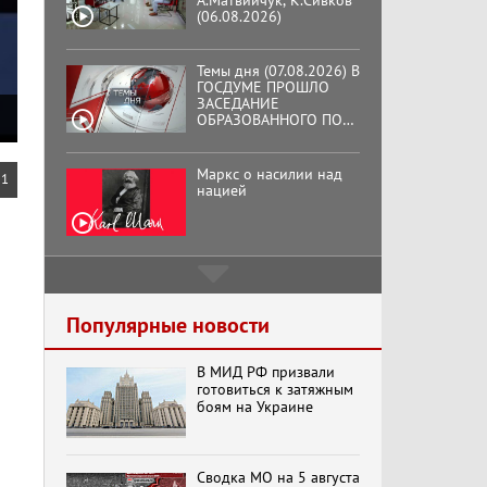
А.Матвийчук, К.Сивков
(06.08.2026)
Темы дня (07.08.2026) В
ГОСДУМЕ ПРОШЛО
ЗАСЕДАНИЕ
ОБРАЗОВАННОГО ПО
ИНИЦИАТИВЕ КПРФ
ОБЩЕСТВЕННОГО
КОМИТЕТА ЗА
Маркс о насилии над
1
ОСВОБОЖДЕНИЕ
нацией
ПРЕЗИДЕНТА
ВЕНЕСУЭЛЫ
НИКОЛАСА МАДУРО.
Подмосковный
кооператор
Популярные новости
В МИД РФ призвали
Хук слева: «Что и
готовиться к затяжным
требовалось доказать!»
боям на Украине
(07.08.2026)
Сводка МО на 5 августа
Бренды Советской