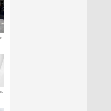
ни
ль