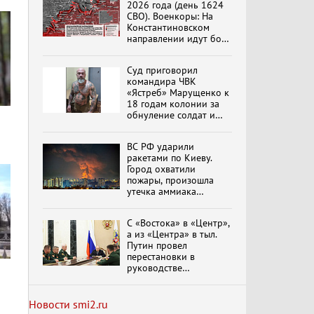
2026 года (день 1624
эпохи "Гжель"
СВО). Военкоры: На
Константиновском
направлении идут бои
в Алексеево-Дружковке
Специальный репортаж
Суд приговорил
«Изменимся или
командира ЧВК
вымрем»
«Ястреб» Марущенко к
18 годам колонии за
обнуление солдат и
вымогательство денег
К ГРАЖДАНАМ
РОССИИ! Обращение
ВС РФ ударили
Г.А. Зюганова,
ракетами по Киеву.
Председателя ЦК
Город охватили
КПРФ Руководителя
пожары, произошла
фракции КПРФ в
утечка аммиака
Государственной Думе
Документальный
РФ (28.07.2026)
обновлено
фильм "Империализм и
террор"
С «Востока» в «Центр»,
а из «Центра» в тыл.
Путин провел
перестановки в
Бить смелее!
руководстве
В.Баранец, В.Дандыкин,
группировок
А.Матвийчук, К.Сивков
российских войск
(06.08.2026)
обновлено
Новости smi2.ru