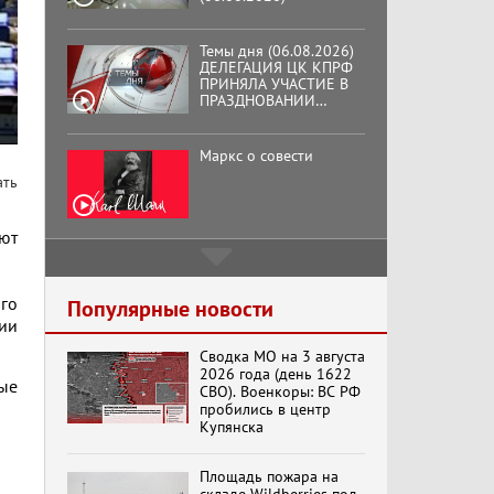
Темы дня (06.08.2026)
ДЕЛЕГАЦИЯ ЦК КПРФ
ПРИНЯЛА УЧАСТИЕ В
ПРАЗДНОВАНИИ
ВОСЕМЬДЕСЯТ
ТРЕТЬЕЙ ГОДОВЩИНЫ
ОСВОБОЖДЕНИЯ ОРЛА
Маркс о совести
ОТ НЕМЕЦКО-
ать
ФАШИСТСКИХ
ЗАХВАТЧИКОВ.
ают
Подмосковный
кооператор
ого
Популярные новости
ции
Сводка МО на 3 августа
Хук слева:
2026 года (день 1622
«Додоговаривались...»
ные
СВО). Военкоры: ВС РФ
(11.06.2026)
пробились в центр
Купянска
Бренды Советской
Площадь пожара на
эпохи "Гжель"