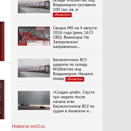
складе Wildberries под
Владимиром составила
100 тыс. кв. м
обновлено
Специальный репортаж
«Изменимся или
Сводка МО на 4 августа
вымрем»
2026 года (день 1623
СВО). Военкоры: На
Запорожском
направлении
К ГРАЖДАНАМ
продолжаются
РОССИИ! Обращение
столкновения в районе
Г.А. Зюганова,
Беспилотники ВСУ
Степногорска
Председателя ЦК
ударили по складу
КПРФ Руководителя
Wildberries под
фракции КПРФ в
Владимиром. Начался
Государственной Думе
Документальный
пожар
обновлено
РФ (28.07.2026)
фильм "Империализм и
террор"
«Создан штаб». Спустя
три недели после
начала атак
Бить смелее!
беспилотников ВСУ по
В.Баранец, В.Дандыкин,
судам в Азовском и
А.Матвийчук, К.Сивков
Черном морях
(06.08.2026)
Минтранс рассказал о
мерах по защите
Новости smi2.ru
судоходства
обновлено