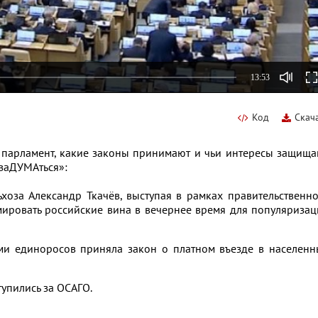
13:53
Код
Скач
й парламент, какие законы принимают и чьи интересы защищ
 заДУМАться»:
ьхоза Александр Ткачёв, выступая в рамках правительственн
мировать российские вина в вечернее время для популяриза
сами единоросов приняла закон о платном въезде в населен
тупились за ОСАГО.