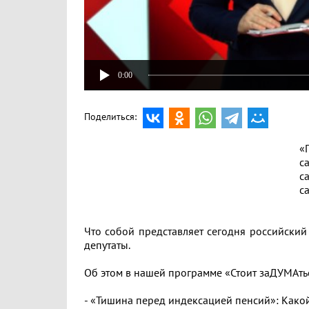
0:00
Поделиться:
«Парламентарии долж
сами исполнять с
сами проверять то, что
сами отвечать непосредст
В.И.
Что собой представляет сегодня российски
депутаты.
Об этом в нашей программе «Стоит заДУМАть
- «Тишина перед индексацией пенсий»: Како