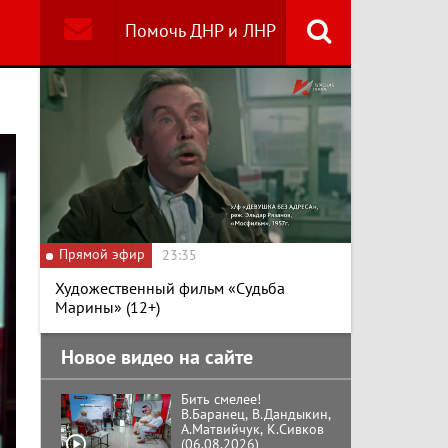
Помочь ДНР и ЛНР
Найти
Специальный репортаж
«Изменимся или
вымрем»
К ГРАЖДАНАМ
РОССИИ! Обращение
Г.А. Зюганова,
Прямой эфир
Председателя ЦК
23:35
КПРФ Руководителя
фракции КПРФ в
Художественный фильм «Судьба
Государственной Думе
Документальный
Марины» (12+)
РФ (28.07.2026)
фильм "Империализм и
террор"
Новое видео на сайте
Бить смелее!
В.Баранец, В.Дандыкин,
А.Матвийчук, К.Сивков
(06.08.2026)