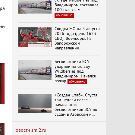
складе Wildberries под
Владимиром составила
ра
100 тыс. кв. м
обновлено
Специальный репортаж
ами
«Изменимся или
Сводка МО на 4 августа
вымрем»
2026 года (день 1623
СВО). Военкоры: На
Запорожском
направлении
К ГРАЖДАНАМ
продолжаются
РОССИИ! Обращение
столкновения в районе
Г.А. Зюганова,
Беспилотники ВСУ
Степногорска
Председателя ЦК
ударили по складу
КПРФ Руководителя
Wildberries под
фракции КПРФ в
Владимиром. Начался
Государственной Думе
Документальный
пожар
обновлено
РФ (28.07.2026)
фильм "Империализм и
террор"
«Создан штаб». Спустя
три недели после
начала атак
Бить смелее!
беспилотников ВСУ по
В.Баранец, В.Дандыкин,
судам в Азовском и
А.Матвийчук, К.Сивков
Черном морях
(06.08.2026)
Минтранс рассказал о
мерах по защите
Новости smi2.ru
судоходства
обновлено