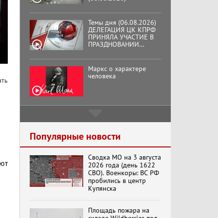
Темы дня (06.08.2026)
ДЕЛЕГАЦИЯ ЦК КПРФ
ПРИНЯЛА УЧАСТИЕ В
ПРАЗДНОВАНИИ
ВОСЕМЬДЕСЯТ
ТРЕТЬЕЙ ГОДОВЩИНЫ
ОСВОБОЖДЕНИЯ ОРЛА
Маркс о характере
ОТ НЕМЕЦКО-
человека
ать
ФАШИСТСКИХ
ЗАХВАТЧИКОВ.
Подмосковный
кооператор
Популярные новости
Сводка МО на 3 августа
Хук слева:
ают
2026 года (день 1622
«Додоговаривались...»
СВО). Военкоры: ВС РФ
(11.06.2026)
пробились в центр
Купянска
Бренды Советской
Площадь пожара на
эпохи "Гжель"