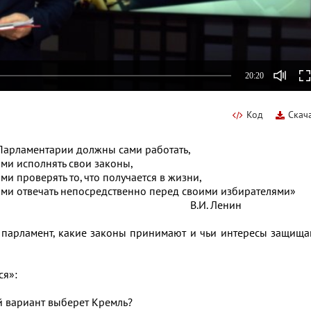
20:20
Код
Скач
ны сами работать,
вои законы,
 получается в жизни,
венно перед своими избирателями»
 Ленин
й парламент, какие законы принимают и чьи интересы защищ
ся»:
й вариант выберет Кремль?