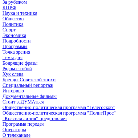
За рубежом
КПРФ
Наука и техника
Общество
Политика
Спорт
Экономика
Подробности
Программы
Точка зрения
Темы дня
Бодрящие фразы
Рядом с тобой
Хук слева
Бренды Советской эпохи
Специальный репортаж
Интервью
Документальные фильмы
Стоит заДУМАться
Общественно-политическая программа "Телесоскоб"
Общественно-политическая программа "ПолитПрос"
"Красная линия" представляет
Программа передач
Операторы
О телеканале