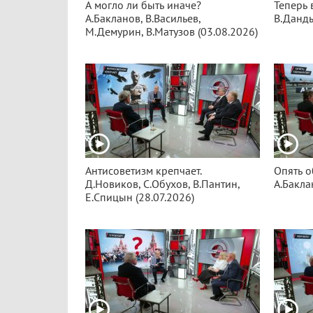
А могло ли быть иначе?
Теперь 
А.Бакланов, В.Васильев,
В.Данды
М.Демурин, В.Матузов (03.08.2026)
Антисоветизм крепчает.
Опять о
Д.Новиков, С.Обухов, В.Пантин,
А.Бакла
Е.Спицын (28.07.2026)