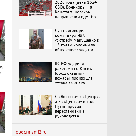
2026 года (день 1624
СВО). Военкоры: На
Константиновском
направлении идут бои
Специальный репортаж
в Алексеево-Дружковке
«Изменимся или
вымрем»
Суд приговорил
командира ЧВК
«Ястреб» Марущенко к
18 годам колонии за
К ГРАЖДАНАМ
обнуление солдат и
РОССИИ! Обращение
вымогательство денег
Г.А. Зюганова,
Председателя ЦК
ВС РФ ударили
в,
КПРФ Руководителя
ракетами по Киеву.
фракции КПРФ в
)
Город охватили
Государственной Думе
Документальный
пожары, произошла
РФ (28.07.2026)
фильм "Империализм и
утечка аммиака
террор"
обновлено
С «Востока» в «Центр»,
а из «Центра» в тыл.
Бить смелее!
Путин провел
В.Баранец, В.Дандыкин,
перестановки в
А.Матвийчук, К.Сивков
руководстве
(06.08.2026)
группировок
российских войск
обновлено
Новости smi2.ru
Темы дня (07.08.2026) В