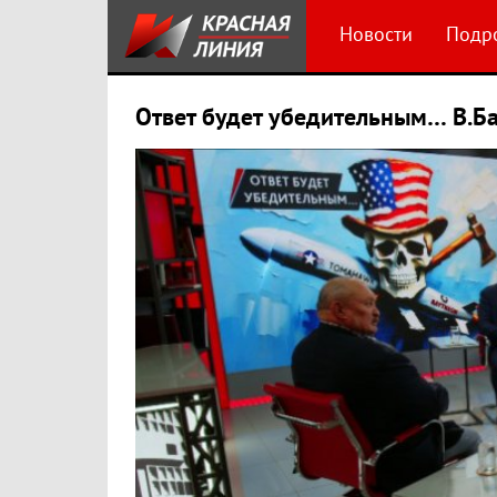
Новости
Подр
Ответ будет убедительным… В.Ба