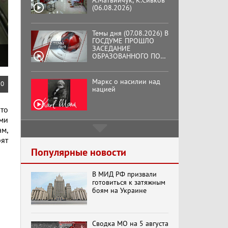
Темы дня (07.08.2026) В
ГОСДУМЕ ПРОШЛО
ЗАСЕДАНИЕ
ОБРАЗОВАННОГО ПО
ИНИЦИАТИВЕ КПРФ
ОБЩЕСТВЕННОГО
КОМИТЕТА ЗА
Маркс о насилии над
ОСВОБОЖДЕНИЕ
нацией
ПРЕЗИДЕНТА
0
ВЕНЕСУЭЛЫ
НИКОЛАСА МАДУРО.
то
Подмосковный
ми
кооператор
ам,
рят
Популярные новости
Хук слева: «Что и
требовалось доказать!»
В МИД РФ призвали
(07.08.2026)
готовиться к затяжным
боям на Украине
Бренды Советской
эпохи "Гжель"
Сводка МО на 5 августа