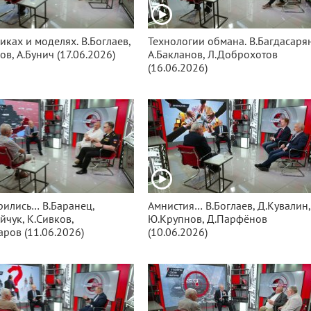
иках и моделях. В.Боглаев,
Технологии обмана. В.Багдасарян
ов, А.Бунич (17.06.2026)
А.Бакланов, Л.Доброхотов
(16.06.2026)
ились… В.Баранец,
Амнистия… В.Боглаев, Д.Кувалин,
йчук, К.Сивков,
Ю.Крупнов, Д.Парфёнов
аров (11.06.2026)
(10.06.2026)