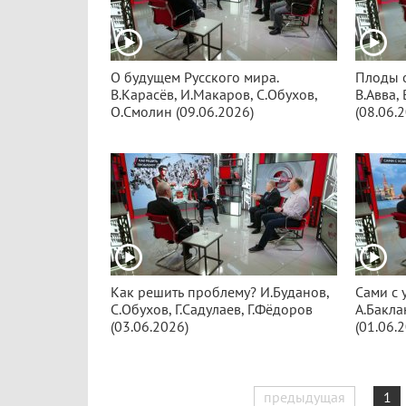
О будущем Русского мира.
Плоды 
В.Карасёв, И.Макаров, С.Обухов,
В.Авва,
О.Смолин (09.06.2026)
(08.06.
Как решить проблему? И.Буданов,
Сами с 
С.Обухов, Г.Садулаев, Г.Фёдоров
А.Бакла
(03.06.2026)
(01.06.
предыдущая
1