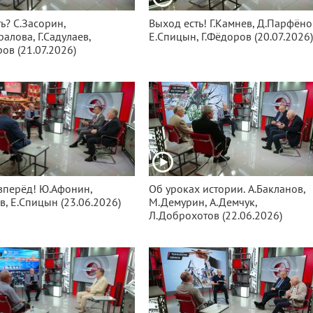
ь? С.Засорин,
Выход есть! Г.Камнев, Д.Парфёно
алова, Г.Садулаев,
Е.Спицын, Г.Фёдоров (20.07.2026
ров (21.07.2026)
вперёд! Ю.Афонин,
Об уроках истории. А.Бакланов,
в, Е.Спицын (23.06.2026)
М.Демурин, А.Демчук,
Л.Доброхотов (22.06.2026)