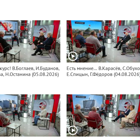
курс! В.Боглаев, И.Буданов,
Есть мнение… В.Карасёв, С.Обухо
а, Н.Останина (05.08.2026)
Е.Спицын, Г.Фёдоров (04.08.2026