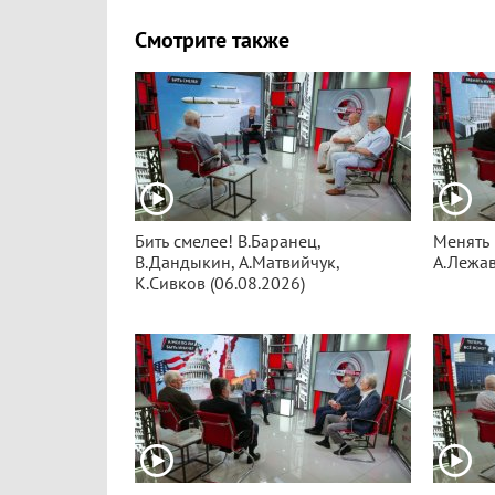
Смотрите также
Бить смелее! В.Баранец,
Менять 
В.Дандыкин, А.Матвийчук,
А.Лежав
К.Сивков (06.08.2026)