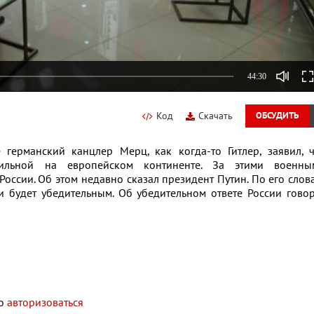
44:30
Код
Скачать
ОБСУДИТЬ
германский канцлер Мерц, как когда-то Гитлер, заявил, ч
льной на европейском континенте. За этими военны
ссии. Об этом недавно сказал президент Путин. По его слов
 и будет убедительным. Об убедительном ответе России гово
мо
авторизоваться