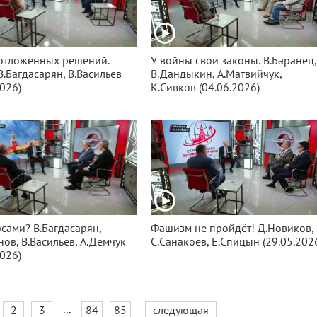
отложенных решений.
У войны свои законы. В.Баранец,
 В.Багдасарян, В.Васильев
В.Дандыкин, А.Матвийчук,
2026)
К.Сивков (04.06.2026)
усами? В.Багдасарян,
Фашизм не пройдёт! Д.Новиков,
нов, В.Васильев, А.Демчук
С.Санакоев, Е.Спицын (29.05.202
2026)
...
2
3
84
85
следующая