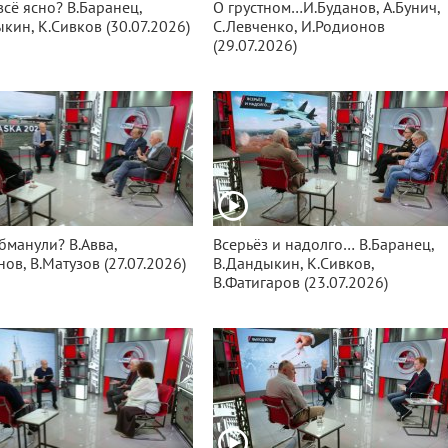
всё ясно? В.Баранец,
О грустном…И.Буданов, А.Бунич,
кин, К.Сивков (30.07.2026)
С.Левченко, И.Родионов
(29.07.2026)
бманули? В.Авва,
Всерьёз и надолго… В.Баранец,
нов, В.Матузов (27.07.2026)
В.Дандыкин, К.Сивков,
В.Фатигаров (23.07.2026)