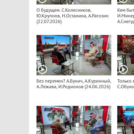
О будущем. С.Колесников,
Кем быт
Ю.Крупнов, Н.Останина, А.Рагозин
И.Минер
(22.07.2026)
А.Снегу
Без перемен? А.Бунич, А.Куринный,
Только 
А.Лежава, И.Родионов (24.06.2026)
С.Обухо