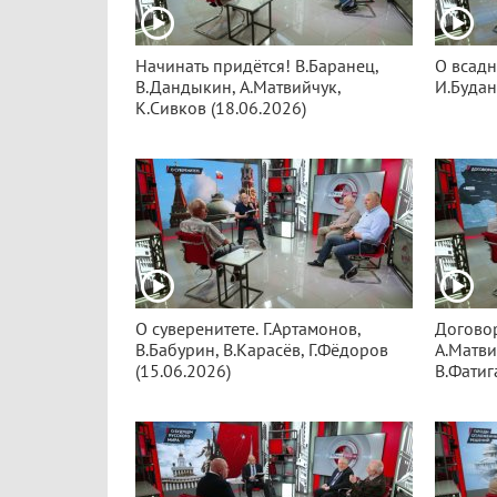
Начинать придётся! В.Баранец,
О всадн
В.Дандыкин, А.Матвийчук,
И.Будан
К.Сивков (18.06.2026)
О суверенитете. Г.Артамонов,
Договор
В.Бабурин, В.Карасёв, Г.Фёдоров
А.Матви
(15.06.2026)
В.Фатиг