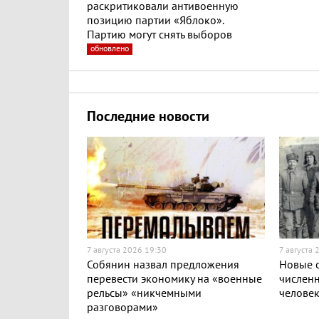
раскритиковали антивоенную
позицию партии «Яблоко».
Партию могут снять выборов
обновлено
Последние новости
7 августа 2026 19:30
7 августа 
Собянин назвал предложения
Новые с
перевести экономику на «военные
численн
рельсы» «никчемными
челове
разговорами»