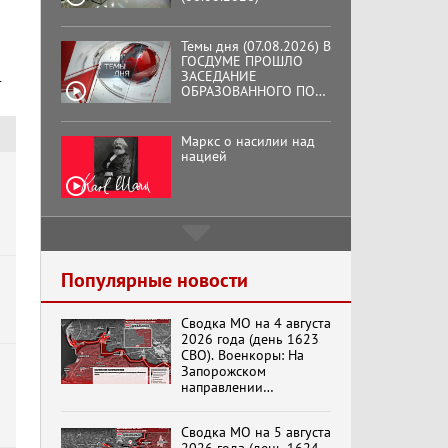
о
Темы дня (07.08.2026) В
ГОСДУМЕ ПРОШЛО
ЗАСЕДАНИЕ
т
ОБРАЗОВАННОГО ПО
ИНИЦИАТИВЕ КПРФ
ОБЩЕСТВЕННОГО
КОМИТЕТА ЗА
Маркс о насилии над
ОСВОБОЖДЕНИЕ
нацией
ПРЕЗИДЕНТА
ВЕНЕСУЭЛЫ
НИКОЛАСА МАДУРО.
Подмосковный
кооператор
Популярные новости
Сводка МО на 4 августа
Хук слева: «Что и
2026 года (день 1623
требовалось доказать!»
СВО). Военкоры: На
(07.08.2026)
Запорожском
направлении
продолжаются
столкновения в районе
Бренды Советской
Сводка МО на 5 августа
Степногорска
эпохи "Гжель"