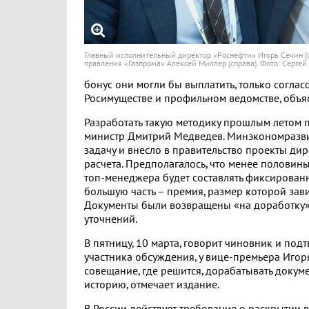
Главный исполнительный директор «Роснефти» Игорь Сечин (с
правления «Газпрома» Алексей Миллер (справа). Фото: Сергей
бонус они могли бы выплатить, только согласо
Росимуществе и профильном ведомстве, объяс
Разработать такую методику прошлым летом 
министр Дмитрий Медведев. Минэкономразв
задачу и внесло в правительство проекты ди
расчета. Предполагалось, что менее половин
топ-менеджера будет составлять фиксированн
большую часть – премия, размер которой завис
Документы были возвращены «на доработку»
уточнений.
В пятницу, 10 марта, говорит чиновник и под
участника обсуждения, у вице-премьера Иго
совещание, где решится, дорабатывать докуме
историю, отмечает издание.