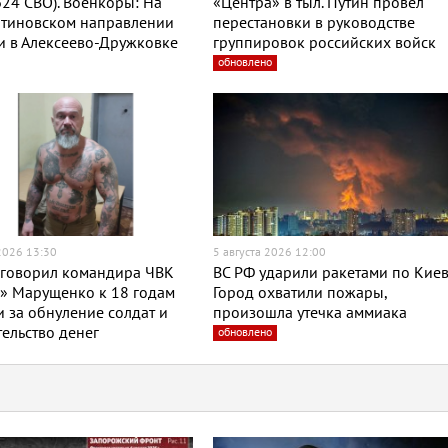
624 СВО). Военкоры: На
«Центра» в тыл. Путин провел
нтиновском направлении
перестановки в руководстве
и в Алексеево-Дружковке
группировок российских войск
обновлено
 2026 13:30
5 августа 2026 12:00
иговорил командира ЧВК
ВС РФ ударили ракетами по Киев
» Марущенко к 18 годам
Город охватили пожары,
 за обнуление солдат и
произошла утечка аммиака
ельство денег
обновлено