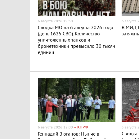
6 августа 2026 19:30
6 августа
Сводка МО на 6 августа 2026 года
В МИД Р
(день 1625 СВО). Количество
затяжн
уничтоженных танков и
бронетехники превысило 30 тысяч
единиц
– КПРФ
6 августа 2026 12:00
5 августа
Сводка 
Геннадий Зюганов: Нынче в