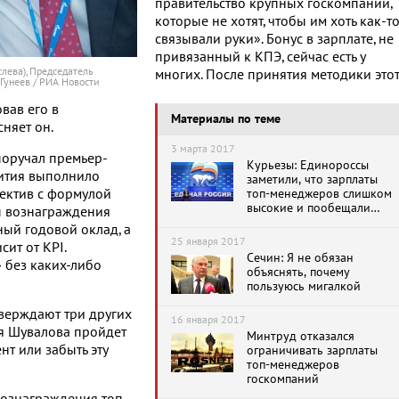
правительство крупных госкомпаний,
которые не хотят, чтобы им хоть как-т
связывали руки». Бонус в зарплате, не
привязанный к КПЭ, сейчас есть у
лева), Председатель
многих. После принятия методики это
 Гунеев / РИА Новости
вав его в
Материалы по теме
няет он.
3 марта 2017
поручал премьер-
Курьезы: Единороссы
ития выполнило
заметили, что зарплаты
ректив с формулой
топ-менеджеров слишком
высокие и пообещали
ы вознаграждения
работникам возможность
ый годовой оклад, а
«понять»
25 января 2017
ит от KPI.
Сечин: Я не обязан
 без каких-либо
объяснять, почему
пользуюсь мигалкой
тверждают три других
16 января 2017
ря Шувалова пройдет
Минтруд отказался
нт или забыть эту
ограничивать зарплаты
топ-менеджеров
госкомпаний