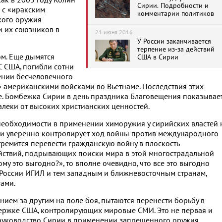
как в 2003 году Колин
Сирии. Подробности и
 с «иракским
комментарии политиков
кого оружия
и их союзников в
21 июня 2016
У России заканчивается
терпение из-за действий
м. Еще дымятся
США в Сирии
С США, погибли сотни
ении бесчеловечного
 американскими войсками во Вьетнаме. Последствия этих
. Бомбежка Сирии в день праздника Благовещения показывает
леки от высоких христианских ценностей.
 необходимости в применении химоружия у сирийских властей 
ии уверенно контролирует ход войны против международного
тремится перевести гражданскую войну в плоскость
ействий, подрывающих поиски мира в этой многострадальной
ому это выгодно?», то вполне очевидно, что все это выгодно
России ИГИЛ и тем западным и ближневосточным странам,
ами.
ием за другим на поле боя, пытаются перенести борьбу в
ржке США, контролирующих мировые СМИ. Это не первая и
руководство Сирии в применении запрещенного оружия.