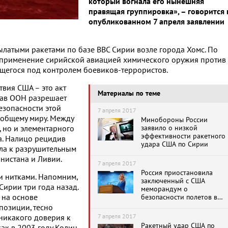
который вогнала его нынешняя
правящая группировка», – говорится 
опубликованном 7 апреля заявлении
ылатыми ракетами по базе ВВС Сирии возле города Хомс. По
а применение сирийской авиацией химического оружия против
щегося под контролем боевиков-террористов.
вия США – это акт
Материалы по теме
став ООН разрешает
езопасности этой
7 апреля 2017
еобщему миру. Между
Минобороны России
заявило о низкой
, но и элементарного
эффективности ракетного
а. Налицо рецидив
удара США по Сирии
ла к разрушительным
нистана и Ливии.
7 апреля 2017
Россия приостановила
и нитками. Напомним,
заключенный с США
ирии три года назад.
меморандум о
 на основе
безопасности полетов в
Сирии
озиции, тесно
7 апреля 2017
никакого доверия к
Ракетный удар США по