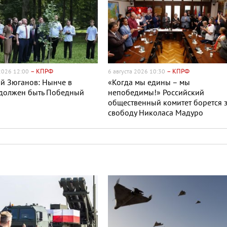
– КПРФ
– КПРФ
 2026 12:00
6 августа 2026 10:30
й Зюганов: Нынче в
«Когда мы едины – мы
 должен быть Победный
непобедимы!» Российский
общественный комитет борется 
свободу Николаса Мадуро