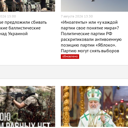
2026 15:00
7 августа 2026 13:30
ше предложили сбивать
«Иноагенты» или «у каждой
кие баллистические
партии свое понятие мира»?
 над Украиной
Политические партии РФ
раскритиковали антивоенную
позицию партии «Яблоко».
Партию могут снять выборов
обновлено