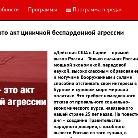
обности
Программы
Программа передач
то акт циничной беспардонной агрессии
«Действия США в Сирии – прямой
вызов России… Только сильная России
мощной экономикой, передовой
наукой, высококлассным образовани
и могучими Вооруженными силами
способна отстаивать свои интересы в
бурном и суровом море мировой
политики. Это требует немедленного
отказа от провального социально-
экономического курса, навязанного
нашей стране 25 лет назад. На повест
дня – создание Правительства
народного доверия, способного
вывести Россию из того тупика, в