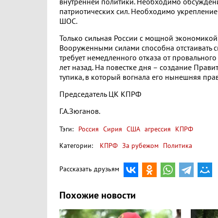
внутренней политики. Необходимо обсуждени
патриотических сил. Необходимо укрепление
ШОС.
Только сильная России с мощной экономикой
Вооруженными силами способна отстаивать с
требует немедленного отказа от провального
лет назад. На повестке дня – создание Прави
тупика, в который вогнала его нынешняя пра
Председатель ЦК КПРФ
Г.А.Зюганов.
Тэги:
Россия
Сирия
США
агрессия
КПРФ
Категории:
КПРФ
За рубежом
Политика
Рассказать друзьям
Похожие новости