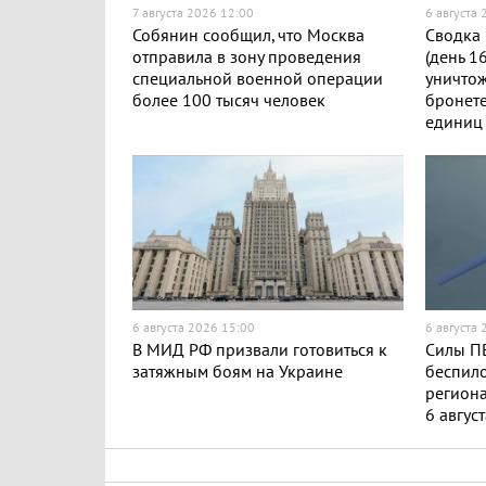
7 августа 2026 12:00
6 августа
Собянин сообщил, что Москва
Сводка 
отправила в зону проведения
(день 1
специальной военной операции
уничто
более 100 тысяч человек
бронете
единиц
6 августа 2026 15:00
6 августа
В МИД РФ призвали готовиться к
Силы ПВ
затяжным боям на Украине
беспило
региона
6 авгус