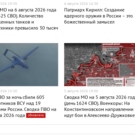
 2026 19:30
6 августа 2026 16:30
МО на 6 августа 2026 года
Патриарх Кирилл: Создание
625 СВО). Количество
ядерного оружия в России – это
женных танков и
божественный замысел
хники превысило 30 тысяч
 2026 13:30
5 августа 2026 19:00
О за ночь сбили 605
Сводка МО на 5 августа 2026 го
тников ВСУ над 19
(день 1624 СВО). Военкоры: На
ми России. Сводка ПВО на
Константиновском направлении
та 2026 года
идут бои в Алексеево-Дружковке
обновлено