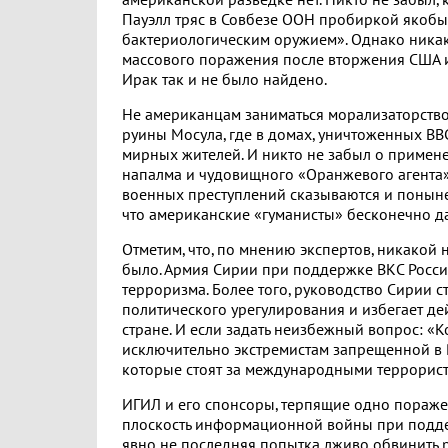
американской разведке нет. Никто не забыл, 
Пауэлл тряс в Совбезе ООН пробиркой якобы
бактериологическим оружием». Однако ника
массового поражения после вторжения США 
Ирак так и не было найдено.
Не американцам заниматься морализаторство
руины Мосула, где в домах, уничтоженных ВВ
мирных жителей. И никто не забыл о примен
напалма и чудовищного «Оранжевого агента»
военных преступлений сказываются и поныне
что американские «гуманисты» бесконечно да
Отметим, что, по мнению экспертов, никакой
было. Армия Сирии при поддержке ВКС Росс
терроризма. Более того, руководство Сирии с
политического урегулирования и избегает д
стране. И если задать неизбежный вопрос: «К
исключительно экстремистам запрещенной в 
которые стоят за международными террорист
ИГИЛ и его спонсоры, терпящие одно поражен
плоскость информационной войны при подде
явно не последняя попытка лживо обвинить 