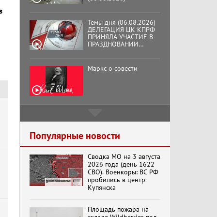
ПРАЗДНОВАНИИ
в
ВОСЕМЬДЕСЯТ
ТРЕТЬЕЙ ГОДОВЩИНЫ
ОСВОБОЖДЕНИЯ ОРЛА
Маркс о совести
ОТ НЕМЕЦКО-
ФАШИСТСКИХ
ЗАХВАТЧИКОВ.
Подмосковный
кооператор
Хук слева:
«Додоговаривались...»
Популярные новости
(11.06.2026)
Сводка МО на 3 августа
2026 года (день 1622
Бренды Советской
СВО). Военкоры: ВС РФ
эпохи "Гжель"
пробились в центр
Купянска
Площадь пожара на
Специальный репортаж