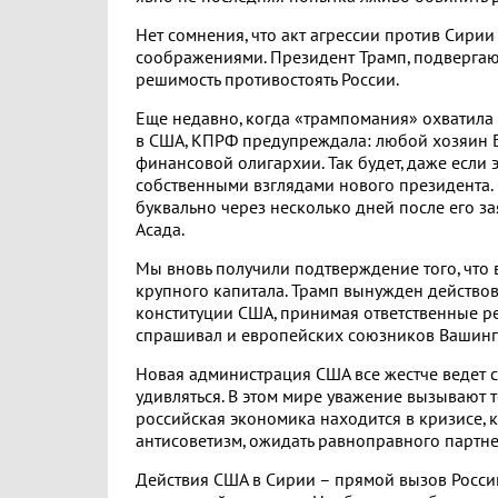
Нет сомнения, что акт агрессии против Сири
соображениями. Президент Трамп, подвергаю
решимость противостоять России.
Еще недавно, когда «трампомания» охватила
в США, КПРФ предупреждала: любой хозяин Б
финансовой олигархии. Так будет, даже если
собственными взглядами нового президента.
буквально через несколько дней после его з
Асада.
Мы вновь получили подтверждение того, что
крупного капитала. Трамп вынужден действо
конституции США, принимая ответственные ре
спрашивал и европейских союзников Вашинг
Новая администрация США все жестче ведет с
удивляться. В этом мире уважение вызывают т
российская экономика находится в кризисе, 
антисоветизм, ожидать равноправного партне
Действия США в Сирии – прямой вызов России