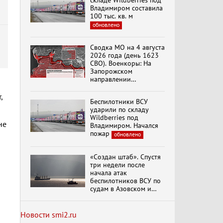
складе Wildberries под
«Изменимся или
Владимиром составила
вымрем»
100 тыс. кв. м
обновлено
К ГРАЖДАНАМ
Сводка МО на 4 августа
РОССИИ! Обращение
2026 года (день 1623
Г.А. Зюганова,
СВО). Военкоры: На
Председателя ЦК
Запорожском
КПРФ Руководителя
направлении
фракции КПРФ в
продолжаются
Государственной Думе
Документальный
столкновения в районе
РФ (28.07.2026)
,
фильм "Империализм и
Беспилотники ВСУ
Степногорска
террор"
ударили по складу
Wildberries под
не
Владимиром. Начался
пожар
обновлено
Бить смелее!
В.Баранец, В.Дандыкин,
А.Матвийчук, К.Сивков
«Создан штаб». Спустя
(06.08.2026)
три недели после
начала атак
беспилотников ВСУ по
Темы дня (06.08.2026)
судам в Азовском и
ДЕЛЕГАЦИЯ ЦК КПРФ
Черном морях
ПРИНЯЛА УЧАСТИЕ В
Минтранс рассказал о
ПРАЗДНОВАНИИ
мерах по защите
Новости smi2.ru
ВОСЕМЬДЕСЯТ
судоходства
обновлено