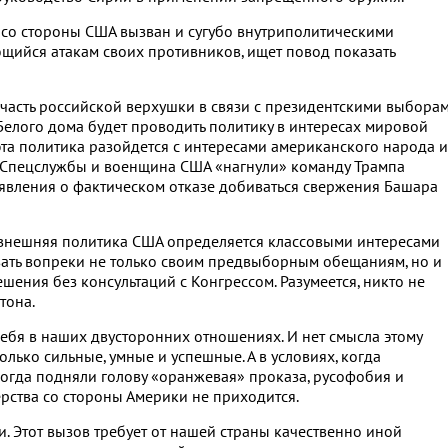
и со стороны США вызван и сугубо внутриполитическими
щийся атакам своих противников, ищет повод показать
 часть российской верхушки в связи с президентскими выбора
елого дома будет проводить политику в интересах мировой
 эта политика разойдется с интересами американского народа и
 Спецслужбы и военщина США «нагнули» команду Трампа
аявления о фактическом отказе добиваться свержения Башара
 внешняя политика США определяется классовыми интересами
вать вопреки не только своим предвыборным обещаниям, но и
шения без консультаций с Конгрессом. Разумеется, никто не
тона.
ебя в наших двусторонних отношениях. И нет смысла этому
олько сильные, умные и успешные. А в условиях, когда
когда подняли голову «оранжевая» проказа, русофобия и
рства со стороны Америки не приходится.
. Этот вызов требует от нашей страны качественно иной