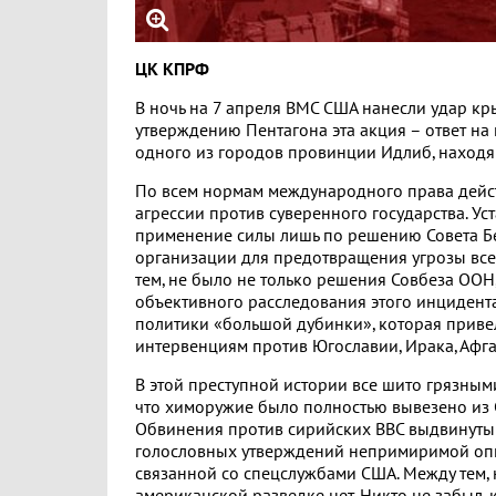
ЦК КПРФ
В ночь на 7 апреля ВМС США нанесли удар кр
утверждению Пентагона эта акция – ответ н
одного из городов провинции Идлиб, находя
По всем нормам международного права дейст
агрессии против суверенного государства. У
применение силы лишь по решению Совета Б
организации для предотвращения угрозы вс
тем, не было не только решения Совбеза ООН
объективного расследования этого инцидент
политики «большой дубинки», которая приве
интервенциям против Югославии, Ирака, Афга
В этой преступной истории все шито грязным
что химоружие было полностью вывезено из С
Обвинения против сирийских ВВС выдвинуты
голословных утверждений непримиримой опп
связанной со спецслужбами США. Между тем, 