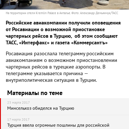
На территории отеля Kremlin Palaсe в Анталье. Фото: Александр Демьянчук/ТАСС
Российские авиакомпании получили оповещения
от Росавиации о возможной приостановке
чартерных рейсов в Турцию, об этом сообщают
ТАСС, «Интерфакс» и газета «Коммерсантъ»
Росавиация разослала телеграмму российским
авиакомпаниям о возможном приостановлении
чартерных рейсов в турецкие аэропорты. В
телеграмме указывается причина —
внутриполитическая ситуация в Турции.
Материалы по теме
23 марта 2017
Минсельхоз обиделся на Турцию
17 марта 2017
Турция ввела огромные пошлины для российской