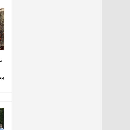
да
яч