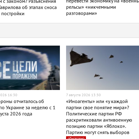
перевести экономику на «военн
 с законом? Разъяснения
рельсы» «никчемными
Гаврилова об этапах сноса
разговорами»
 постройки
2026 16:30
7 августа 2026 13:30
роны отчиталось об
«Иноагенты» или «у каждой
по Украине за неделю с 1
партии свое понятие мира»?
густа 2026 года
Политические партии РФ
раскритиковали антивоенную
позицию партии «Яблоко».
Партию могут снять выборов
обновлено