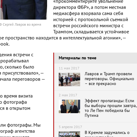
«прокомментируйте увольнение
директора ФБР», а потом местная
медиасфера взорвала сама себя
историей с протокольной съемкой
Ф Сергей Лавров во время
встречи российского министра с
Трампом, складывается устойчивое
 пространство находится в интеллектуальной агонии», —
book.
дения встречи с
Материалы по теме
прорабатывал
о, сколько было
11 мая 2017
 присутствовало», —
Лавров и Трамп провели
переговоры. Официально
начала переговоров —
– все прекрасно
2 мая 2017
о время визита
Эффект пропаганды: Если
го фотографа
бы выборы прошли завтра,
ся в открытом
то Ле Пен победила бы
Путина
али фотографы. Мы
5 апреля 2017
тограф агентства
В Кремле задумались о