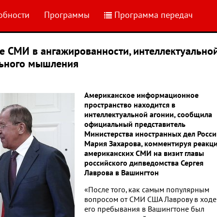
обности
Программы
Программа передач
е СМИ в ангажированности, интеллектуально
льного мышления
Американское информационное
пространство находится в
интеллектуальной агонии, сообщила
официальный представитель
Министерства иностранных дел Росси
Мария Захарова, комментируя реакц
американских СМИ на визит главы
российского дипведомства Сергея
Лаврова в Вашингтон
«После того, как самым популярным
вопросом от СМИ США Лаврову в ходе
его пребывания в Вашингтоне был