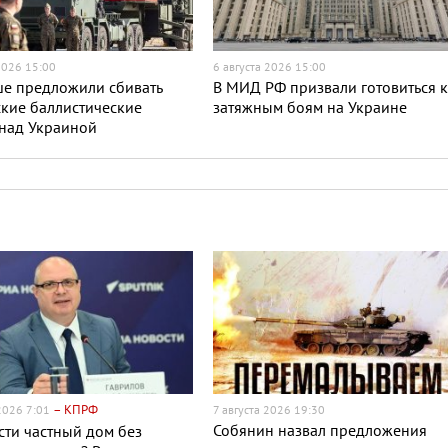
2026 15:00
6 августа 2026 15:00
ше предложили сбивать
В МИД РФ призвали готовиться 
кие баллистические
затяжным боям на Украине
 над Украиной
– КПРФ
 2026 7:01
7 августа 2026 19:30
Собянин назвал предложения
сти частный дом без