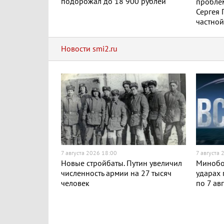
подорожал до 18 900 рублей
проблем
Сергея 
частной
Новости smi2.ru
7 августа 2026 18:00
7 августа 
Новые стройбаты. Путин увеличил
Минобо
численность армии на 27 тысяч
ударах 
человек
по 7 ав