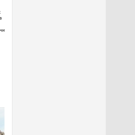
х
в
ечи