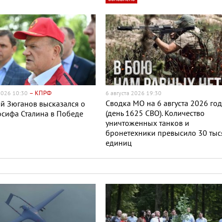
– КПРФ
 2026 10:30
6 августа 2026 19:30
Сводка МО на 6 августа 2026 го
й Зюганов высказался о
(день 1625 СВО). Количество
сифа Сталина в Победе
уничтоженных танков и
бронетехники превысило 30 тыс
единиц