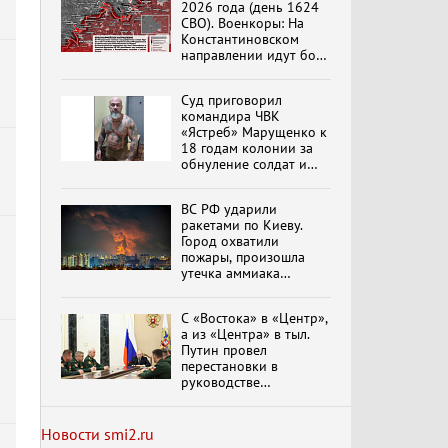
2026 года (день 1624
СВО). Военкоры: На
Специальный репортаж
Константиновском
«Изменимся или
направлении идут бои
вымрем»
в Алексеево-Дружковке
Суд приговорил
командира ЧВК
К ГРАЖДАНАМ
«Ястреб» Марущенко к
РОССИИ! Обращение
18 годам колонии за
Г.А. Зюганова,
обнуление солдат и
Председателя ЦК
вымогательство денег
КПРФ Руководителя
фракции КПРФ в
ВС РФ ударили
Государственной Думе
Документальный
ракетами по Киеву.
РФ (28.07.2026)
фильм "Империализм и
Город охватили
террор"
пожары, произошла
утечка аммиака
обновлено
Бить смелее!
С «Востока» в «Центр»,
В.Баранец, В.Дандыкин,
а из «Центра» в тыл.
А.Матвийчук, К.Сивков
Путин провел
(06.08.2026)
перестановки в
руководстве
группировок
Темы дня (07.08.2026) В
российских войск
ГОСДУМЕ ПРОШЛО
обновлено
Новости smi2.ru
ЗАСЕДАНИЕ