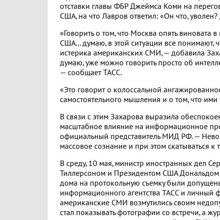
отставки главы ФБР Джеймса Коми на перего
США, на что Лавров ответил: «Он что, уволен?
«Говорить о том, что Москва опять виновата в
США... думаю, в этой ситуации все понимают, 
истерика американских СМИ, — добавила Заха
думаю, уже можно говорить просто об интелл
— сообщает ТАСС.
«Это говорит о колоссальной ангажированнос
самостоятельного мышления и о том, что ими
В связи с этим Захарова выразила обеспоко
масштабное влияние на информационное прос
официальный представитель МИД РФ. — Нево
массовое сознание и при этом скатываться к 
В среду, 10 мая, министр иностранных дел Се
Тиллерсоном и Президентом США Дональдом Т
дома на протокольную съемку были допущены
информационного агентства ТАСС и личный фо
американские СМИ возмутились своим недопус
стал показывать фотографии со встречи, а жур