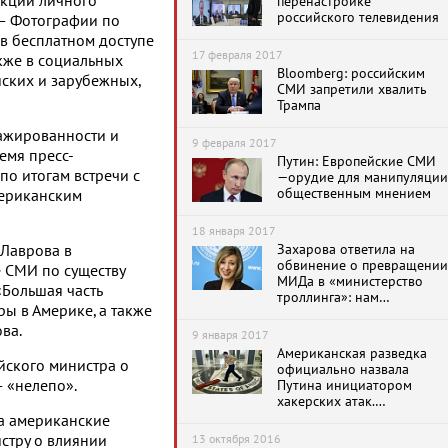
нкции личного
перенастройке
российского телевидения
 — Фотографии по
 в бесплатном доступе
17 февраля 2017
акже в социальных
Bloomberg: российским
ийских и зарубежных,
СМИ запретили хвалить
Трампа
ажированности и
9 февраля 2017
емя пресс-
Путин: Европейские СМИ
о итогам встречи с
—орудие для манипуляции
общественным мнением
мериканским
18 января 2017
Захарова ответила на
 Лаврова в
обвинение о превращении
 СМИ по существу
МИДа в «министерство
«Большая часть
троллинга»: нам
ры в Америке, а также
приходится
ва.
9 января 2017
Американская разведка
ийского министра о
официально назвала
— «нелепо».
Путина инициатором
хакерских атак.
Подробности
а американские
стру о влиянии
13 октября 2016