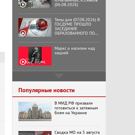
Темы дня (07.08.2026) В
ГОСДУМЕ ПРОШЛО
ЗАСЕДАНИЕ
ОБРАЗОВАННОГО ПО
ИНИЦИАТИВЕ КПРФ
ОБЩЕСТВЕННОГО
КОМИТЕТА ЗА
Маркс о насилии над
ОСВОБОЖДЕНИЕ
нацией
ПРЕЗИДЕНТА
ВЕНЕСУЭЛЫ
НИКОЛАСА МАДУРО.
Подмосковный
кооператор
Хук слева: «Что и
Популярные новости
требовалось доказать!»
(07.08.2026)
В МИД РФ призвали
готовиться к затяжным
боям на Украине
Бренды Советской
эпохи "Гжель"
Сводка МО на 5 августа