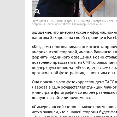
Президент США Дональд Трамп и министр иностранных дел Р
встречи в Белом доме. Фото: Александр Щербак/ТАСС
ощущение, что американское информационное
написала Захарова на своей странице в Face
«Когда мы проговаривали все аспекты прове
американской стороной, именно Вашингтон 
форматы медийного освещения. Ровно стольк
позволено представителей СМИ, столько там и
подчеркнула дипломат. «Речь идет о съемке 
протокольной фотографии», — пояснила она.
Она пояснила, что фотокорреспондент ТАСС в
Лаврова в США осуществляет функции лично
министра, а фотографии со встреч размещают
доступе на сайте дипведомства.
«С американской стороны также присутствов
четко заявили, что с нашей стороны будет фо