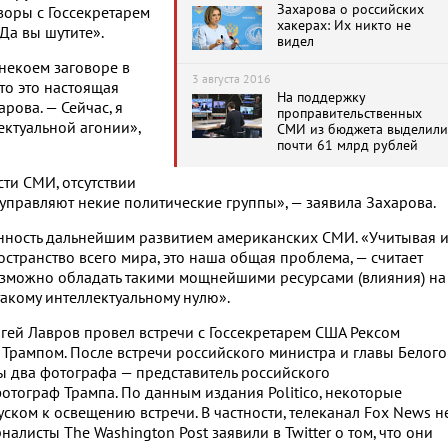
Захарова о российских
воры с Госсекретарем
хакерах: Их никто не
 Да вы шутите».
видел
 некоем заговоре в
3 августа 2016
что это настоящая
На поддержку
рова. — Сейчас, я
проправительственных
ектуальной агонии»,
СМИ из бюджета выделили
почти 61 млрд рублей
ти СМИ, отсутствии
 управляют некие политические группы», — заявила Захарова.
енность дальнейшим развитием американских СМИ. «Учитывая 
транство всего мира, это наша общая проблема, — считает
зможно обладать такими мощнейшими ресурсами (влияния) на
такому интеллектуальному нулю».
ргей Лавров провел встречи с Госсекретарем США Рексом
рампом. После встречи российского министра и главы Белого
 два фотографа — представитель российского
тограф Трампа. По данным издания Politico, некоторые
ком к освещению встречи. В частности, телеканал Fox News н
налисты The Washington Post заявили в Twitter о том, что они