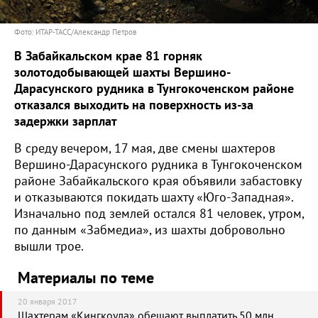
Фото: ИТАР-ТАСС/Александр Петров
В Забайкальском крае 81 горняк
золотодобывающей шахты Вершино-
Дарасунского рудника в Тунгокоченском районе
отказался выходить на поверхность из-за
задержки зарплат
В среду вечером, 17 мая, две смены шахтеров
Вершино-Дарасунского рудника в Тунгокоченском
районе Забайкальского края объявили забастовку
и отказываются покидать шахту «Юго-Западная».
Изначально под землей остался 81 человек, утром,
по данным «Забмедиа», из шахты добровольно
вышли трое.
Материалы по теме
20 января 2017
Шахтерам «Кингкоула» обещают выплатить 50 млн