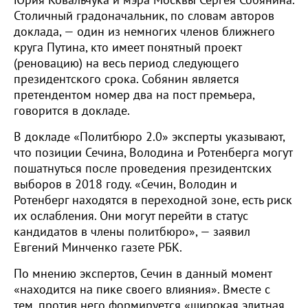
Юрия Ковальчука и мэра Москвы Сергея Собянина.
Столичный градоначальник, по словам авторов
доклада, — один из немногих членов ближнего
круга Путина, кто имеет понятный проект
(реновацию) на весь период следующего
президентского срока. Собянин является
претендентом номер два на пост премьера,
говорится в докладе.
В докладе «Политбюро 2.0» эксперты указывают,
что позиции Сечина, Володина и Ротенберга могут
пошатнуться после проведения президентских
выборов в 2018 году. «Сечин, Володин и
Ротенберг находятся в переходной зоне, есть риск
их ослабления. Они могут перейти в статус
кандидатов в члены политбюро», — заявил
Евгений Минченко газете РБК.
По мнению экспертов, Сечин в данный момент
«находится на пике своего влияния». Вместе с
тем, против него формируется «широкая элитная