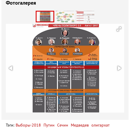
Фотогалерея
Тэги:
Выборы-2018
Путин
Сечин
Медведев
олигархат