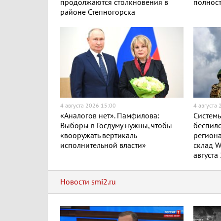
продолжаются столкновения в
полност
районе Степногорска
4 августа 2026 15:00
4 августа
«Аналогов нет». Памфилова:
Системы
Выборы в Госдуму нужны, чтобы
беспило
«вооружать вертикаль
региона
исполнительной власти»
склад W
августа
Новости smi2.ru