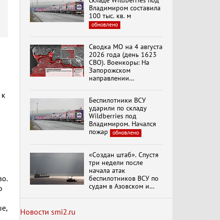
складе Wildberries под
вымрем»
Владимиром составила
100 тыс. кв. м
обновлено
К ГРАЖДАНАМ
РОССИИ! Обращение
Сводка МО на 4 августа
Г.А. Зюганова,
2026 года (день 1623
Председателя ЦК
СВО). Военкоры: На
КПРФ Руководителя
Запорожском
фракции КПРФ в
направлении
Государственной Думе
Документальный
продолжаются
РФ (28.07.2026)
фильм "Империализм и
столкновения в районе
 к
террор"
Беспилотники ВСУ
Степногорска
ударили по складу
Wildberries под
Владимиром. Начался
Бить смелее!
пожар
обновлено
В.Баранец, В.Дандыкин,
А.Матвийчук, К.Сивков
(06.08.2026)
«Создан штаб». Спустя
три недели после
начала атак
Темы дня (06.08.2026)
о.
беспилотников ВСУ по
ДЕЛЕГАЦИЯ ЦК КПРФ
судам в Азовском и
о
ПРИНЯЛА УЧАСТИЕ В
Черном морях
ПРАЗДНОВАНИИ
Минтранс рассказал о
ВОСЕМЬДЕСЯТ
е,
мерах по защите
Новости smi2.ru
ТРЕТЬЕЙ ГОДОВЩИНЫ
судоходства
обновлено