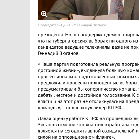
Председатель ЦК КПРФ Геннадий Зюганов
президента. Но эта поддержка демонстрирова
что на губернаторских выборах ни одного и
кандидатов ведущие телеканалы даже не пока
Геннадий Зюганов.
«Наша партия подготовила реальную програм
достойной жизни», выдвинула большую коман
профессионально подготовленных, опытных 
предложили провести полноценные выборы,
предусматривали бы соперничество команд, 
дебаты, честное и достойное голосование. К 
власти и на этот раз не откликнулась на пре
команды», – подчеркнул лидер КПРФ.
Давая оценку работе КПРФ на прошедших вы
Зюганов отметил, что «партия отработала со
является на сегодня главной созидательной
силой на оппозиционном фланге».