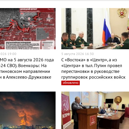
 2026 19:00
5 августа 2026 16:30
МО на 5 августа 2026 года
С «Востока» в «Центр», а из
624 СВО). Военкоры: На
«Центра» в тыл. Путин провел
нтиновском направлении
перестановки в руководстве
и в Алексеево-Дружковке
группировок российских войск
обновлено