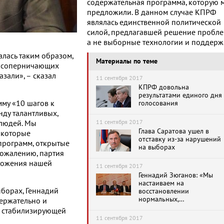
содержательная программа, которую 
предложили. В данном случае КПРФ
являлась единственной политической
силой, предлагавшей решение пробле
а не выборные технологии и поддерж
лась таким образом,
Материалы по теме
з соперничающих
зали», – сказал
11 сентября 2017
КПРФ довольна
результатами единого дня
му «10 шагов к
голосования
ду талантливых,
11 сентября 2017
людей. Мы
Глава Саратова ушел в
 которые
отставку из-за нарушений
программ, открытые
на выборах
сожалению, партия
дложения нашей
11 сентября 2017
Геннадий Зюганов: «Мы
настаиваем на
борах, Геннадий
восстановлении
нормальных,
держательно и
демократических
 и стабилизирующей
выборов»
11 сентября 2017