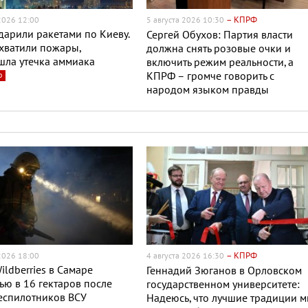
– КПРФ
 2026 12:00
5 августа 2026 10:30
дарили ракетами по Киеву.
Сергей Обухов: Партия власти
хватили пожары,
должна снять розовые очки и
шла утечка аммиака
включить режим реальности, а
о
КПРФ – громче говорить с
народом языком правды
– КПРФ
 2026 18:00
4 августа 2026 16:30
ildberries в Самаре
Геннадий Зюганов в Орловском
ю в 16 гектаров после
государственном университете:
еспилотников ВСУ
Надеюсь, что лучшие традиции 