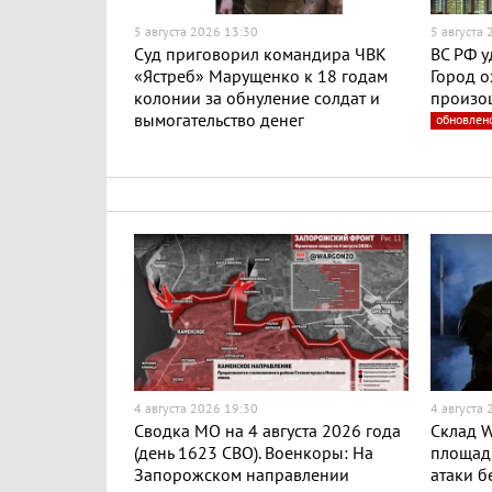
5 августа 2026 13:30
5 августа
Суд приговорил командира ЧВК
ВС РФ у
«Ястреб» Марущенко к 18 годам
Город о
колонии за обнуление солдат и
произо
вымогательство денег
обновлен
4 августа 2026 19:30
4 августа
Сводка МО на 4 августа 2026 года
Склад W
(день 1623 СВО). Военкоры: На
площадь
Запорожском направлении
атаки б