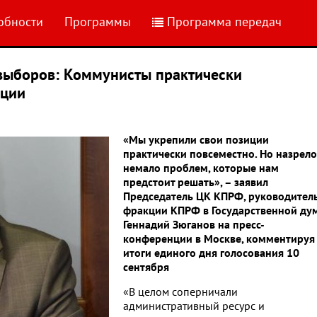
обности
Программы
Программа передач
 выборов: Коммунисты практически
иции
«Мы укрепили свои позиции
практически повсеместно. Но назрело
немало проблем, которые нам
предстоит решать», – заявил
Председатель ЦК КПРФ, руководител
фракции КПРФ в Государственной ду
Геннадий Зюганов на пресс-
конференции в Москве, комментируя
итоги единого дня голосования 10
сентября
«В целом соперничали
административный ресурс и