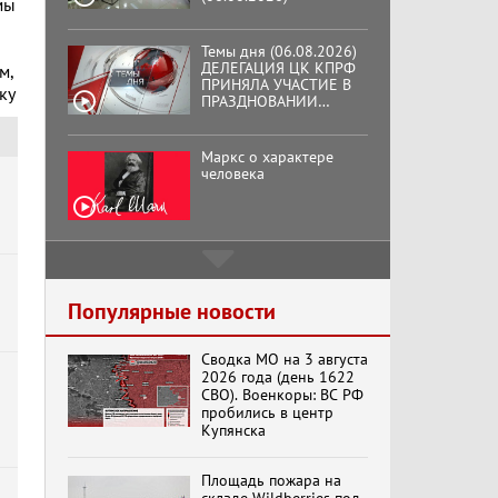
мы
ВОСЕМЬДЕСЯТ
ТРЕТЬЕЙ ГОДОВЩИНЫ
ОСВОБОЖДЕНИЯ ОРЛА
Маркс о характере
ОТ НЕМЕЦКО-
человека
м,
ФАШИСТСКИХ
ку
ЗАХВАТЧИКОВ.
Подмосковный
кооператор
Хук слева:
«Додоговаривались...»
(11.06.2026)
Популярные новости
Сводка МО на 3 августа
Бренды Советской
2026 года (день 1622
эпохи "Гжель"
СВО). Военкоры: ВС РФ
пробились в центр
Купянска
Специальный репортаж
Площадь пожара на
«Изменимся или