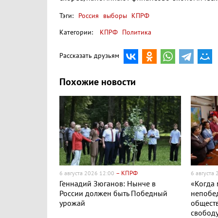
Тэги:
Россия
выборы
КПРФ
Категории:
КПРФ
Политика
Рассказать друзьям
Похожие новости
– КПРФ
6 августа 2026 12:00
6 августа
Геннадий Зюганов: Нынче в
«Когда
России должен быть Победный
непобе
урожай
обществ
свобод