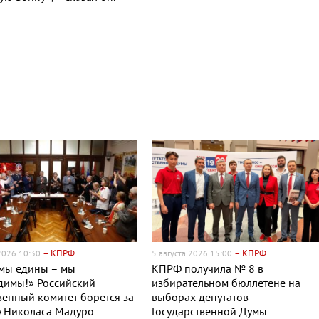
– КПРФ
– КПРФ
 2026 10:30
5 августа 2026 15:00
 мы едины – мы
КПРФ получила № 8 в
димы!» Российский
избирательном бюллетене на
енный комитет борется за
выборах депутатов
у Николаса Мадуро
Государственной Думы