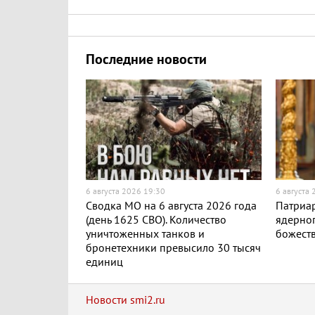
Последние новости
6 августа 2026 19:30
6 августа
Сводка МО на 6 августа 2026 года
Патриар
(день 1625 СВО). Количество
ядерног
уничтоженных танков и
божест
бронетехники превысило 30 тысяч
единиц
Новости smi2.ru