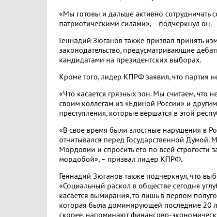
«Мы готовы и дальше активно сотрудничать с
патриотическими силами», – подчеркнул он.
Геннадий Зюганов также призвал принять из
законодательство, предусматривающие деба
кандидатами на президентских выборах.
Кроме того, лидер КПРФ заявил, что партия 
«Что касается грязных зон. Мы считаем, что
своим коллегам из «Единой России» и другим
преступления, которые вершатся в этой респу
«В свое время были злостные нарушения в Ро
отчитывался перед Государственной Думой. М
Мордовии и спросить его по всей строгости 
мордобой», – призвал лидер КПРФ.
Геннадий Зюганов также подчеркнул, что вы
«Социальный раскол в обществе сегодня углу
касается вымирания, то лишь в первом полуго
которая была доминирующей последние 20 лет
скорее, напоминают финансово-экономическую