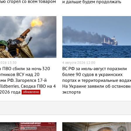
ью сгорел со всем товаром
и дальше будем продолжать
 2026 13:30
4 августа 2026 12:00
 ПВО сбили за ночь 320
ВС РФ за июль-август поразили
тников ВСУ над 20
более 90 судов в украинских
ми РФ. Загорелся 17-й
портах и территориальные водах
ildberries. Сводка ПВО на 4
На Украине заявили об остановк
 2026 года
экспорта
обновлено