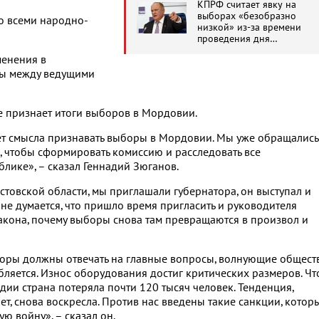
КПРФ считает явку на
выборах «безобразно
о всеми народно-
низкой» из-за времени
проведения дня
голосования
менения в
ты между ведущими
не признает итоги выборов в Мордовии.
 нет смысла признавать выборы в Мордовии. Мы уже обращались
, чтобы сформировать комиссию и расследовать все
блике», – сказал Геннадий Зюганов.
стовской области, мы приглашали губернатора, он выступал и
не думается, что пришло время пригласить и руководителя
закона, почему выборы снова там превращаются в произвол и
боры должны отвечать на главные вопросы, волнующие обществ
бляется. Износ оборудования достиг критических размеров. Чт
дии страна потеряла почти 120 тысяч человек. Тенденция,
, снова воскресла. Против нас введены такие санкции, которы
 войну», – сказал он.