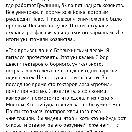
где работает Грудинин, было пятнадцать хозяйств.
Все уничтожили, кроме хозяйства, которым
руководит Павел Николаевич. Уничтожение было
простым. Делили на куски. Потом покупали,
скупали, расфасовывали деньги по карманам. И в
итоги уничтожали хозяйства».
«Так произошло и с Барвихинским лесом. Я
пытался протестовать. Этот уникальный бор –
двести гектаров отборного, уникального,
потрясающего леса не тронул ни одни царь, ни
один генсек. Не тронули его и фашисты. За
последнее время сто гектаров леса угробили
почти полностью. Съездите туда со своими
камерами, посмотрите, что сделали из легких
Москвы. Кто-нибудь ответил за это безумие? Нет.
Почти сто тысяч гектаров хвойного леса
уничтожили. Вы видели, чтобы хоть кто-нибудь рот
открыл и ответил за это безумие? Тоже нет», – с
возмущением отметил лидер российских