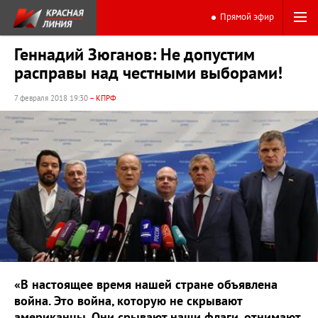
Прямой эфир
Геннадий Зюганов: Не допустим
расправы над честными выборами!
7 февраля 2018 19:30
– КПРФ
«В настоящее время нашей стране объявлена
война. Это война, которую не скрывают
американцы. Они срывают наши флаги, отнимают