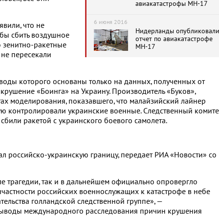
авиакатастрофы MH-17
6 июня 2016
явили, что не
Нидерланды опубликовал
 бы сбить воздушное
отчет по авиакатастрофе
то зенитно-ракетные
MH-17
 не пересекали
ыводы которого основаны только на данных, полученных от
а крушение «Боинга» на Украину. Производитель «Буков»,
атах моделирования, показавшего, что малайзийский лайнер
рую контролировали украинские военные. Следственный комите
 сбили ракетой с украинского боевого самолета.
ал российско-украинскую границу, передает РИА «Новости» со
е трагедии, так и в дальнейшем официально опровергло
частности российских военнослужащих к катастрофе в небе
ельства голландской следственной группе», —
выводы международного расследования причин крушения