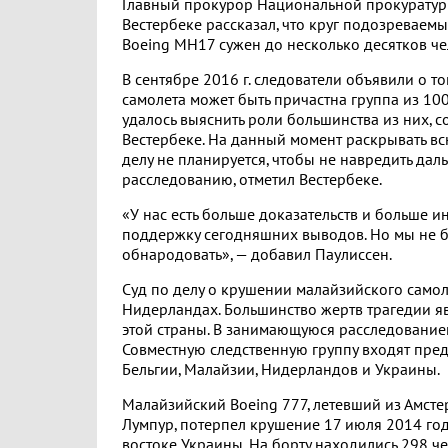
Главный прокурор Национальной прокурату
Вестербеке рассказал, что круг подозреваем
Boeing МH17 сужен до несколько десятков че
В сентябре 2016 г. следователи объявили о то
самолета может быть причастна группа из 100
удалось выяснить роли большинства из них, 
Вестербеке. На данный момент раскрывать 
делу не планируется, чтобы не навредить да
расследованию, отметил Вестербеке.
«У нас есть больше доказательств и больше 
поддержку сегодняшних выводов. Но мы не б
обнародовать», — добавил Паулиссен.
Суд по делу о крушении малайзийского самол
Нидерландах. Большинство жертв трагедии 
этой страны. В занимающуюся расследовани
Совместную следственную группу входят пред
Бельгии, Малайзии, Нидерландов и Украины.
Малайзийский Boeing 777, летевший из Амсте
Лумпур, потерпел крушение 17 июля 2014 го
востоке Украины. На борту находились 298 че