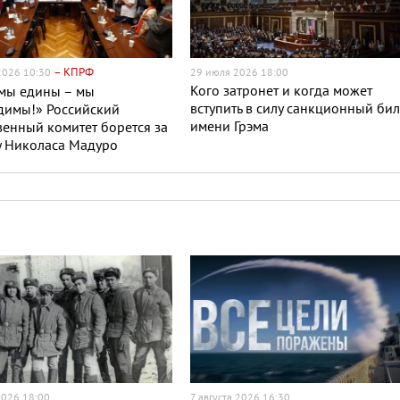
– КПРФ
 2026 10:30
29 июля 2026 18:00
Кого затронет и когда может
 мы едины – мы
вступить в силу санкционный бил
димы!» Российский
имени Грэма
енный комитет борется за
у Николаса Мадуро
2026 18:00
7 августа 2026 16:30