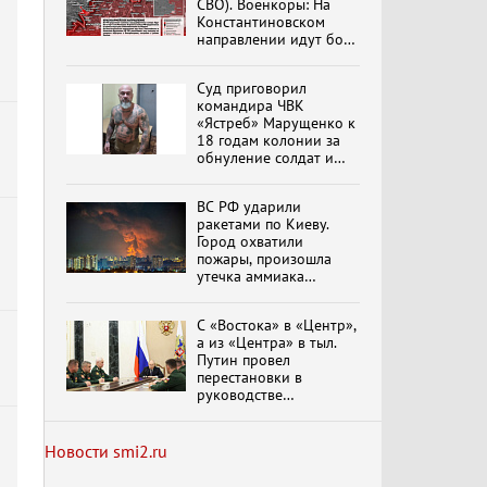
СВО). Военкоры: На
Константиновском
Специальный репортаж
направлении идут бои
«Изменимся или
в Алексеево-Дружковке
вымрем»
Суд приговорил
командира ЧВК
«Ястреб» Марущенко к
К ГРАЖДАНАМ
18 годам колонии за
РОССИИ! Обращение
обнуление солдат и
Г.А. Зюганова,
вымогательство денег
Председателя ЦК
КПРФ Руководителя
ВС РФ ударили
фракции КПРФ в
ракетами по Киеву.
Государственной Думе
Документальный
Город охватили
РФ (28.07.2026)
фильм "Империализм и
пожары, произошла
террор"
утечка аммиака
обновлено
С «Востока» в «Центр»,
а из «Центра» в тыл.
Бить смелее!
В.Баранец, В.Дандыкин,
Путин провел
А.Матвийчук, К.Сивков
перестановки в
(06.08.2026)
руководстве
группировок
российских войск
Темы дня (07.08.2026) В
обновлено
Новости smi2.ru
ГОСДУМЕ ПРОШЛО
ЗАСЕДАНИЕ