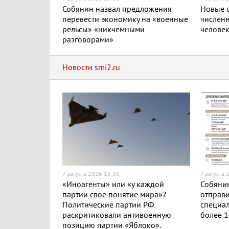
Собянин назвал предложения
Новые с
перевести экономику на «военные
численн
рельсы» «никчемными
челове
разговорами»
Новости smi2.ru
7 августа 2026 13:30
7 августа 
«Иноагенты» или «у каждой
Собянин
партии свое понятие мира»?
отправи
Политические партии РФ
специа
раскритиковали антивоенную
более 1
позицию партии «Яблоко».