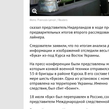
Фото: Francois Lenoir / Reuters
сказал представитель Нидерландов в ходе п
предварительных итогов второго расследов
лайнера.
Следователи заявили, что по итогам анализа 
информации и изображений отследили весь 
«Бука» из-под Курса на Восток Украины.
На пресс-конференции были представлены ма
которым конвой военной техники отправился
53-й бригады в районе Курска. В его состав
мере шесть «Буков». Одна из установок с ном
отправлена на территорию Украины. Именно и
следствия, был сбит «Боинг».
18 июля «Бук» был переправлен в Россию, с
представители Международной следственной 