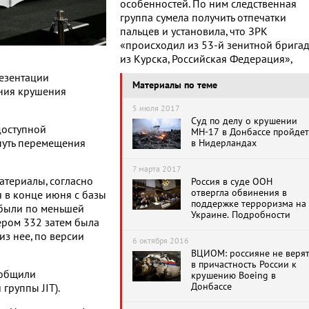
особенностей. По ним следственная
группа сумела получить отпечатки
пальцев и установила, что ЗРК
«происходил из 53-й зенитной брига
из Курска, Российская Федерация»,
резентации
Материалы по теме
ания крушения
5 июля 2017
Суд по делу о крушении
доступной
MH-17 в Донбассе пройдет
путь перемещения
в Нидерландах
7 марта 2017
териалы, согласно
Россия в суде ООН
отвергла обвинения в
 в конце июня с базы
поддержке терроризма на
е были по меньшей
Украине. Подробности
ером 332 затем была
з нее, по версии
6 октября 2016
ВЦИОМ: россияне не веря
в причастность России к
ообщили
крушению Boeing в
Донбассе
группы JIT).