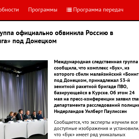
обности
Программы
Программа передач
уппа официально обвинила Россию в
нга» под Донецком
Международная следственная группа
сообщила, что комплекс «Бук», из
которого сбили малайзийский «Боинг
под Донецком, принадлежал 53-й
зенитной ракетной бригаде ПВО,
базирующейся в Курске. Об этом 24
мая на пресс-конференции заявил гла
департамента расследований полици
Нидерландов Уилберт Паулиссен
Сообщается, что эксперты изучили все
доступные изображения и установили,
что «Бук» имеет ряд уникальных