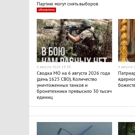
Партию могут снять выборов
обновлено
6 августа 2026 19:30
6 августа
Сводка МО на 6 августа 2026 года
Патриар
(день 1625 СВО). Количество
ядерног
уничтоженных танков и
божест
бронетехники превысило 30 тысяч
единиц