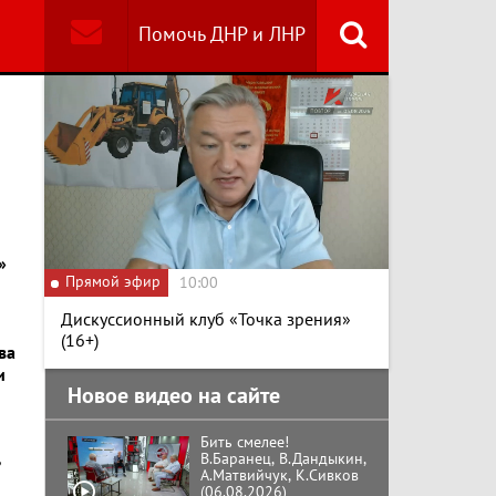
Помочь ДНР и ЛНР
Найти
Специальный репортаж
«Изменимся или
вымрем»
К ГРАЖДАНАМ
РОССИИ! Обращение
Г.А. Зюганова,
Председателя ЦК
КПРФ Руководителя
»
фракции КПРФ в
Прямой эфир
10:00
Государственной Думе
Документальный
РФ (28.07.2026)
фильм "Империализм и
Дискуссионный клуб «Точка зрения»
террор"
(16+)
ва
и
Новое видео на сайте
Бить смелее!
В.Баранец, В.Дандыкин,
А.Матвийчук, К.Сивков
(06.08.2026)