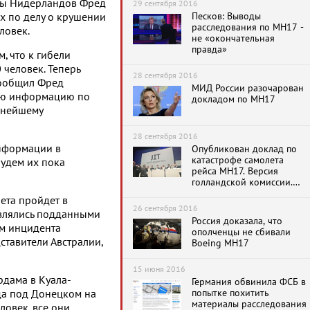
ры Нидерландов Фред
29 сентября 2016
Песков: Выводы
ых по делу о крушении
расследования по MH17 -
ловек.
не «окончательная
правда»
м, что к гибели
 человек. Теперь
28 сентября 2016
сообщил Фред
МИД России разочарован
всю информацию по
докладом по МН17
льнейшему
28 сентября 2016
информации в
Опубликован доклад по
катастрофе самолета
удем их пока
рейса MH17. Версия
голландской комиссии.
Подробности
ета пройдет в
26 сентября 2016
являлись подданными
Россия доказала, что
ем инцидента
ополченцы не сбивали
ставители Австралии,
Boeing MH17
15 июня 2016
рдама в Куала-
Германия обвинила ФСБ в
попытке похитить
да под Донецком на
материалы расследования
ловек, все они