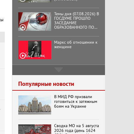
Темы дня (07.08.2026) В
ГОСДУМЕ ПРОШЛО
ЗАСЕДАНИЕ
ОБРАЗОВАННОГО ПО
ИНИЦИАТИВЕ КПРФ
ды
ОБЩЕСТВЕННОГО
КОМИТЕТА ЗА
Маркс об отношении к
ОСВОБОЖДЕНИЕ
женщине
ПРЕЗИДЕНТА
ВЕНЕСУЭЛЫ
НИКОЛАСА МАДУРО.
Подмосковный
кооператор
Популярные новости
Хук слева: «Что и
требовалось доказать!»
(07.08.2026)
В МИД РФ призвали
готовиться к затяжным
боям на Украине
т
Бренды Советской
эпохи "Гжель"
Сводка МО на 5 августа
2026 года (день 1624